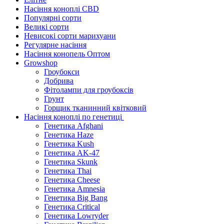
Насіння коноплі CBD
Популярні сорти
Великі сорти
Невисокі сорти марихуани
Регулярне насіння
Насіння конопель Оптом
Growshop
Гроубокси
Добрива
Фітолампи для гроубоксів
Грунт
Горщик тканинний квітковий
Насіння коноплі по генетиці
Генетика Afghani
Генетика Haze
Генетика Kush
Генетика AK-47
Генетика Skunk
Генетика Thai
Генетика Cheese
Генетика Amnesia
Генетика Big Bang
Генетика Critical
Генетика Lowryder