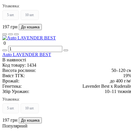
Упаковка:
5 шт.
10 шт.
197 грн
До кошика
0
Auto LAVENDER BEST
В наявності
Код товару:
1434
Висота рослини:
50–120 с
Вміст ТГК:
19
Врожай:
до 400 г/м
Генетика:
Lavender Best x Ruderali
Збір Урожаю:
10–11 тижні
Упаковка:
5 шт.
10 шт.
197 грн
До кошика
Популярний