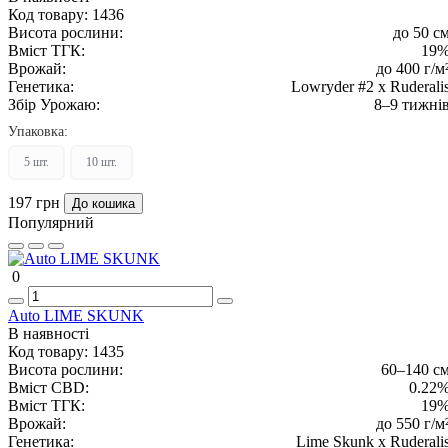
Код товару:
1436
Висота рослини:
до 50 с
Вміст ТГК:
19
Врожай:
до 400 г/м
Генетика:
Lowryder #2 x Ruderali
Збір Урожаю:
8–9 тижні
Упаковка:
5 шт.
10 шт.
197 грн
До кошика
Популярний
0
Auto LIME SKUNK
В наявності
Код товару:
1435
Висота рослини:
60–140 с
Вміст CBD:
0.22
Вміст ТГК:
19
Врожай:
до 550 г/м
Генетика:
Lime Skunk x Ruderali