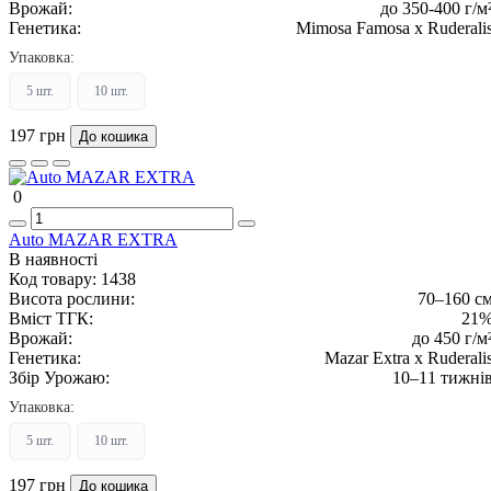
Врожай:
до 350-400 г/м
Генетика:
Mimosa Famosa x Ruderali
Упаковка:
5 шт.
10 шт.
197 грн
До кошика
0
Auto MAZAR EXTRA
В наявності
Код товару:
1438
Висота рослини:
70–160 с
Вміст ТГК:
21
Врожай:
до 450 г/м
Генетика:
Mazar Extra x Ruderali
Збір Урожаю:
10–11 тижні
Упаковка:
5 шт.
10 шт.
197 грн
До кошика