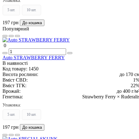
Упаковка:
5 шт.
10 шт.
197 грн
До кошика
Популярний
0
Auto STRAWBERRY FERRY
В наявності
Код товару:
1450
Висота рослини:
до 170 с
Вміст CBD:
1
Вміст ТГК:
22
Врожай:
до 400 г/м
Генетика:
Strawberry Ferry × Ruderali
Упаковка:
5 шт.
10 шт.
197 грн
До кошика