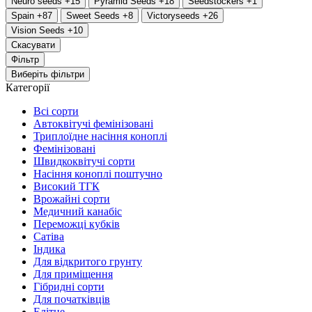
Neuro seeds
+15
Pyramid Seeds
+18
Seedstockers
+1
Spain
+87
Sweet Seeds
+8
Victoryseeds
+26
Vision Seeds
+10
Скасувати
Фільтр
Виберіть фільтри
Категорії
Всі сорти
Автоквітучі фемінізовані
Триплоїдне насіння коноплі
Фемінізовані
Швидкоквітучі сорти
Насіння коноплі поштучно
Високий ТГК
Врожайні сорти
Медичний канабіс
Переможці кубків
Сатіва
Індика
Для відкритого грунту
Для приміщення
Гібридні сорти
Для початківців
Елітне