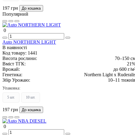
197 грн
До кошика
Популярний
0
Auto NORTHERN LIGHT
В наявності
Код товару:
1441
Висота рослини:
70–150 с
Вміст ТГК:
21
Врожай:
до 600 г/м
Генетика:
Northern Light x Ruderali
Збір Урожаю:
10–11 тижні
Упаковка:
5 шт.
10 шт.
197 грн
До кошика
0