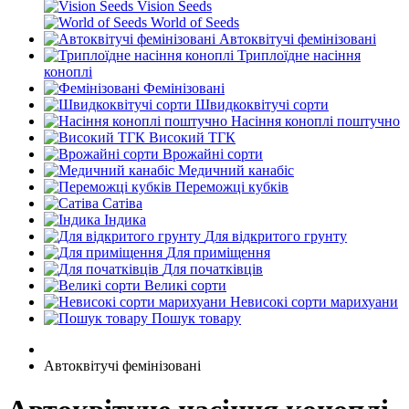
Vision Seeds
World of Seeds
Автоквітучі фемінізовані
Триплоїдне насіння
коноплі
Фемінізовані
Швидкоквітучі сорти
Насіння коноплі поштучно
Високий ТГК
Врожайні сорти
Медичний канабіс
Переможці кубків
Сатіва
Індика
Для відкритого грунту
Для приміщення
Для початківців
Великі сорти
Невисокі сорти марихуани
Пошук товару
Автоквітучі фемінізовані