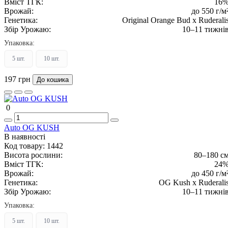
Вміст ТГК:
16
Врожай:
до 550 г/м
Генетика:
Original Orange Bud x Ruderali
Збір Урожаю:
10–11 тижні
Упаковка:
5 шт.
10 шт.
197 грн
До кошика
0
Auto OG KUSH
В наявності
Код товару:
1442
Висота рослини:
80–180 с
Вміст ТГК:
24
Врожай:
до 450 г/м
Генетика:
OG Kush x Ruderali
Збір Урожаю:
10–11 тижні
Упаковка:
5 шт.
10 шт.