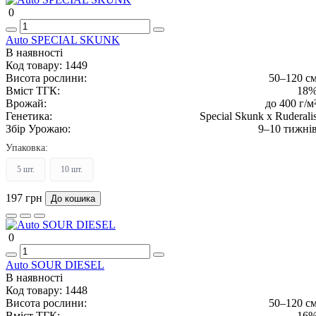
0
Auto SPECIAL SKUNK
В наявності
Код товару:
1449
Висота рослини:
50–120 с
Вміст ТГК:
18
Врожай:
до 400 г/м
Генетика:
Special Skunk x Ruderali
Збір Урожаю:
9–10 тижні
Упаковка:
5 шт.
10 шт.
197 грн
До кошика
0
Auto SOUR DIESEL
В наявності
Код товару:
1448
Висота рослини:
50–120 с
Вміст ТГК:
16