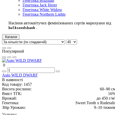
Генетика Brazilian
Генетика Jack Herer
Генетика White Widow
Генетика Northern Lights
Насіння автоквітучих фемінізованих сортів марихуани від
.
bulkseedsbank
Каталог
Популярний
0
Auto WILD DWARF
В наявності
Код товару:
1457
Висота рослини:
60–90 с
Вміст ТГК:
16
Врожай:
до 450 г/м
Генетика:
Sweet Tooth x Ruderali
Збір Урожаю:
9–10 тижні
Упаковка: