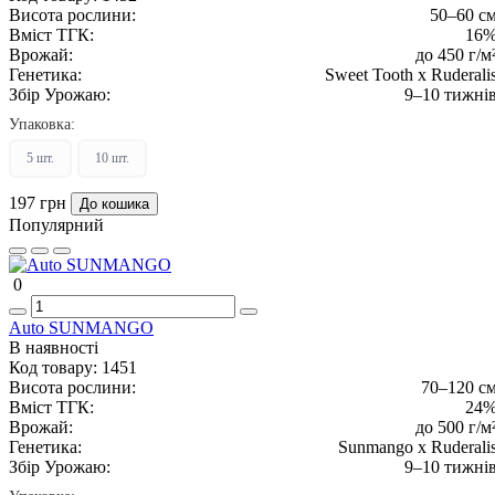
Висота рослини:
50–60 с
Вміст ТГК:
16
Врожай:
до 450 г/м
Генетика:
Sweet Tooth x Ruderali
Збір Урожаю:
9–10 тижні
Упаковка:
5 шт.
10 шт.
197 грн
До кошика
Популярний
0
Auto SUNMANGO
В наявності
Код товару:
1451
Висота рослини:
70–120 с
Вміст ТГК:
24
Врожай:
до 500 г/м
Генетика:
Sunmango x Ruderali
Збір Урожаю:
9–10 тижні