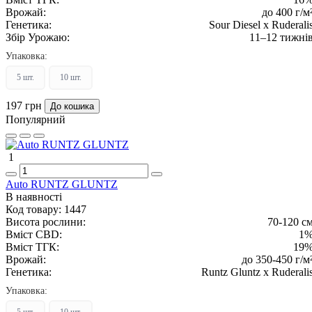
Врожай:
до 400 г/м
Генетика:
Sour Diesel x Ruderali
Збір Урожаю:
11–12 тижні
Упаковка:
5 шт.
10 шт.
197 грн
До кошика
Популярний
1
Auto RUNTZ GLUNTZ
В наявності
Код товару:
1447
Висота рослини:
70-120 с
Вміст CBD:
1
Вміст ТГК:
19
Врожай:
до 350-450 г/м
Генетика:
Runtz Gluntz x Ruderali
Упаковка:
5 шт.
10 шт.