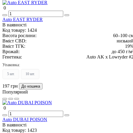
0
Auto EAST RYDER
В наявності
Код товару:
1424
Висота рослини:
60–100 с
Вміст CBD:
низьки
Вміст ТГК:
19
Врожай:
до 450 г/м
Генетика:
Auto AK x Lowryder #
Упаковка:
5 шт.
10 шт.
197 грн
До кошика
Популярний
0
Auto DUBAI POISON
В наявності
Код товару:
1423