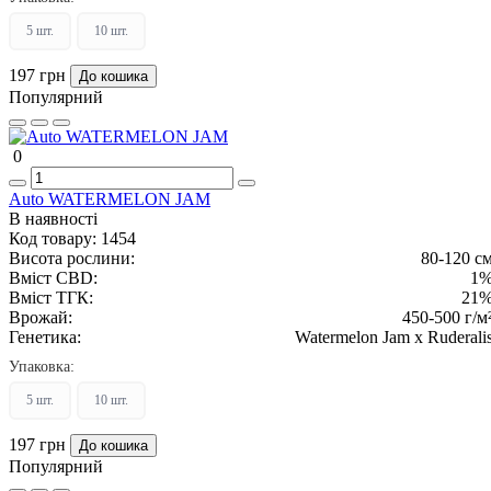
5 шт.
10 шт.
197 грн
До кошика
Популярний
0
Auto WATERMELON JAM
В наявності
Код товару:
1454
Висота рослини:
80-120 с
Вміст CBD:
1
Вміст ТГК:
21
Врожай:
450-500 г/м
Генетика:
Watermelon Jam x Ruderali
Упаковка:
5 шт.
10 шт.
197 грн
До кошика
Популярний