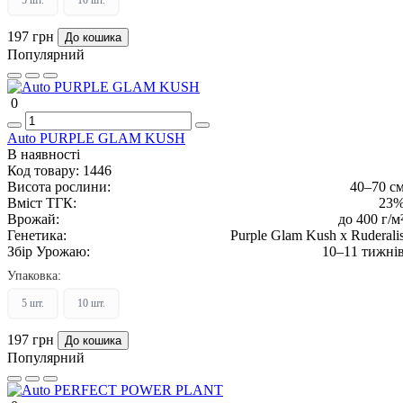
197 грн
До кошика
Популярний
0
Auto PURPLE GLAM KUSH
В наявності
Код товару:
1446
Висота рослини:
40–70 с
Вміст ТГК:
23
Врожай:
до 400 г/м
Генетика:
Purple Glam Kush x Ruderali
Збір Урожаю:
10–11 тижні
Упаковка:
5 шт.
10 шт.
197 грн
До кошика
Популярний