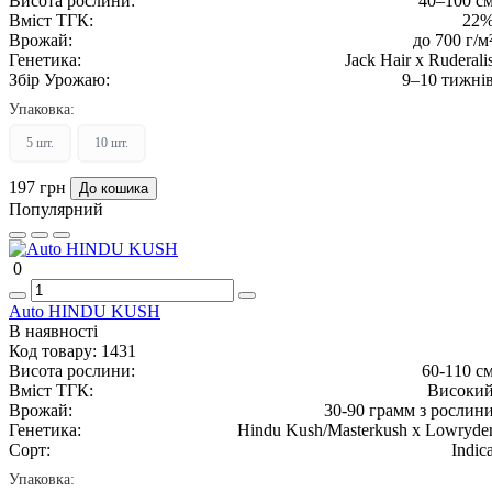
Висота рослини:
40–100 с
Вміст ТГК:
22
Врожай:
до 700 г/м
Генетика:
Jack Hair x Ruderali
Збір Урожаю:
9–10 тижні
Упаковка:
5 шт.
10 шт.
197 грн
До кошика
Популярний
0
Auto HINDU KUSH
В наявності
Код товару:
1431
Висота рослини:
60-110 с
Вміст ТГК:
Високи
Врожай:
30-90 грамм з рослин
Генетика:
Hindu Kush/Masterkush x Lowryde
Сорт:
Indic
Упаковка: