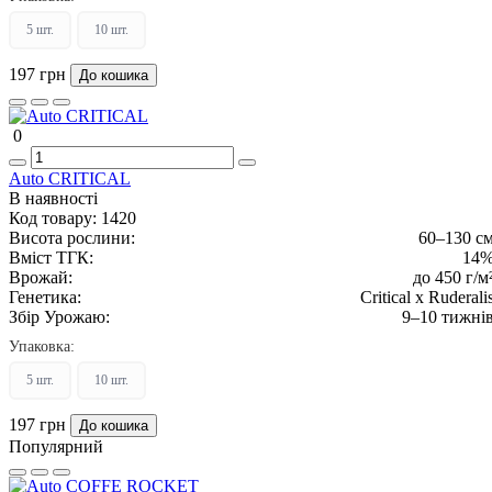
5 шт.
10 шт.
197 грн
До кошика
0
Auto CRITICAL
В наявності
Код товару:
1420
Висота рослини:
60–130 с
Вміст ТГК:
14
Врожай:
до 450 г/м
Генетика:
Critical x Ruderali
Збір Урожаю:
9–10 тижні
Упаковка:
5 шт.
10 шт.
197 грн
До кошика
Популярний