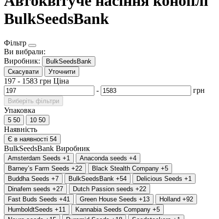
Автоквітуче насіння коноплі
BulkSeedsBank
Фільтр
Ви вибрали:
Виробник:
BulkSeedsBank
Скасувати
Уточнити
197
-
1583
грн
Ціна
-
грн
Виберіть фільтри
Упаковка
5
50
10
50
Наявність
Є в наявності
54
BulkSeedsBank
Виробник
Amsterdam Seeds
+1
Anaconda seeds
+4
Barney’s Farm Seeds
+22
Black Stealth Company
+5
Buddha Seeds
+7
BulkSeedsBank
+54
Delicious Seeds
+1
Dinafem seeds
+27
Dutch Passion seeds
+22
Fast Buds Seeds
+41
Green House Seeds
+13
Holland
+92
HumboldtSeeds
+11
Kannabia Seeds Company
+5