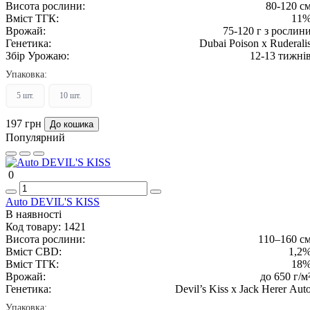
Висота рослини:
80-120 с
Вміст ТГК:
11
Врожай:
75-120 г з рослин
Генетика:
Dubai Poison x Ruderali
Збір Урожаю:
12-13 тижні
Упаковка:
5 шт.
10 шт.
197 грн
До кошика
Популярний
0
Auto DEVIL'S KISS
В наявності
Код товару:
1421
Висота рослини:
110–160 с
Вміст CBD:
1,2
Вміст ТГК:
18
Врожай:
до 650 г/м
Генетика:
Devil’s Kiss x Jack Herer Aut
Упаковка: