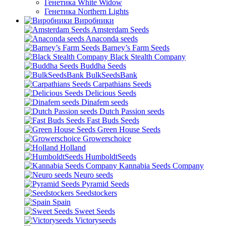
Генетика White Widow
Генетика Northern Lights
Виробники
Amsterdam Seeds
Anaconda seeds
Barney’s Farm Seeds
Black Stealth Company
Buddha Seeds
BulkSeedsBank
Carpathians Seeds
Delicious Seeds
Dinafem seeds
Dutch Passion seeds
Fast Buds Seeds
Green House Seeds
Growerschoice
Holland
HumboldtSeeds
Kannabia Seeds Company
Neuro seeds
Pyramid Seeds
Seedstockers
Spain
Sweet Seeds
Victoryseeds