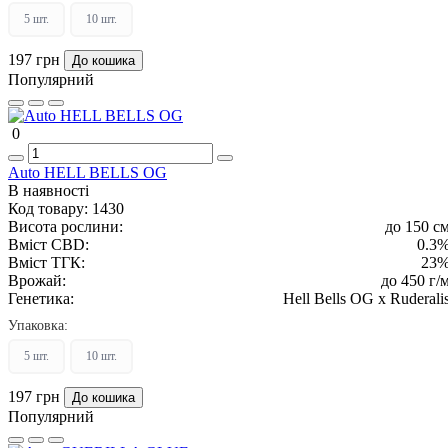
5 шт.
10 шт.
197 грн
До кошика
Популярний
0
Auto HELL BELLS OG
В наявності
Код товару:
1430
Висота рослини:
до 150 с
Вміст CBD:
0.3
Вміст ТГК:
23
Врожай:
до 450 г/
Генетика:
Hell Bells OG x Ruderali
Упаковка:
5 шт.
10 шт.
197 грн
До кошика
Популярний