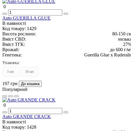
0
Auto GUERILLA GLUE
В наявності
Код товару:
1429
Висота рослини:
80-150 с
Вміст CBD:
низьк
Вміст ТГК:
27
Врожай:
до 600 г/м
Генетика:
Guerilla Glue x Ruderali
Упаковка:
5 шт.
10 шт.
197 грн
До кошика
Популярний
0
Auto GRANDE CRACK
В наявності
Код товару:
1428