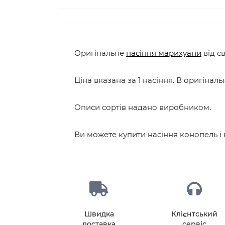
Оригінальне
насіння марихуани
від с
Ціна вказана за 1 насіння. В оригінальн
Описи сортів надано виробником.
Ви можете купити насіння конопель і
Швидка
Клієнтський
доставка
сервіс