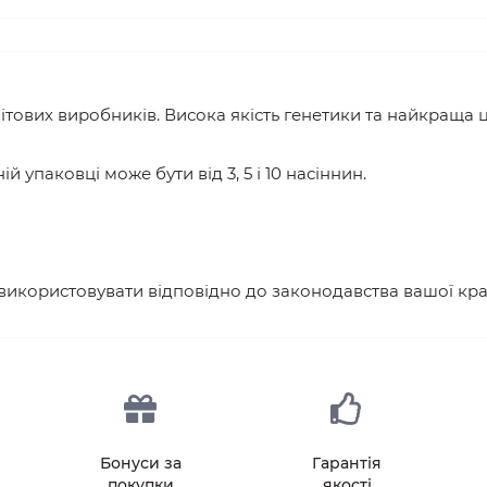
вітових виробників. Висока якість генетики та найкраща ці
ій упаковці може бути від 3, 5 і 10 насіннин.
 використовувати відповідно до законодавства вашої кра
Бонуси за
Гарантія
покупки
якості