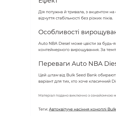
Ефект
Дія потужна й тривала, з акцентом на
відчуття стабільності без різких піків.
Особливості вирощува
Auto NBA Diesel може цвісти за будь-я
контейнерного вирощування. За темп
Переваги Auto NBA Die
Цей
штам
від Bulk Seed Bank обирають
варіант для тих, хто хоче класичний D
Матеріал подано виключно з ознайомчою ме
Теги:
Автоквітуче насіння коноплі Bu