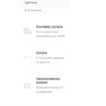
Цвітіння
9–10 тижнів
Доставка і оплата
Того ж дня при
замовленні до 16:00
Оплата
Сплачуйте швидко
та зручно
Накопичувальні
знижки
Збирайте бонуси і
подарунки