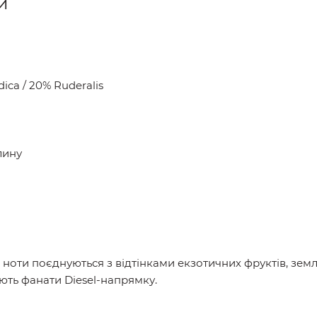
и
ica / 20% Ruderalis
лину
 ноти поєднуються з відтінками екзотичних фруктів, земл
ують фанати Diesel-напрямку.