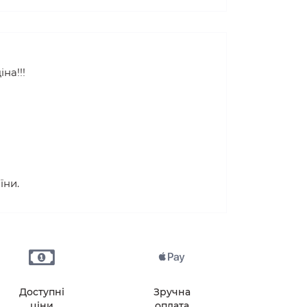
на!!!
їни.
Доступні
Зручна
ціни
оплата