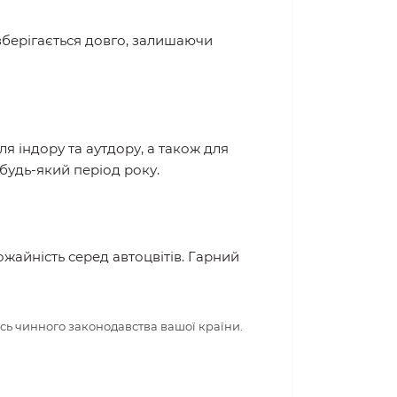
 зберігається довго, залишаючи
ля індору та аутдору, а також для
удь-який період року.
жайність серед автоцвітів. Гарний
сь чинного законодавства вашої країни.