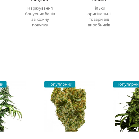
Нарахування
Тільки
бонусних балів
оригінальні
за кожну
товари від
покупку
виробників
ий
Популярний
Популярни