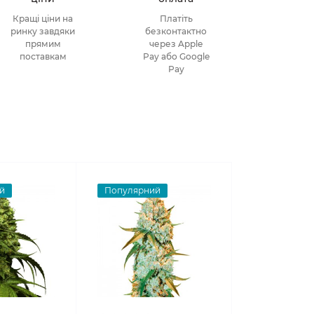
Кращі ціни на
Платіть
ринку завдяки
безконтактно
прямим
через Apple
поставкам
Pay або Google
Pay
й
Популярний