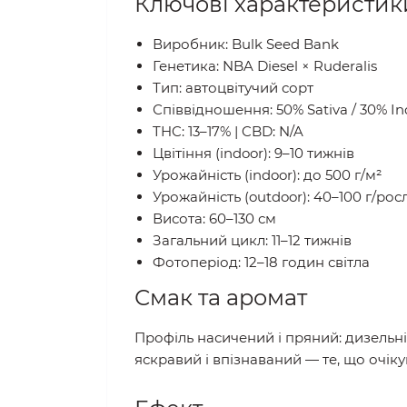
Ключові характеристик
Виробник: Bulk Seed Bank
Генетика: NBA Diesel × Ruderalis
Тип: автоцвітучий сорт
Співвідношення: 50% Sativa / 30% Ind
THC: 13–17% | CBD: N/A
Цвітіння (indoor): 9–10 тижнів
Урожайність (indoor): до 500 г/м²
Урожайність (outdoor): 40–100 г/рос
Висота: 60–130 см
Загальний цикл: 11–12 тижнів
Фотоперіод: 12–18 годин світла
Смак та аромат
Профіль насичений і пряний: дизельні
яскравий і впізнаваний — те, що очік