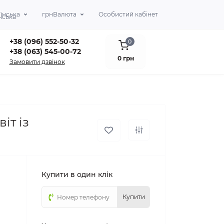
їнська
грн
Валюта
Особистий кабінет
+38 (096) 552-50-32
0
+38 (063) 545-00-72
0 грн
Замовити дзвінок
іт із
Купити в один клік
Купити