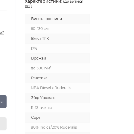
Характеристики:
(дивитися
всі)
Висота рослини
60–130 см
е?
Вміст ТГК
17%
Врожай
до 500 г/м²
Генетика
NBA Diesel x Ruderalis
Збір Урожаю
ка
11–12 тижнів
Сорт
80% Indica/20% Ruderalis