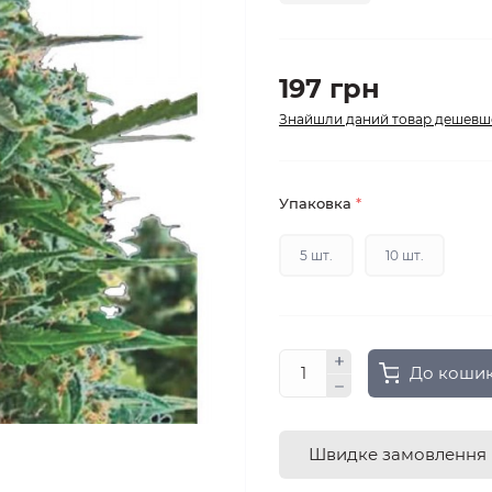
197 грн
Знайшли даний товар дешевш
Упаковка
*
5 шт.
10 шт.
До коши
Швидке замовлення