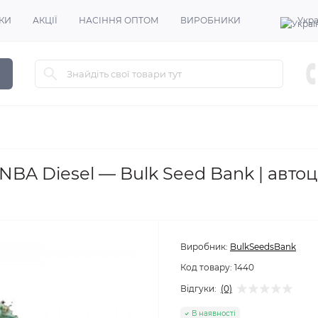
КИ
АКЦІЇ
НАСІННЯ ОПТОМ
ВИРОБНИКИ
Укра
BA Diesel — Bulk Seed Bank | автоцв
Виробник:
BulkSeedsBank
Код товару:
1440
Відгуки:
(0)
В наявності