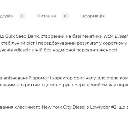
ідгуків
0
Питання
0
Iнформація
ід Bulk Seed Bank, створений на базі генетики
NBA Diesel 
табільний ріст і передбачуваний результат у короткому ц
чів «diesel»-ліній без надмірної перевантаженості.
ла впізнаваний аромат і характер оригіналу, але стала
оляним покриттям і демонструє покращений смак у порі
ня класичного New York City Diesel з Lowryder #2, що з