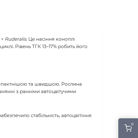
× Ruderalis
. Це насіння коноплі
иклі. Рівень ТГК 13–17% робить його
 компактнішою та швидшою. Рослина
внянні з ранніми автоцвітучими
абезпечило стабільність, автоцвітіння
0