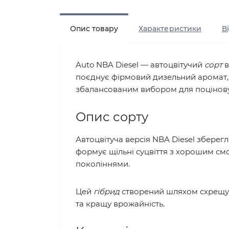
Опис товару
Характеристики
В
Auto NBA Diesel — автоцвітучий
сорт
в
поєднує фірмовий дизельний аромат, с
збалансованим вибором для поціновува
Опис сорту
Автоцвітуча версія NBA Diesel зберег
формує щільні суцвіття з хорошим см
поколіннями.
Цей
гібрид
створений шляхом схрещуван
та кращу врожайність.