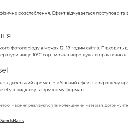
 фізичне розслаблення. Ефект відчувається поступово та
ння
кого фотоперіоду в межах 12–18 годин світла. Підходить д
ератури вище 10°C сорт можна вирощувати практично в б
sel
 за дизельний аромат, стабільний ефект і покращену вро
iesel у швидкому та зручному форматі.
тою. Насіння реалізується як колекційний матеріал. Дотримуйте
lkSeedsBank