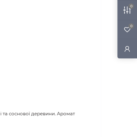
0
0
і та соснової деревини. Аромат