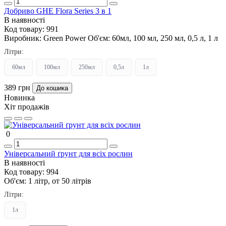
Добриво GHE Flora Series 3 в 1
В наявності
Код товару:
991
Виробник:
Green Power
Об'єм:
60мл, 100 мл, 250 мл, 0,5 л, 1 л
Літри:
60мл
100мл
250мл
0,5л
1л
389 грн
До кошика
Новинка
Хіт продажів
0
Універсальний ґрунт для всіх рослин
В наявності
Код товару:
994
Об'єм:
1 літр, от 50 літрів
Літри:
1л