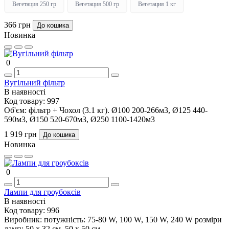
Вегетация 250 гр
Вегетация 500 гр
Вегетация 1 кг
366 грн
До кошика
Новинка
0
Вугільний фільтр
В наявності
Код товару:
997
Об'єм:
фільтр + Чохол (3.1 кг). Ø100 200-266м3, Ø125 440-
590м3, Ø150 520-670м3, Ø250 1100-1420м3
1 919 грн
До кошика
Новинка
0
Лампи для гроубоксів
В наявності
Код товару:
996
Виробник:
потужність: 75-80 W, 100 W, 150 W, 240 W розміри
ламп: 50 х 32 см, 50 х 50 см