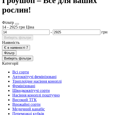
Гроушоп – Все для ваших
рослин!
Фільтр
14
-
2925
грн
Ціна
-
грн
Виберіть фільтри
Наявність
Є в наявності
7
Фільтр
Виберіть фільтри
Категорії
Всі сорти
Автоквітучі фемінізовані
Триплоїдне насіння коноплі
Фемінізовані
Швидкоквітучі сорти
Насіння коноплі поштучно
Високий ТГК
Врожайні сорти
Медичний канабіс
Переможці кубків