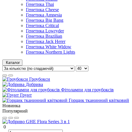
Генетика Thai
Генетика Cheese
Генетика Amnesia
Генетика Big Bang
Генетика Critical
Генетика Lowryder
Генетика Brazilian
Генетика Jack Herer
Генетика White Widow
Генетика Northern Lights
Каталог
Гроубокси
Добрива
Фітолампи для гроубоксів
Грунт
Горщик тканинний квітковий
Новинка
Популярний
0