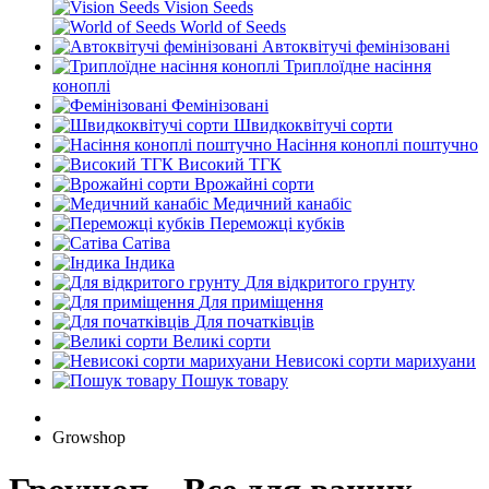
Vision Seeds
World of Seeds
Автоквітучі фемінізовані
Триплоїдне насіння
коноплі
Фемінізовані
Швидкоквітучі сорти
Насіння коноплі поштучно
Високий ТГК
Врожайні сорти
Медичний канабіс
Переможці кубків
Сатіва
Індика
Для відкритого грунту
Для приміщення
Для початківців
Великі сорти
Невисокі сорти марихуани
Пошук товару
Growshop