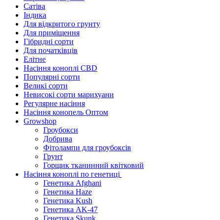
Сатіва
Індика
Для відкритого грунту
Для приміщення
Гібридні сорти
Для початківців
Елітне
Насіння коноплі CBD
Популярні сорти
Великі сорти
Невисокі сорти марихуани
Регулярне насіння
Насіння конопель Оптом
Growshop
Гроубокси
Добрива
Фітолампи для гроубоксів
Грунт
Горщик тканинний квітковий
Насіння коноплі по генетиці
Генетика Afghani
Генетика Haze
Генетика Kush
Генетика AK-47
Генетика Skunk