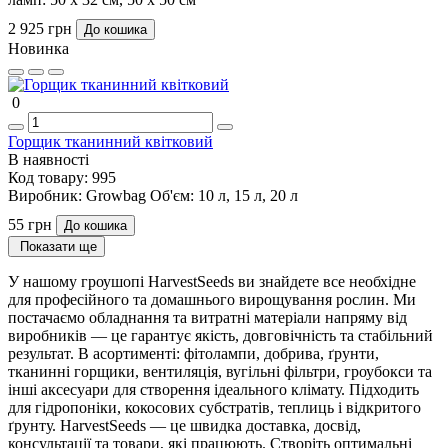
2 925 грн
До кошика
Новинка
0
Горщик тканинний квітковий
В наявності
Код товару:
995
Виробник:
Growbag
Об'єм:
10 л, 15 л, 20 л
55 грн
До кошика
Показати ще
У нашому гроушопі HarvestSeeds ви знайдете все необхідне
для професійного та домашнього вирощування рослин. Ми
постачаємо обладнання та витратні матеріали напряму від
виробників — це гарантує якість, довговічність та стабільний
результат. В асортименті: фітолампи, добрива, ґрунти,
тканинні горщики, вентиляція, вугільні фільтри, гроубокси та
інші аксесуари для створення ідеального клімату. Підходить
для гідропоніки, кокосових субстратів, теплиць і відкритого
ґрунту. HarvestSeeds — це швидка доставка, досвід,
консультації та товари, які працюють. Створіть оптимальні