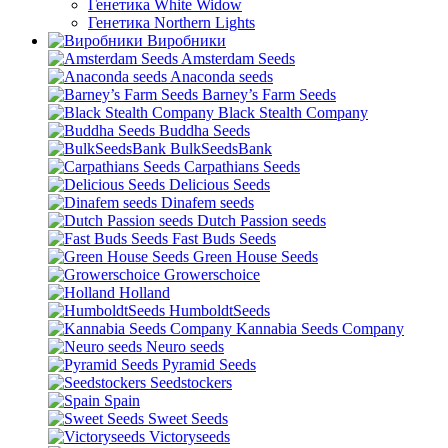
Генетика White Widow
Генетика Northern Lights
Виробники
Amsterdam Seeds
Anaconda seeds
Barney’s Farm Seeds
Black Stealth Company
Buddha Seeds
BulkSeedsBank
Carpathians Seeds
Delicious Seeds
Dinafem seeds
Dutch Passion seeds
Fast Buds Seeds
Green House Seeds
Growerschoice
Holland
HumboldtSeeds
Kannabia Seeds Company
Neuro seeds
Pyramid Seeds
Seedstockers
Spain
Sweet Seeds
Victoryseeds