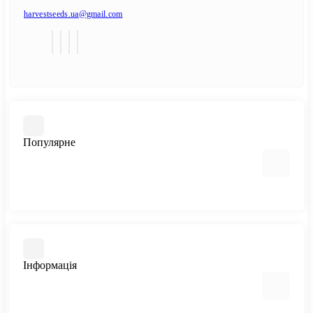
harvestseeds.ua@gmail.com
Популярне
Автоквітучі фемінізовані
Медичний канабіс
Швидкоквітучі сорти
Інформація
Фемінізовані
Великі сорти
Всі сорти