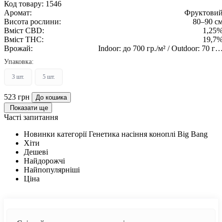
Код товару:
1546
Аромат:
Фруктови
Висота рослини:
80–90 с
Вміст CBD:
1,25
Вміст THC:
19,7
Врожай:
Indoor: до 700 гр./м² / Outdoor: 70 гр.
рослин
Упаковка:
3 шт.
5 шт.
523 грн
До кошика
Показати ще
Часті запитання
Новинки категорії Генетика насіння коноплі Big Bang
Хіти
Дешеві
Найдорожчі
Найпопулярніші
Ціна