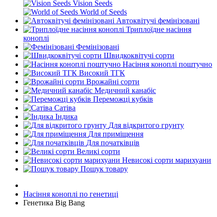
Vision Seeds
World of Seeds
Автоквітучі фемінізовані
Триплоїдне насіння
коноплі
Фемінізовані
Швидкоквітучі сорти
Насіння коноплі поштучно
Високий ТГК
Врожайні сорти
Медичний канабіс
Переможці кубків
Сатіва
Індика
Для відкритого грунту
Для приміщення
Для початківців
Великі сорти
Невисокі сорти марихуани
Пошук товару
Насіння коноплі по генетиці
Генетика Big Bang