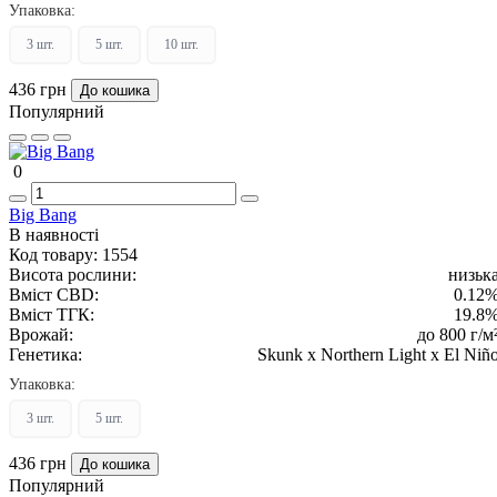
рослин
Упаковка:
3 шт.
5 шт.
10 шт.
436 грн
До кошика
Популярний
0
Big Bang
В наявності
Код товару:
1554
Висота рослини:
низьк
Вміст CBD:
0.12
Вміст ТГК:
19.8
Врожай:
до 800 г/м
Генетика:
Skunk x Northern Light x El Niñ
Упаковка:
3 шт.
5 шт.
436 грн
До кошика
Популярний