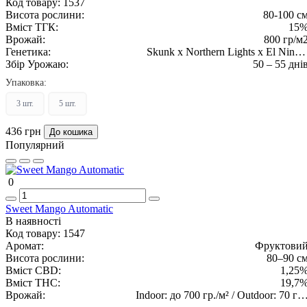
Код товару:
1537
Висота рослини:
80-100 с
Вміст ТГК:
15
Врожай:
800 гр/м
Генетика:
Skunk x Northern Lights x El Nino 
Збір Урожаю:
50 – 55 дні
Rudarali
Упаковка:
3 шт.
5 шт.
436 грн
До кошика
Популярний
0
Sweet Mango Automatic
В наявності
Код товару:
1547
Аромат:
Фруктови
Висота рослини:
80–90 с
Вміст CBD:
1,25
Вміст THC:
19,7
Врожай:
Indoor: до 700 гр./м² / Outdoor: 70 гр.