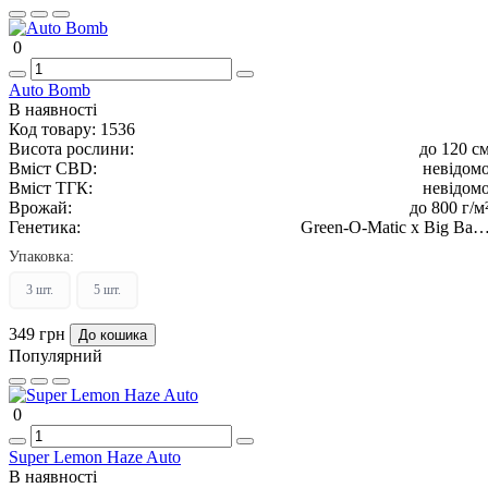
0
Auto Bomb
В наявності
Код товару:
1536
Висота рослини:
до 120 с
Вміст CBD:
невідом
Вміст ТГК:
невідом
Врожай:
до 800 г/м
Генетика:
Green-O-Matic x Big Ban
Autoflowerin
Упаковка:
3 шт.
5 шт.
349 грн
До кошика
Популярний
0
Super Lemon Haze Auto
В наявності