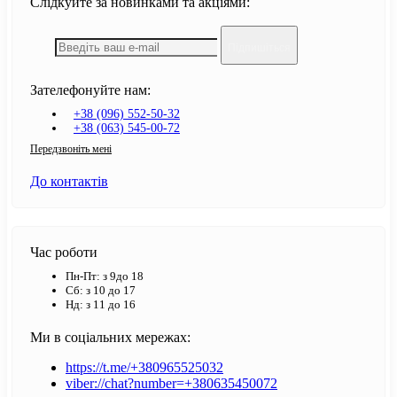
Слідкуйте за новинками та акціями:
Підпишіться
Зателефонуйте нам:
+38 (096) 552-50-32
+38 (063) 545-00-72
Передзвоніть мені
До контактів
Час роботи
Пн-Пт: з 9до 18
Сб: з 10 до 17
Нд: з 11 до 16
Ми в соціальних мережах:
https://t.me/+380965525032
viber://chat?number=+380635450072