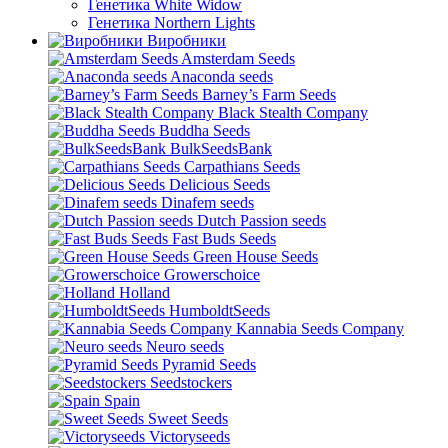
Генетика White Widow
Генетика Northern Lights
Виробники
Amsterdam Seeds
Anaconda seeds
Barney’s Farm Seeds
Black Stealth Company
Buddha Seeds
BulkSeedsBank
Carpathians Seeds
Delicious Seeds
Dinafem seeds
Dutch Passion seeds
Fast Buds Seeds
Green House Seeds
Growerschoice
Holland
HumboldtSeeds
Kannabia Seeds Company
Neuro seeds
Pyramid Seeds
Seedstockers
Spain
Sweet Seeds
Victoryseeds