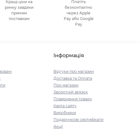
Кращі ціни на
Платіть
ринку завдяки
безконтактно
прямим
через Apple
поставкам
Pay або Google
Pay
Інформація
зовані
Відгуки про магазин
с
Доставка та Оплата
рти
Про магазин
Зворотній зв'язок
Повернення товару
Карта сайту
Виробники
Подарункові сертифікати
Акції