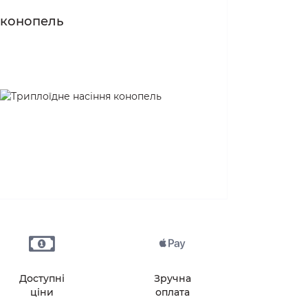
Генетика White Widow
 конопель
Генетика Northern Lights
Доступні
Зручна
ціни
оплата