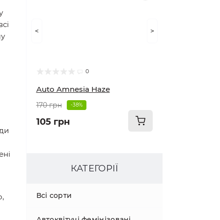
у
всі
<
>
му
0
Auto Amnesia Haze
170 грн
-38%
105 грн
жди
ені
КАТЕГОРІЇ
Всі сорти
,
Автоквітучі фемінізовані