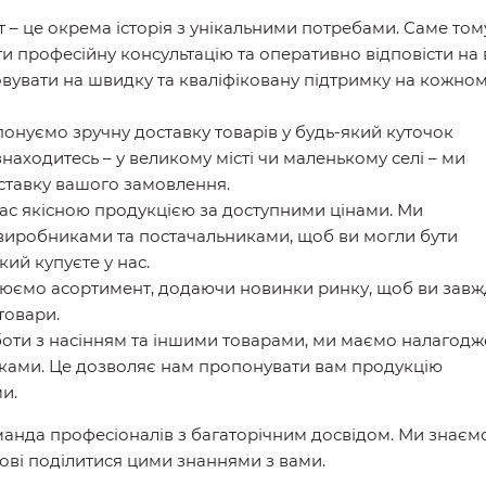
 – це окрема історія з унікальними потребами. Саме том
 професійну консультацію та оперативно відповісти на 
вувати на швидку та кваліфіковану підтримку на кожно
онуємо зручну доставку товарів у будь-який куточок
знаходитесь – у великому місті чи маленькому селі – ми
ставку вашого замовлення.
ас якісною продукцією за доступними цінами. Ми
виробниками та постачальниками, щоб ви могли бути
кий купуєте у нас.
юємо асортимент, додаючи новинки ринку, щоб ви зав
товари.
боти з насінням та іншими товарами, ми маємо налагодж
ками. Це дозволяє нам пропонувати вам продукцію
и.
оманда професіоналів з багаторічним досвідом. Ми знаємо
ові поділитися цими знаннями з вами.