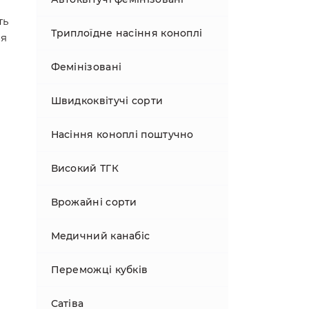
ть
Триплоїдне насіння коноплі
ля
Фемінізовані
Швидкоквітучі сорти
Насіння коноплі поштучно
Високий ТГК
Врожайні сорти
Медичний канабіс
Переможці кубків
Сатіва