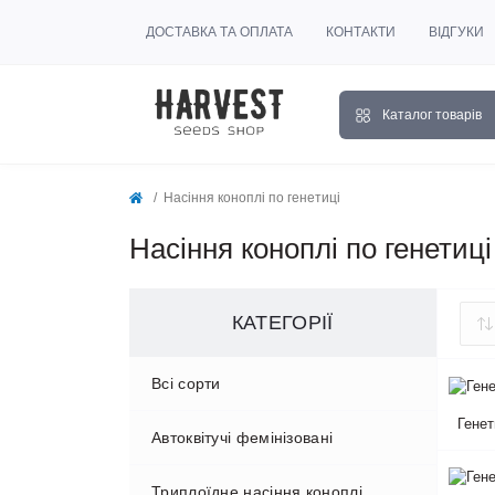
ДОСТАВКА ТА ОПЛАТА
КОНТАКТИ
ВІДГУКИ
Каталог товарів
Насіння коноплі по генетиці
Насіння коноплі по генетиці
КАТЕГОРІЇ
Всі сорти
Генет
Автоквітучі фемінізовані
Триплоїдне насіння коноплі