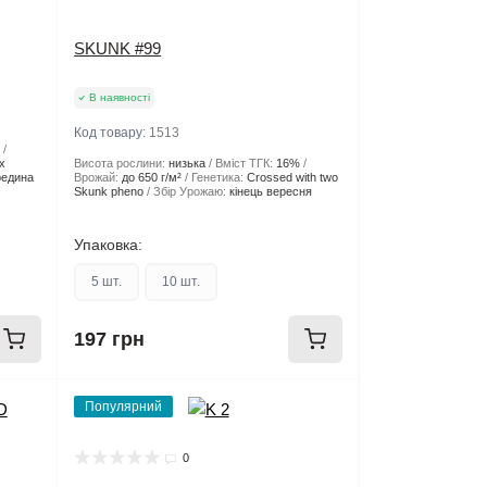
SKUNK #99
В наявності
Код товару:
1513
%
x
Висота рослини:
низька
Вміст ТГК:
16%
редина
Врожай:
до 650 г/м²
Генетика:
Crossed with two
Skunk pheno
Збір Урожаю:
кінець вересня
Упаковка:
5 шт.
10 шт.
197 грн
Популярний
0