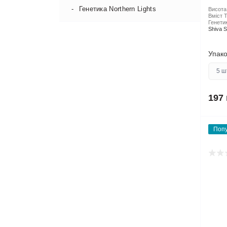
Генетика Northern Lights
Висота
Вміст Т
Генетик
Shiva 
Упако
5 ш
197 
Поп