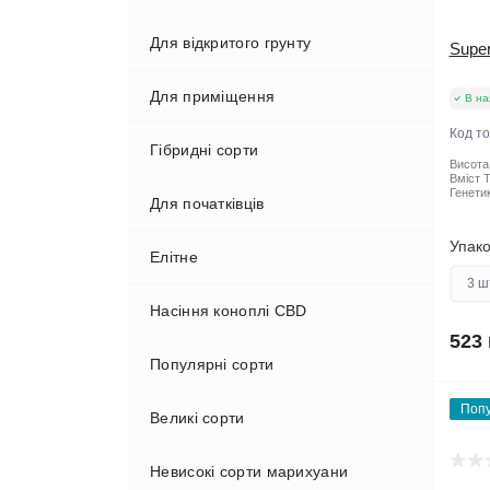
Для відкритого грунту
Super
Для приміщення
В на
Код т
Гібридні сорти
Висота
Вміст Т
Генетик
Для початківців
Упако
Елітне
3 ш
Насіння коноплі CBD
523 
Популярні сорти
Поп
Великі сорти
Невисокі сорти марихуани