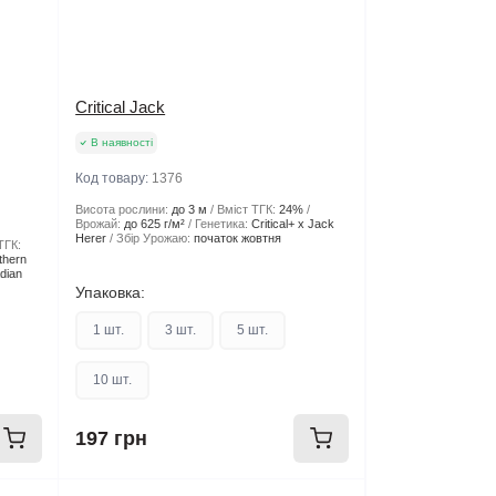
Critical Jack
В наявності
Код товару:
1376
Висота рослини:
до 3 м
Вміст ТГК:
24%
Врожай:
до 625 г/м²
Генетика:
Critical+ x Jack
Herer
Збір Урожаю:
початок жовтня
ТГК:
thern
adian
Упаковка:
1 шт.
3 шт.
5 шт.
10 шт.
197 грн