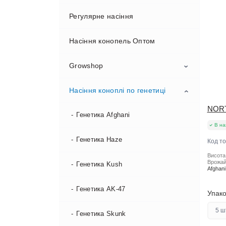
Регулярне насіння
Насіння конопель Оптом
Growshop
Насіння коноплі по генетиці
Гроубокси
NOR
Добрива
Генетика Afghani
В на
Фітолампи для гроубоксів
Генетика Haze
Код т
Висота
Врожай
Грунт
Генетика Kush
Afghani
Горщик тканинний квітковий
Генетика AK-47
Упако
5 ш
Генетика Skunk