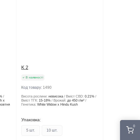
K 2
В наявності
Код товару:
1490
%
Висота рослини:
невисока
Вміст CBD:
0.21%
h x
Вміст ТГК:
15-18%
Врожай:
до 450 г/м²
жовтня
Генетика:
White Widow x Hindu Kush
Упаковка:
0
5 шт.
10 шт.