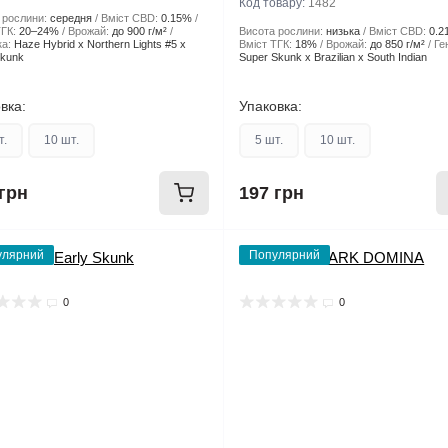
Код товару:
1482
 рослини:
середня
Вміст CBD:
0.15%
ГК:
20–24%
Врожай:
до 900 г/м²
Висота рослини:
низька
Вміст CBD:
0.2
а:
Haze Hybrid x Northern Lights #5 x
Вміст ТГК:
18%
Врожай:
до 850 г/м²
Ге
Skunk
Super Skunk x Brazilian x South Indian
вка:
Упаковка:
т.
10 шт.
5 шт.
10 шт.
грн
197 грн
улярний
Популярний
0
0