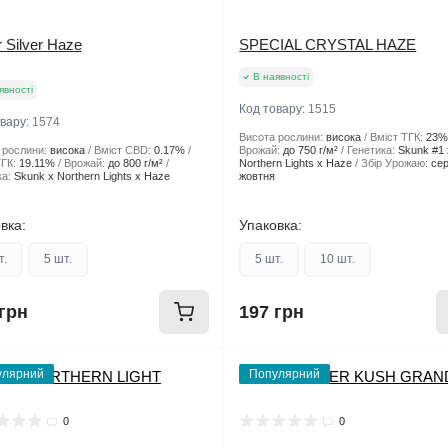
 Silver Haze
SPECIAL CRYSTAL HAZE
В наявності
явності
Код товару:
1515
овару:
1574
Висота рослини:
висока
Вміст ТГК:
23
 рослини:
висока
Вміст CBD:
0.17%
Врожай:
до 750 г/м²
Генетика:
Skunk #1 
ГК:
19.11%
Врожай:
до 800 г/м²
Northern Lights x Haze
Збір Урожаю:
се
а:
Skunk x Northern Lights x Haze
жовтня
вка:
Упаковка:
т.
5 шт.
5 шт.
10 шт.
грн
197 грн
улярний
Популярний
0
0