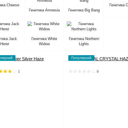
ика Cheese
Генетика Cr
Генетика Amnesia
Генетика Big Bang
етика Jack
Генетика White
Генетика Northern
Herer
Widow
Lights
улярний
Популярний
1
0