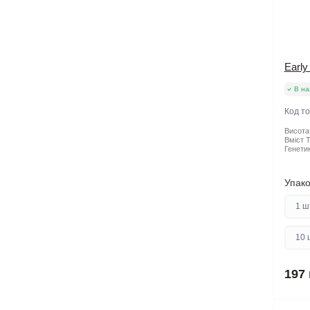
Early
В на
Код т
Висота
Вміст Т
Генетик
Упако
1 ш
10 
197 