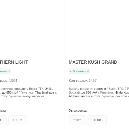
THERN LIGHT
MASTER KUSH GRAND
явності
В наявності
овару:
1504
Код товару:
1497
 рослини:
середня
Вміст ТГК:
24%
Висота рослини:
середня
Вміст ТГК:
24
:
до 550 г/м²
Генетика:
Thai landrace x
Врожай:
до 650 г/м²
Генетика:
Hindu Kus
Збір Урожаю:
кінець вересня
Afghan Landrace
Збір Урожаю:
початок 
вка:
Упаковка:
т.
10 шт.
5 шт.
10 шт.