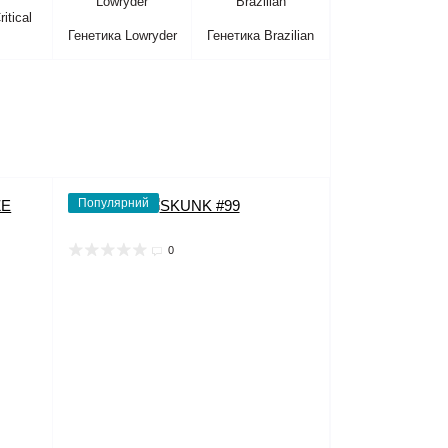
itical
Генетика Lowryder
Генетика Brazilian
Популярний
0