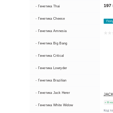
197 
Генетика Thai
Генетика Cheese
Поп
Генетика Amnesia
Генетика Big Bang
Генетика Critical
Генетика Lowryder
Генетика Brazilian
Генетика Jack Herer
JACK
В на
Генетика White Widow
Код т