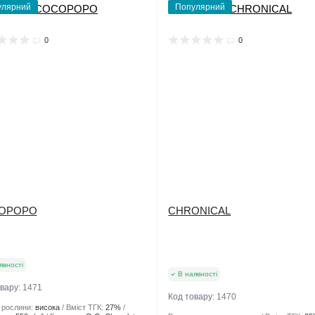
улярний
Популярний
0
0
OPOPO
CHRONICAL
явності
В наявності
овару:
1471
Код товару:
1470
 рослини:
висока
Вміст ТГК:
27%