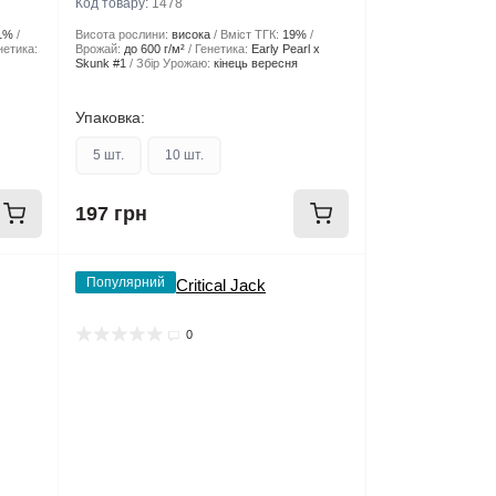
Код товару:
1478
1%
Висота рослини:
висока
Вміст ТГК:
19%
нетика:
Врожай:
до 600 г/м²
Генетика:
Early Pearl x
Skunk #1
Збір Урожаю:
кінець вересня
Упаковка:
5 шт.
10 шт.
197 грн
Популярний
0