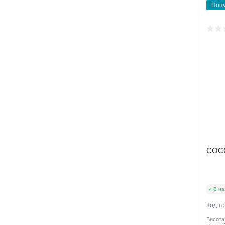
Поп
COC
В на
Код т
Висота