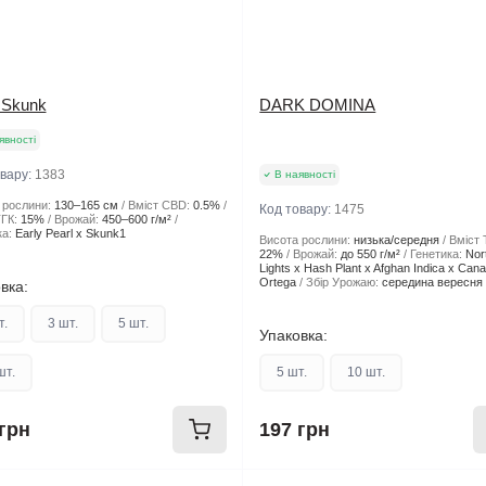
 Skunk
DARK DOMINA
явності
овару:
1383
В наявності
 рослини:
130–165 см
Вміст CBD:
0.5%
Код товару:
1475
ГК:
15%
Врожай:
450–600 г/м²
а:
Early Pearl x Skunk1
Висота рослини:
низька/середня
Вміст 
22%
Врожай:
до 550 г/м²
Генетика:
Nor
Lights x Hash Plant x Afghan Indica x Can
Ortega
Збір Урожаю:
середина вересня
вка:
т.
3 шт.
5 шт.
Упаковка:
шт.
5 шт.
10 шт.
грн
197 грн