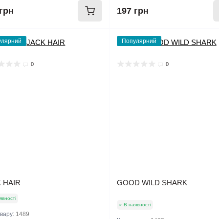
грн
197 грн
улярний
Популярний
0
0
 HAIR
GOOD WILD SHARK
явності
В наявності
овару:
1489