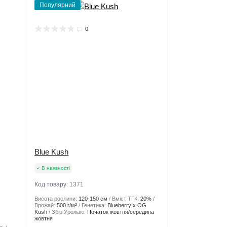
Популярний
0
Blue Kush
В наявності
Код товару:
1371
Висота рослини:
120-150 см
Вміст ТГК:
20%
Врожай:
500 г/м²
Генетика:
Blueberry x OG
Kush
Збір Урожаю:
Початок жовтня/середина
жовтня