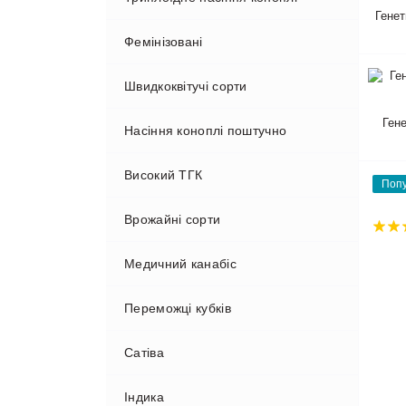
Генет
Фемінізовані
Швидкоквітучі сорти
Ген
Насіння коноплі поштучно
Високий ТГК
Поп
Врожайні сорти
Медичний канабіс
Переможці кубків
Сатіва
Індика