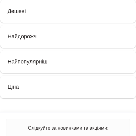
переваг:
Дешеві
Екстремальна врожайність: Квіти стають значно більшими
та щільнішими через збільшену біомасу клітин.
Максимальна концентрація ТГК (30%+): Триплоїди
Найдорожчі
синтезують рекордні рівні канабіноїдів та терпенів.
Повна безнасінність: Вся енергія рослини спрямовується
на розвиток суцвіть та смоли, а не на формування "горіхів".
Найпопулярніші
Імунітет до стресів: Висока стійкість до плісняви, шкідників
та перепадів температур.
Як створюється триплоїдне насіння?
Ціна
Процес створення триплоїдів базується на індукції поліплоїдії
під час вегетативного росту за допомогою натуральних
агентів, таких як колхіцин або оризалін. Коли тетраплоїдну
рослину (4n) схрещують з диплоїдною (2n), результатом стає
триплоїдне насіння (3n), яке поєднує в собі найкращу
Слідкуйте за новинками та акціями:
генетичну стабільність F1-гібридів та "вибухову" силу росту.