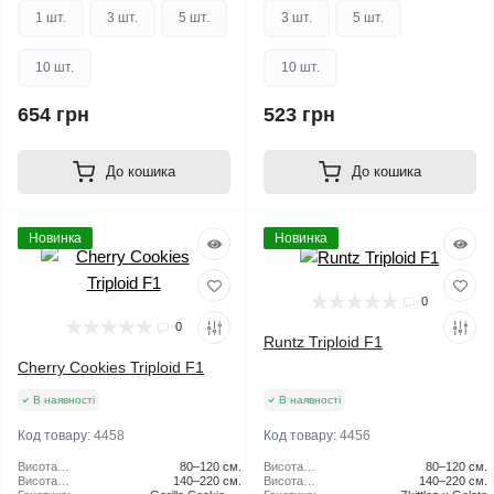
1 шт.
3 шт.
5 шт.
3 шт.
5 шт.
10 шт.
10 шт.
654 грн
523 грн
До кошика
До кошика
Новинка
Новинка
0
0
Runtz Triploid F1
Cherry Cookies Triploid F1
В наявності
В наявності
Код товару:
4458
Код товару:
4456
Висота
80–120 см.
Висота
80–120 см.
рослини (в
Висота
140–220 см.
рослини (в
Висота
140–220 см.