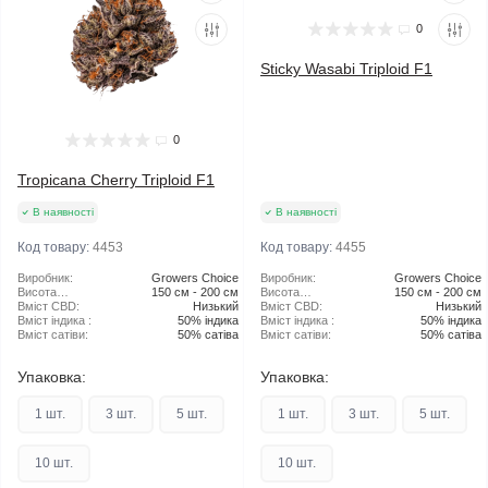
0
Sticky Wasabi Triploid F1
0
Tropicana Cherry Triploid F1
В наявності
В наявності
Код товару:
4453
Код товару:
4455
Виробник:
Growers Choice
Виробник:
Growers Choice
Висота
150 см - 200 см
Висота
150 см - 200 см
рослини:
Вміст CBD:
Низький
рослини:
Вміст CBD:
Низький
Вміст індика :
50% індика
Вміст індика :
50% індика
Вміст сатіви:
50% сатіва
Вміст сатіви:
50% сатіва
Упаковка:
Упаковка:
1 шт.
3 шт.
5 шт.
1 шт.
3 шт.
5 шт.
10 шт.
10 шт.