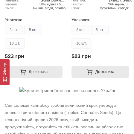
приміщенні):
рослини (на
Генетика:
Gorilla Cookies ×
приміщенні):
рослини (на
Генетика:
Zkittlez x Gelato
свіжому
Генотип:
50% індика / 50%
Cherry Punch
свіжому
Генотип:
70% індика, 30%
повітрі):
Смак:
вишня, ягоди, печиво
сативу
повітрі):
Смак:
фруктовий, солодкий
сатива
аромат із пряними
нотками
Упаковка:
Упаковка:
3 шт.
5 шт.
3 шт.
5 шт.
10 шт.
10 шт.
523 грн
523 грн
Фільтр
До кошика
До кошика
Світ селекції каннабісу зробив величезний крок уперед з
появою триплоїдного насіння (Triploid Cannabis Seeds). Це
технологічний прорив 2026 року, який виводить
продуктивність, потужність та стійкість рослин на абсолютно