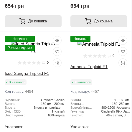
654 грн
654 грн
До кошика
До кошика
Новинка
Новинка
Рекомендуємо
0
0
Amnesia Triploid F1
Iced Sangria Triploid F1
В наявності
В наявності
Код товару:
4454
Код товару:
4457
Виробник:
Growers Choice
Висота
80–160 см.
Висота
150 см - 200 см
рослини (в
Висота
150–250 см.
рослини:
Висота
Висота в приміщенні
приміщенні):
рослини (на
Врожайність
800-1200 г/рослина
рослини (в
Вміст CBD:
80 см - 100 см
Низький
свіжому
на свіжому
Генетика:
Cinderella 99 x Jack
приміщенні):
Вміст індика :
60% індика
повітрі):
повітрі:
Генотип:
70% сатіва, 30%
Herer
індика
Упаковка:
Упаковка: