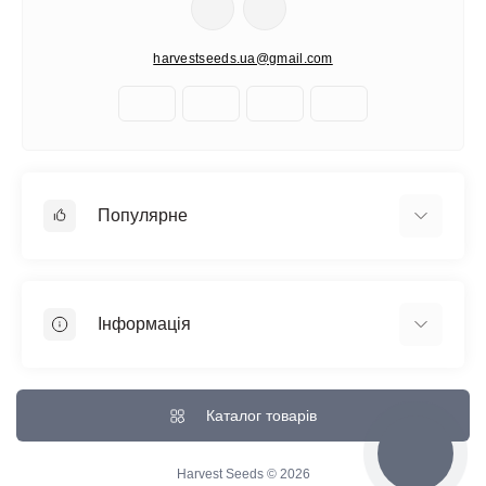
Готові випробувати технології майбутнього? Ознайомтеся з
harvestseeds.ua@gmail.com
нашою добіркою триплоїдного насіння та виведіть свій врожай
на новий рівень!
Дисклеймер: Дана стаття носить ознайомчий характер.
Нагадуємо, що пророщування та культивація насіння коноплі
заборонені законодавством України. Використовуйте насіння
Популярне
виключно як сувенірний або колекційний матеріал.
Автоквітучі фемінізовані
Медичний канабіс
Інформація
Швидкоквітучі сорти
Фемінізовані
Відгуки про магазин
Великі сорти
Доставка та Оплата
Каталог товарів
Всі сорти
Про магазин
Зворотній зв'язок
Harvest Seeds © 2026