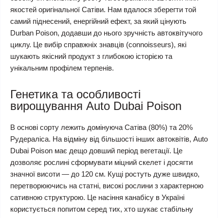
якостей оригінальної Сатіви. Нам вдалося зберегти той
самий піднесений, енергійний ефект, за який цінують
Durban Poison, додавши до нього зручність автоквітучого
циклу. Це вибір справжніх знавців (connoisseurs), які
шукають якісний продукт з глибокою історією та
унікальним профілем терпенів.
Генетика та особливості
вирощування Auto Dubai Poison
В основі сорту лежить домінуюча Сатіва (80%) та 20%
Рудераліса. На відміну від більшості інших автоквітів, Auto
Dubai Poison має дещо довший період вегетації. Це
дозволяє рослині сформувати міцний скелет і досягти
значної висоти — до 120 см. Кущі ростуть дуже швидко,
перетворюючись на статні, високі рослини з характерною
сативною структурою. Це насіння канабісу в Україні
користується попитом серед тих, хто шукає стабільну