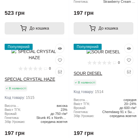
Генетика:
Strawberry Cream Pie
x Original Haze
523 грн
197 грн
До кошика
До кошика
Популярний
Популярний
0
0
SOUR DIESEL
SPECIAL CRYSTAL HAZE
В наявності
В наявності
Код товару:
1514
Код товару:
1515
Висота
середня
рослини:
Вміст ТГК:
20–24%
Висота
висока
Врожай:
до 600 г/м²
рослини:
Вміст ТГК:
23%
Генетика:
Chemdawg 91 x Super
Врожай:
до 750 г/м²
Збір Урожаю:
середина жовтня
Skunk
Генетика:
Skunk #1 x Northern
Збір Урожаю:
середина жовтня
Lights x Haze
197 грн
197 грн