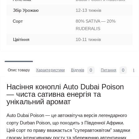
Збір Урожаю
12-13 тижнів
Сорт
80% SATIVA — 20%
RUDERALIS
Цвітіння
10-11 тижнів
0
0
Опис товару
Характеристики
Відгуків
Питання
Iн
Насіння коноплі Auto Dubai Poison
— чиста сативна енергія та
унікальний аромат
Auto Dubai Poison — це автоквітуча версія легендарного
сорту Durban Poison, що походить з Південної Африки.
Цей сорт по праву вважається "суперавтоквітом" завдяки
своєму інтенсивному росту та збереженню автентичних