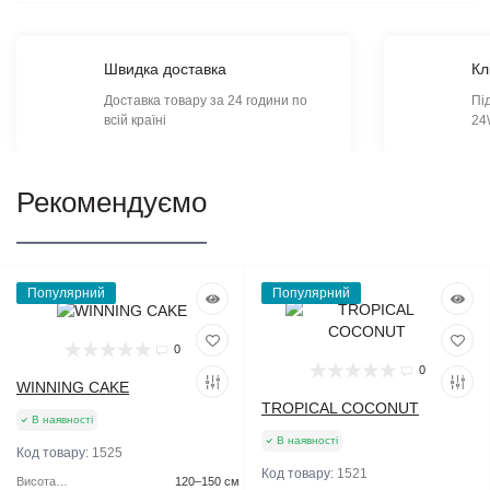
Швидка доставка
Кл
Доставка товару за 24 години по
Пі
всій країні
24
Рекомендуємо
Популярний
Популярний
0
0
WINNING CAKE
TROPICAL COCONUT
В наявності
В наявності
Код товару:
1525
Код товару:
1521
Висота
120–150 см