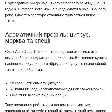
Сорт адаптивний до будь-якого світлового режиму (12–18
годин). В аутдорі його можна висаджувати в будь-яку пору
року, якщо температура стабільно тримається вище
+10°C.
Ароматичний профіль: цитрус,
морква та спеції
Смак Auto Dubai Poison — це справжня екзотика, яка
виділяє його серед сотень інших сортів. Вирішивши купити
насіння марихуани цього гібрида, ви відчуєте незвичайний
та інтенсивний аромат:
Яскраві ноти свіжого цитруса;
Унікальний, ледь солодкуватий відтінок свіжої моркви;
Пікантний шлейф східних спецій.
Таке поєднання робить дим легким та ароматним,
залишаючи після себе цікавий післясмак, який неможливо