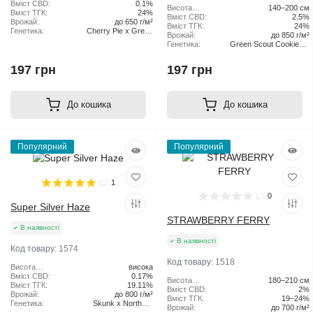
рослини:
Вміст CBD:
0.1%
Висота
140–200 см
Вміст ТГК:
24%
рослини:
Вміст CBD:
2.5%
Врожай:
до 650 г/м²
Вміст ТГК:
24%
Генетика:
Cherry Pie x Green
Врожай:
до 850 г/м²
Scout Cookies
Генетика:
Green Scout Cookies x
Tangie
197 грн
197 грн
До кошика
До кошика
Популярний
Популярний
1
0
Super Silver Haze
STRAWBERRY FERRY
В наявності
В наявності
Код товару:
1574
Код товару:
1518
Висота
висока
рослини:
Вміст CBD:
0.17%
Висота
180–210 см
Вміст ТГК:
19.11%
рослини:
Вміст CBD:
2%
Врожай:
до 800 г/м²
Вміст ТГК:
19–24%
Генетика:
Skunk x Northern
Врожай:
до 700 г/м²
Lights x Haze