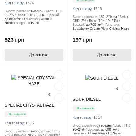
Код товару:
1574
Код товару:
1518
Висота рослини:
висока
Вміст CBD:
0.17%
Вміст ТГК:
19.11%
Врожай:
Висота рослини:
180–210 см
Вміст
до 800 г/м²
Генетика:
Skunk x
CBD:
2%
Вміст ТГК:
19–24%
Northern Lights x Haze
Врожай:
до 700 г/м²
Генетика:
Strawberry Cream Pie x Original Haze
523 грн
197 грн
До кошика
До кошика
Популярний
Популярний
0
0
SOUR DIESEL
SPECIAL CRYSTAL HAZE
В наявності
В наявності
Код товару:
1514
Код товару:
1515
Висота рослини:
середня
Вміст ТГК:
20–24%
Врожай:
до 600 г/м²
Висота рослини:
висока
Вміст ТГК:
Генетика:
Chemdawg 91 x Super
23%
Врожай:
до 750 г/м²
Генетика: