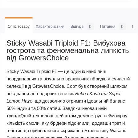
0
0
Опис товару
Характеристики
Відгуків
Питання
Iн
Sticky Wasabi Triploid F1: Вибухова
гострота та феноменальна липкість
від GrowersChoice
Sticky Wasabi Triploid F1 — це один із найбільш
неординарних та візуально вражаючих гібридів у сучасній
селекції від GrowersChoice. Сорт був створений шляхом
поєднання легендарних генетик
Bubba Kush та Super
Lemon Haze
, що дозволило отримати ідеальний баланс
50% індики та 50% сатіви. Завдяки інноваційній
триплоїдній технології, цей штам демонструє неймовірну
кількість смоли, яку брідери підсилили, додавши третій
генотип до оригінального «крижаного» фенотипу Wasabi.
Результатом став справжній шедевр: рослина з