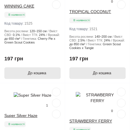
0
WINNING CAKE
TROPICAL COCONUT
В наявності
В наявності
Код товару:
1525
Код товару:
1521
Висота рослини:
120–150 см
Вміст
CBD:
0.1%
Вміст ТГК:
24%
Врожай:
Висота рослини:
140–200 см
Вміст
до 650 г/м²
Генетика:
Cherry Pie x
CBD:
2.5%
Вміст ТГК:
24%
Врожай:
Green Scout Cookies
до 850 г/м²
Генетика:
Green Scout
Cookies x Tangie
197 грн
197 грн
До кошика
До кошика
Популярний
Популярний
1
0
Super Silver Haze
STRAWBERRY FERRY
В наявності
В наявності