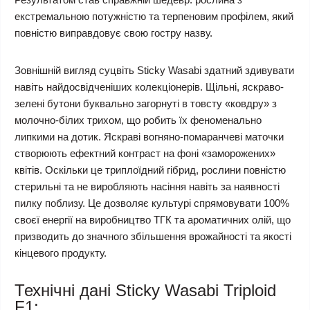
екстремальною потужністю та терпеновим профілем, який
повністю виправдовує свою гостру назву.
Зовнішній вигляд суцвіть Sticky Wasabi здатний здивувати
навіть найдосвідченіших колекціонерів. Щільні, яскраво-
зелені бутони буквально загорнуті в товсту «ковдру» з
молочно-білих трихом, що робить їх феноменально
липкими на дотик. Яскраві вогняно-помаранчеві маточки
створюють ефектний контраст на фоні «заморожених»
квітів. Оскільки це триплоїдний гібрид, рослини повністю
стерильні та не виробляють насіння навіть за наявності
пилку поблизу. Це дозволяє культурі спрямовувати 100%
своєї енергії на виробництво ТГК та ароматичних олій, що
призводить до значного збільшення врожайності та якості
кінцевого продукту.
Технічні дані Sticky Wasabi Triploid
F1: