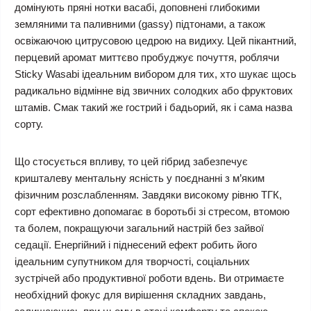
домінують пряні нотки васабі, доповнені глибокими
земляними та паливними (gassy) підтонами, а також
освіжаючою цитрусовою цедрою на видиху. Цей пікантний,
перцевий аромат миттєво пробуджує почуття, роблячи
Sticky Wasabi ідеальним вибором для тих, хто шукає щось
радикально відмінне від звичних солодких або фруктових
штамів. Смак такий же гострий і бадьорий, як і сама назва
сорту.
Що стосується впливу, то цей гібрид забезпечує
кришталеву ментальну ясність у поєднанні з м’яким
фізичним розслабленням. Завдяки високому рівню ТГК,
сорт ефективно допомагає в боротьбі зі стресом, втомою
та болем, покращуючи загальний настрій без зайвої
седації. Енергійний і піднесений ефект робить його
ідеальним супутником для творчості, соціальних
зустрічей або продуктивної роботи вдень. Ви отримаєте
необхідний фокус для вирішення складних завдань,