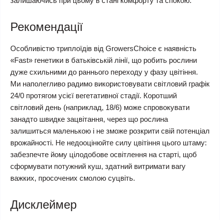
залишаючись при цьому в стані комфорту та спокою.
Рекомендації
Особливістю триплоїдів від GrowersChoice є наявність
«Fast» генетики в батьківській лінії, що робить рослини
дуже схильними до раннього переходу у фазу цвітіння.
Ми наполегливо радимо використовувати світловий графік
24/0 протягом усієї вегетативної стадії. Коротший
світловий день (наприклад, 18/6) може спровокувати
занадто швидке зацвітання, через що рослина
залишиться маленькою і не зможе розкрити свій потенціал
врожайності. Не недооцінюйте силу цвітіння цього штаму:
забезпечте йому цілодобове освітлення на старті, щоб
сформувати потужний куш, здатний витримати вагу
важких, просочених смолою суцвіть.
Дисклеймер