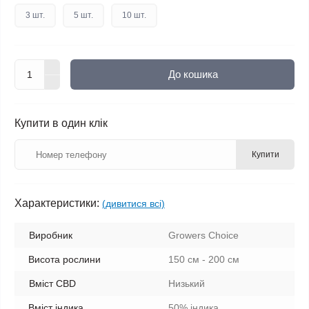
3 шт.
5 шт.
10 шт.
До кошика
Купити в один клік
Купити
Характеристики:
(дивитися всі)
Виробник
Growers Choice
Висота рослини
150 см - 200 см
Вміст CBD
Низький
Вміст індика
50% індика