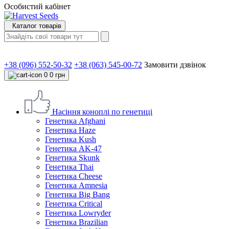
Особистий кабінет
Каталог товарів
+38 (096) 552-50-32
+38 (063) 545-00-72
Замовити дзвінок
0
0 грн
Насіння коноплі по генетиці
Генетика Afghani
Генетика Haze
Генетика Kush
Генетика AK-47
Генетика Skunk
Генетика Thai
Генетика Cheese
Генетика Amnesia
Генетика Big Bang
Генетика Critical
Генетика Lowryder
Генетика Brazilian