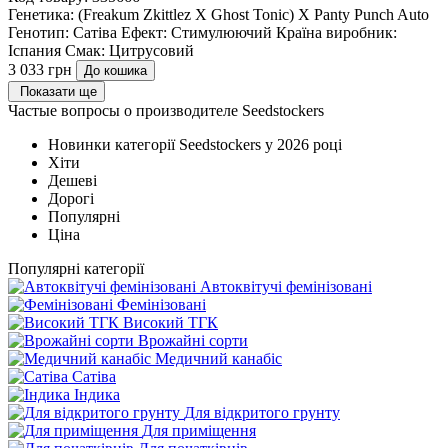
Генетика:
(Freakum Zkittlez X Ghost Tonic) X Panty Punch Auto
Генотип:
Сатіва
Ефект:
Стимулюючий
Країна виробник:
Іспания
Смак:
Цитрусовий
3 033 грн
До кошика
Показати ще
Частые вопросы о производителе Seedstockers
Новинки категорії Seedstockers у 2026 році
Хіти
Дешеві
Дорогі
Популярні
Ціна
Популярні категорії
Автоквітучі фемінізовані
Фемінізовані
Високий ТГК
Врожайні сорти
Медичний канабіс
Сатіва
Індика
Для відкритого грунту
Для приміщення