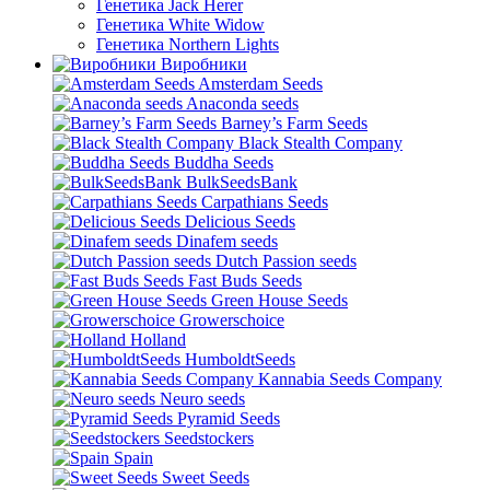
Генетика Jack Herer
Генетика White Widow
Генетика Northern Lights
Виробники
Amsterdam Seeds
Anaconda seeds
Barney’s Farm Seeds
Black Stealth Company
Buddha Seeds
BulkSeedsBank
Carpathians Seeds
Delicious Seeds
Dinafem seeds
Dutch Passion seeds
Fast Buds Seeds
Green House Seeds
Growerschoice
Holland
HumboldtSeeds
Kannabia Seeds Company
Neuro seeds
Pyramid Seeds
Seedstockers
Spain
Sweet Seeds