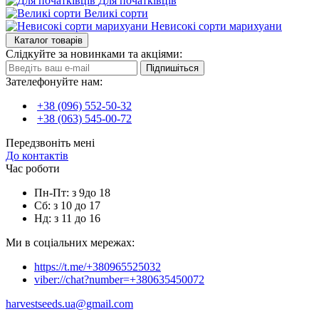
Для початківців
Великі сорти
Невисокі сорти марихуани
Каталог товарів
Слідкуйте за новинками та акціями:
Підпишіться
Зателефонуйте нам:
+38 (096) 552-50-32
+38 (063) 545-00-72
Передзвоніть мені
До контактів
Час роботи
Пн-Пт: з 9до 18
Сб: з 10 до 17
Нд: з 11 до 16
Ми в соціальних мережах:
https://t.me/+380965525032
viber://chat?number=+380635450072
harvestseeds.ua@gmail.com