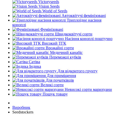
Victoryseeds
Vision Seeds
World of Seeds
Автоквітучі фемінізовані
Триплоїдне насіння
коноплі
Фемінізовані
Швидкоквітучі сорти
Насіння коноплі поштучно
Високий ТГК
Врожайні сорти
Медичний канабіс
Переможці кубків
Сатіва
Індика
Для відкритого грунту
Для приміщення
Для початківців
Великі сорти
Невисокі сорти марихуани
Пошук товару
Виробник
Seedstockers