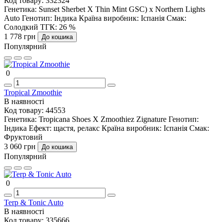
Код товару:
332324
Генетика:
Sunset Sherbet X Thin Mint GSC) x Northern Lights
Auto
Генотип:
Індика
Країна виробник:
Іспанія
Смак:
Солодкий
ТГК:
26 %
1 778 грн
До кошика
Популярний
0
Tropical Zmoothie
В наявності
Код товару:
44553
Генетика:
Tropicana Shoes X Zmoothiez Zignature
Генотип:
Індика
Ефект:
щастя, релакс
Країна виробник:
Іспанія
Смак:
Фруктовий
3 060 грн
До кошика
Популярний
0
Terp & Tonic Auto
В наявності
Код товару:
335666