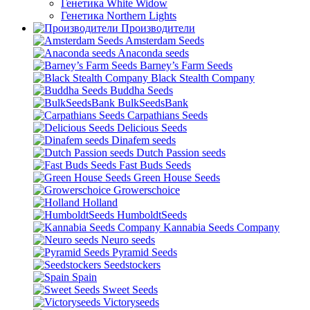
Генетика White Widow
Генетика Northern Lights
Производители
Amsterdam Seeds
Anaconda seeds
Barney’s Farm Seeds
Black Stealth Company
Buddha Seeds
BulkSeedsBank
Carpathians Seeds
Delicious Seeds
Dinafem seeds
Dutch Passion seeds
Fast Buds Seeds
Green House Seeds
Growerschoice
Holland
HumboldtSeeds
Kannabia Seeds Company
Neuro seeds
Pyramid Seeds
Seedstockers
Spain
Sweet Seeds
Victoryseeds