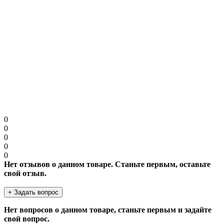
Примечание:
HTML разметка не поддерживается! Используйте обычный
текст.
Защита от роботов
Введите код в поле ниже
Продолжить
0
0
0
0
0
Нет отзывов о данном товаре. Станьте первым, оставьте
свой отзыв.
+ Задать вопрос
Нет вопросов о данном товаре, станьте первым и задайте
свой вопрос.