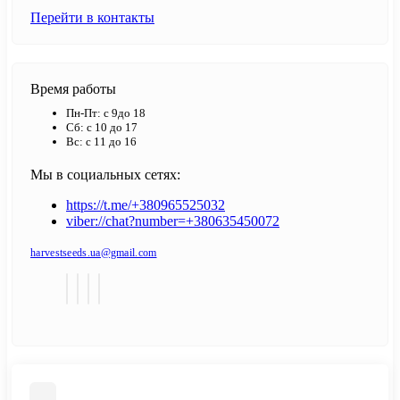
Перейти в контакты
Время работы
Пн-Пт: с 9до 18
Сб: с 10 до 17
Вс: с 11 до 16
Мы в социальных сетях:
https://t.me/+380965525032
viber://chat?number=+380635450072
harvestseeds.ua@gmail.com