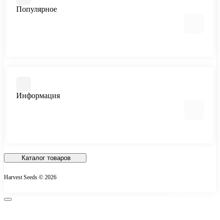
Популярное
Автоцветущие феминизированные
Медицинский каннабис
Быстроцветущие сорта
Информация
Феминизированные
Большие сорта
Все сорта
Отзывы о магазине
Доставка и Оплата
Каталог товаров
О магазине
Harvest Seeds © 2026
Контакты
ОБРАТНАЯ СВЯЗЬ
Возврат товара
Карта сайта