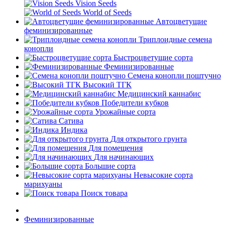
Vision Seeds
World of Seeds
Автоцветущие
феминизированные
Триплоидные семена
конопли
Быстроцветущие сорта
Феминизированные
Семена конопли поштучно
Высокий ТГК
Медицинский каннабис
Победители кубков
Урожайные сорта
Сатива
Индика
Для открытого грунта
Для помещения
Для начинающих
Большие сорта
Невысокие сорта
марихуаны
Поиск товара
Феминизированные