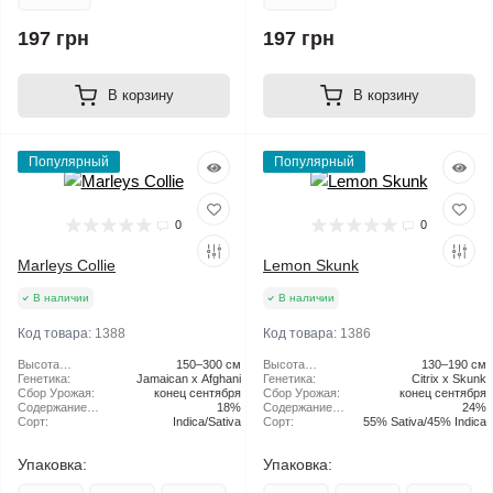
197 грн
197 грн
В корзину
В корзину
Популярный
Популярный
0
0
Marleys Collie
Lemon Skunk
В наличии
В наличии
Код товара:
1388
Код товара:
1386
Высота
150–300 см
Высота
130–190 см
растения:
Генетика:
Jamaican x Afghani
растения:
Генетика:
Citrix x Skunk
Сбор Урожая:
конец сентября
Сбор Урожая:
конец сентября
Содержание
18%
Содержание
24%
ТГК:
Сорт:
Indica/Sativa
ТГК:
Сорт:
55% Sativa/45% Indica
Упаковка:
Упаковка: