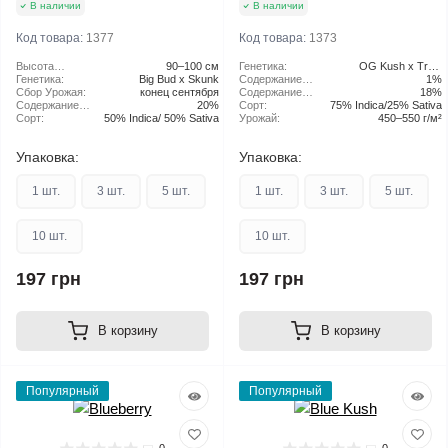
В наличии
В наличии
Код товара:
1377
Код товара:
1373
Высота
90–100 см
Генетика:
OG Kush x Train
растения:
Генетика:
Big Bud x Skunk
Содержание
Wreck
1%
Сбор Урожая:
конец сентября
CBD:
Содержание
18%
Содержание
20%
ТГК:
Сорт:
75% Indica/25% Sativa
ТГК:
Сорт:
50% Indica/ 50% Sativa
Урожай:
450–550 г/м²
Упаковка:
Упаковка:
1 шт.
3 шт.
5 шт.
1 шт.
3 шт.
5 шт.
10 шт.
10 шт.
197 грн
197 грн
В корзину
В корзину
Популярный
Популярный