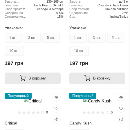
Высота
130–165 см
Высота
до 3 м
растения:
Генетика:
Early Pearl x Skunk1
растения:
Генетика:
Critical+ x Jack Herer
Сбор Урожая:
середина октября
Сбор Урожая:
начало октября
Содержание
0.5%
Содержание
24%
CBD:
Содержание
15%
ТГК:
Сорт:
Indica/Sativa
ТГК:
Упаковка:
Упаковка:
1 шт.
3 шт.
5 шт.
1 шт.
3 шт.
5 шт.
10 шт.
10 шт.
197 грн
197 грн
В корзину
В корзину
Популярный
Популярный
0
0
Critical
Candy Kush