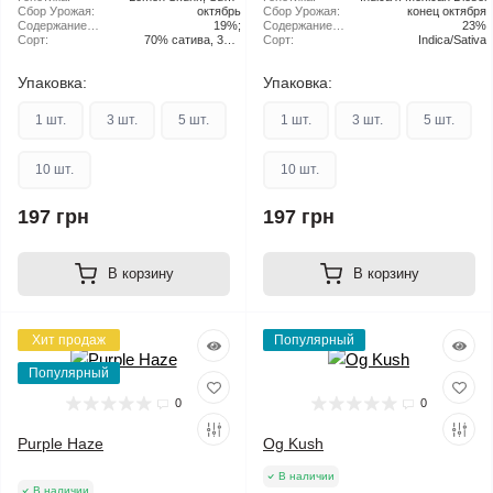
Сбор Урожая:
Silver Haze;
октябрь
Сбор Урожая:
конец октября
Содержание
19%;
Содержание
23%
ТГК:
Сорт:
70% сатива, 30%
ТГК:
Сорт:
Indica/Sativa
индика;
Упаковка:
Упаковка:
1 шт.
3 шт.
5 шт.
1 шт.
3 шт.
5 шт.
10 шт.
10 шт.
197 грн
197 грн
В корзину
В корзину
Хит продаж
Популярный
Популярный
0
0
Purple Haze
Og Kush
В наличии
В наличии