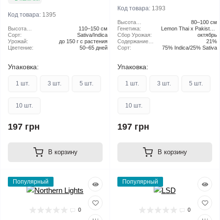
Код товара:
1393
Код товара:
1395
Высота
80–100 см
Высота
110–150 см
растения:
Генетика:
Lemon Thai x Pakistaní
растения:
Сорт:
Sativa/Indica
Сбор Урожая:
x ChemDog
октябрь
Урожай:
до 150 г с растения
Содержание
21%
Цветение:
50–65 дней
ТГК:
Сорт:
75% Indica/25% Sativa
Упаковка:
Упаковка:
1 шт.
3 шт.
5 шт.
1 шт.
3 шт.
5 шт.
10 шт.
10 шт.
197 грн
197 грн
В корзину
В корзину
Популярный
Популярный
0
0