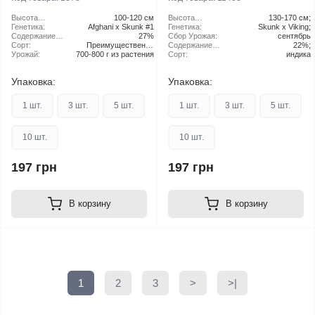
Высота
100-120 см
Высота
130-170 см;
растения:
Генетика:
Afghani x Skunk #1
растения:
Генетика:
Skunk x Viking;
Содержание
27%
Сбор Урожая:
сентябрь
ТГК:
Сорт:
Преимущественно
Содержание
22%;
Урожай:
700-800 г из растения
Indica
ТГК:
Сорт:
индика
Упаковка:
Упаковка:
1 шт.
3 шт.
5 шт.
1 шт.
3 шт.
5 шт.
10 шт.
10 шт.
197 грн
197 грн
В корзину
В корзину
1
2
3
>
>|