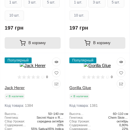
1 шт.
3 шт.
5 шт.
1 шт.
3 шт.
5 шт.
10 шт.
10 шт.
197 грн
197 грн
В корзину
В корзину
Популярный
Популярный
0
0
Jack Herer
Gorilla Glue
В наличии
В наличии
Код товара:
1384
Код товара:
1381
Высота
50–140 см
Высота
60–110 см
растения:
Генетика:
Secret Haze x Red
растения:
Генетика:
Chem Sister x
Сбор Урожая:
середина октября
Skunk
Сбор Урожая:
Chocolate Diesel x
октябрь
Содержание
20%
Содержание
Sour Dubb
0,80%
ТГК:
Сорт:
55% Sativa/45% Indica
CBD:
Содержание
22%