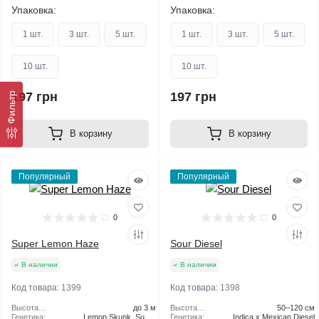
Упаковка:
Упаковка:
1 шт.
3 шт.
5 шт.
1 шт.
3 шт.
5 шт.
10 шт.
10 шт.
Фильтр
197 грн
197 грн
В корзину
В корзину
Популярный
Популярный
0
0
Super Lemon Haze
Sour Diesel
В наличии
В наличии
Код товара:
1399
Код товара:
1398
Высота
до 3 м
Высота
50–120 см
растения:
Генетика:
Lemon Skunk, Super
растения:
Генетика:
Indica x Mexican Diesel