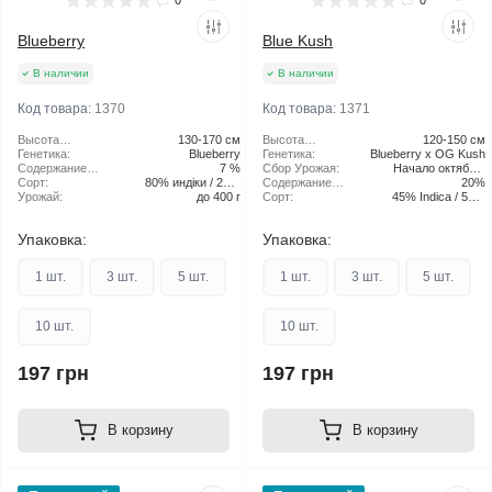
0
0
Blueberry
Blue Kush
В наличии
В наличии
Код товара:
1370
Код товара:
1371
Высота
130-170 см
Высота
120-150 см
растения:
Генетика:
Blueberry
растения:
Генетика:
Blueberry x OG Kush
Содержание
7 %
Сбор Урожая:
Начало октября/
ТГК:
Сорт:
80% индіки / 20%
Содержание
середина октября
20%
Урожай:
до 400 г
сатива
ТГК:
Сорт:
45% Indica / 55%
Sativa
Упаковка:
Упаковка:
1 шт.
3 шт.
5 шт.
1 шт.
3 шт.
5 шт.
10 шт.
10 шт.
197 грн
197 грн
В корзину
В корзину