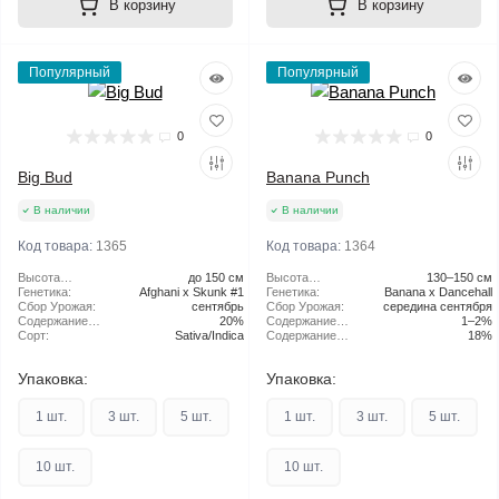
В корзину
В корзину
Популярный
Популярный
0
0
Big Bud
Banana Punch
В наличии
В наличии
Код товара:
1365
Код товара:
1364
Высота
до 150 см
Высота
130–150 см
растения:
Генетика:
Afghani x Skunk #1
растения:
Генетика:
Banana x Dancehall
Сбор Урожая:
сентябрь
Сбор Урожая:
середина сентября
Содержание
20%
Содержание
1–2%
ТГК:
Сорт:
Sativa/Indica
CBD:
Содержание
18%
ТГК:
Упаковка:
Упаковка:
1 шт.
3 шт.
5 шт.
1 шт.
3 шт.
5 шт.
10 шт.
10 шт.