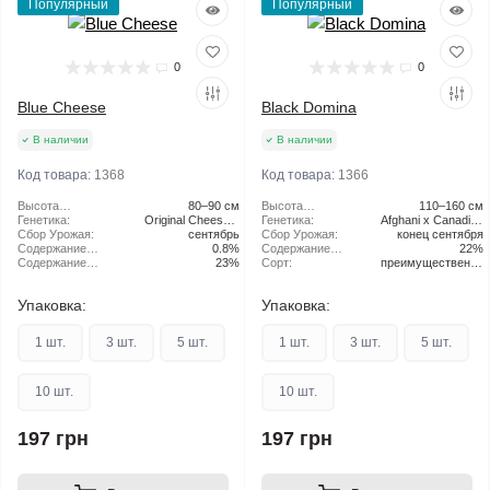
Популярный
Популярный
0
0
Blue Cheese
Black Domina
В наличии
В наличии
Код товара:
1368
Код товара:
1366
Высота
80–90 см
Высота
110–160 см
растения:
Генетика:
Original Cheese x
растения:
Генетика:
Afghani x Canadian
Сбор Урожая:
Blueberry
сентябрь
Сбор Урожая:
Ortega x Northern
конец сентября
Содержание
0.8%
Содержание
Lights
22%
CBD:
Содержание
23%
ТГК:
Сорт:
преимущественно
ТГК:
Indica
Упаковка:
Упаковка:
1 шт.
3 шт.
5 шт.
1 шт.
3 шт.
5 шт.
10 шт.
10 шт.
197 грн
197 грн