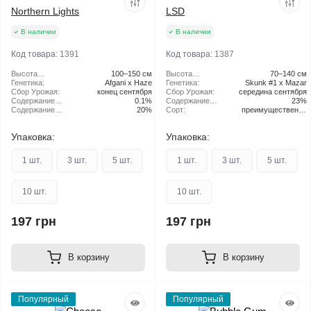
Northern Lights
LSD
В наличии
В наличии
Код товара:
1391
Код товара:
1387
Высота
100–150 см
Высота
70–140 см
растения:
Генетика:
Afgani x Haze
растения:
Генетика:
Skunk #1 x Mazar
Сбор Урожая:
конец сентября
Сбор Урожая:
середина сентября
Содержание
0.1%
Содержание
23%
CBD:
Содержание
20%
ТГК:
Сорт:
преимущественно
ТГК:
Indica
Упаковка:
Упаковка:
1 шт.
3 шт.
5 шт.
1 шт.
3 шт.
5 шт.
10 шт.
10 шт.
197 грн
197 грн
В корзину
В корзину
Популярный
Популярный