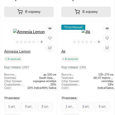
В корзину
В корзину
Популярный
0
0
Amnesia Lemon
Ak
В наличии
В наличии
Код товара:
1407
Код товара:
1361
Высота
до 100 см
Высота
130–170 см
растения:
Генетика:
South Asian x
растения:
Генетика:
AK-47 improved
Сбор Урожая:
Jamaican Landrace
середина октября
Сбор Урожая:
сентябрь
version
Содержание
25%
Содержание
19%
ТГК:
Сорт:
10% Indica/90% Sativa
ТГК:
Сорт:
Indica/Sativa
Упаковка:
Упаковка:
1 шт.
3 шт.
5 шт.
1 шт.
3 шт.
5 шт.