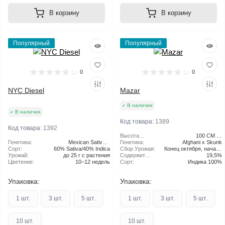
В корзину
В корзину
Популярный
Популярный
0
0
NYC Diesel
Mazar
В наличии
В наличии
Код товара:
1389
Код товара:
1392
Высота
100 СМ (В
Генетика:
Mexican Sativa x
растения:
Генетика:
ПОМЕЩЕНИИ) | 150
Afghani x Skunk
Сорт:
60% Sativa/40% Indica
Afghani
Сбор Урожая:
Конец октября, начало
СМ – 240 СМ (НА
Урожай:
до 25 г с растения
Содержит
УЛИЦЕ)
ноября
19,5%
Цветение:
10–12 недель
THC:
Сорт:
Индика 100%
Упаковка:
Упаковка:
1 шт.
3 шт.
5 шт.
1 шт.
3 шт.
5 шт.
10 шт.
10 шт.