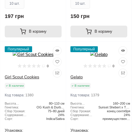
10 шт.
10 шт.
197 грн
150 грн
В корзину
В корзину
Популярный
Популярный
0
0
Girl Scout Cookies
Gelato
В наличии
В наличии
Код товара:
1380
Код товара:
1379
Высота
80–110 см
Высота
160–200 см
растения:
Генетика:
OG Kush & Durban
растения:
Генетика:
Sunset Shebert x Thin
Сбор Урожая:
75–80 дней
Poison
Сбор Урожая:
конец сентября
Mint Girl Scout
Содержание
24%
Содержание
24%
ТГК:
Сорт:
Indica/Sativa
ТГК:
Сорт:
преимущественно
Sativa
Упаковка:
Упаковка: