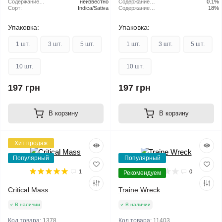
Содержание
неизвестно
Содержание
0.1%
ТГК:
Сорт:
Indica/Sativa
CBD:
Содержание
18%
ТГК:
Упаковка:
Упаковка:
1 шт.
3 шт.
5 шт.
1 шт.
3 шт.
5 шт.
10 шт.
10 шт.
197 грн
197 грн
В корзину
В корзину
Хит продаж
Голландия
Популярный
Популярный
1
0
Рекомендуем
Critical Mass
Traine Wreck
В наличии
В наличии
Код товара:
1378
Код товара:
11403