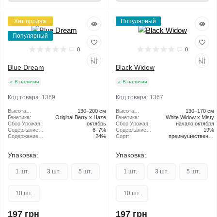
Хит продаж
Популярный
Популярный
0
0
Blue Dream
Black Widow
В наличии
В наличии
Код товара:
1369
Код товара:
1367
Высота
130–200 см
Высота
130–170 см
растения:
Генетика:
Original Berry x Haze
растения:
Генетика:
White Widow x Misty
Сбор Урожая:
октябрь
Сбор Урожая:
начало октября
Содержание
6–7%
Содержание
19%
CBD:
Содержание
24%
ТГК:
Сорт:
преимущественно
ТГК:
Indica
Упаковка:
Упаковка:
1 шт.
3 шт.
5 шт.
1 шт.
3 шт.
5 шт.
10 шт.
10 шт.
197 грн
197 грн