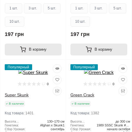
1 шт.
3 шт.
5 шт.
1 шт.
3 шт.
5 шт.
10 шт.
10 шт.
197 грн
197 грн
В корзину
В корзину
Популярный
Популярный
0
0
Super Skunk
Green Crack
В наличии
В наличии
Код товара:
1401
Код товара:
1382
Высота
130–170 см
Высота
до 300 см
растения:
Генетика:
Afghan x Skunk1
растения:
Генетика:
1989 SSSC Skunk #1 x
Сбор Урожая:
сентябрь
Сбор Урожая:
Isolated Afghani Cut
начало октября