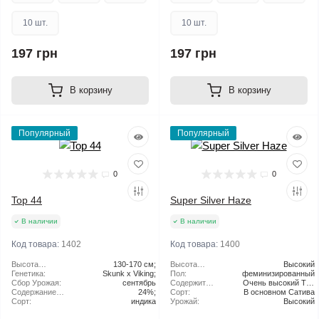
10 шт.
10 шт.
197 грн
197 грн
В корзину
В корзину
Популярный
Популярный
0
0
Top 44
Super Silver Haze
В наличии
В наличии
Код товара:
1402
Код товара:
1400
Высота
130-170 см;
Высота
Высокий
растения:
Генетика:
Skunk x Viking;
растения:
Пол:
феминизированный
Сбор Урожая:
сентябрь
Содержит
Очень высокий ТГК
Содержание
24%;
THC:
Сорт:
В основном Сатива
(более 20%)
ТГК:
Сорт:
индика
Урожай:
Высокий