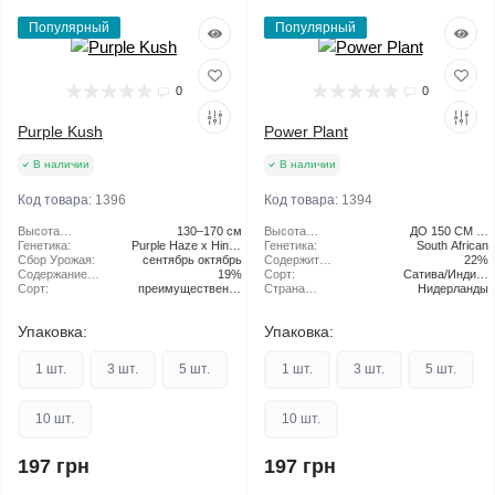
Популярный
Популярный
0
0
Purple Kush
Power Plant
В наличии
В наличии
Код товара:
1396
Код товара:
1394
Высота
130–170 см
Высота
ДО 150 СМ (В
растения:
Генетика:
Purple Haze x Hindu
растения:
Генетика:
ПОМЕЩЕНИИ) | 150
South African
Сбор Урожая:
сентябрь октябрь
Kush Hybrid
Содержит
СМ – 300 СМ (НА
22%
Содержание
19%
THC:
Сорт:
Сатива/Индика
УЛИЦЕ)
ТГК:
Сорт:
преимущественно
Страна
Нидерланды
80%/20%
Indica
производитель:
Упаковка:
Упаковка:
1 шт.
3 шт.
5 шт.
1 шт.
3 шт.
5 шт.
10 шт.
10 шт.
197 грн
197 грн