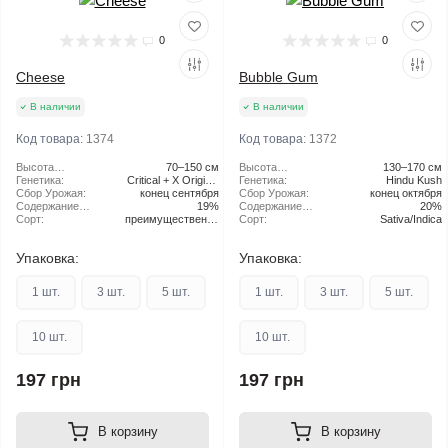
0
0
Cheese
Bubble Gum
В наличии
В наличии
Код товара:
1374
Код товара:
1372
Высота
70–150 см
Высота
130–170 см
растения:
Генетика:
Critical + X Original
растения:
Генетика:
Hindu Kush
Сбор Урожая:
конец сентября
Cheese
Сбор Урожая:
конец октября
Содержание
19%
Содержание
20%
ТГК:
Сорт:
преимущественно
ТГК:
Сорт:
Sativa/Indica
Indica
Упаковка:
Упаковка:
1 шт.
3 шт.
5 шт.
1 шт.
3 шт.
5 шт.
10 шт.
10 шт.
197 грн
197 грн
В корзину
В корзину