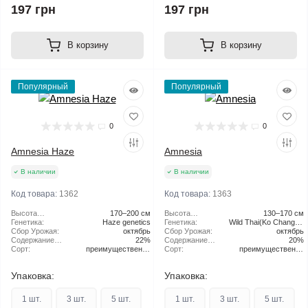
197 грн
197 грн
В корзину
В корзину
Популярный
Популярный
0
0
Amnesia Haze
Amnesia
В наличии
В наличии
Код товара:
1362
Код товара:
1363
Высота
170–200 см
Высота
130–170 см
растения:
Генетика:
Haze genetics
растения:
Генетика:
Wild Thai(Ko Chang) x
Сбор Урожая:
октябрь
Сбор Урожая:
Skunk/Cinderella
октябрь
Содержание
22%
Содержание
99/Jack Herer
20%
ТГК:
Сорт:
преимущественно
ТГК:
Сорт:
преимущественно
Sativa
Sativa
Упаковка:
Упаковка:
1 шт.
3 шт.
5 шт.
1 шт.
3 шт.
5 шт.