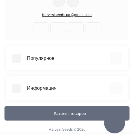
harvestseeds.ua@gmail.com
Популярное
Автоцветущие феминизированные
Медицинский каннабис
Информация
Быстроцветущие сорта
Феминизированные
Отзывы о магазине
Большие сорта
Доставка и Оплата
Каталог товаров
Все сорта
О магазине
Контакты
Harvest Seeds © 2026