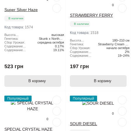
0
Super Silver Haze
STRAWBERRY FERRY
В наличии
В наличии
Код товара:
1574
Код товара:
1518
Высота
высокая
растения:
Генетика:
Skunk x Northern
Высота
180–210 см
Сбор Урожая:
середина октября
Lights x Haze
растения:
Генетика:
Strawberry Cream Pie
Содержание
0.17%
Сбор Урожая:
начало октября
x Original Haze
CBD:
Содержание
19.11%
Содержание
2%
ТГК:
CBD:
Содержание
19–24%
ТГК:
523 грн
197 грн
В корзину
В корзину
Популярный
Популярный
0
0
SOUR DIESEL
SPECIAL CRYSTAL HAZE