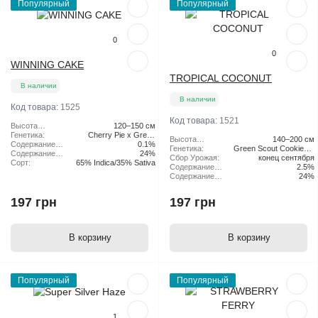
Популярный
Популярный
0
0
WINNING CAKE
TROPICAL COCONUT
В наличии
В наличии
Код товара:
1525
Код товара:
1521
Высота
120–150 см
растения:
Генетика:
Cherry Pie x Green
Высота
140–200 см
Содержание
Scout Cookies
0.1%
растения:
Генетика:
Green Scout Cookies x
CBD:
Содержание
24%
Сбор Урожая:
конец сентября
Tangie
ТГК:
Сорт:
65% Indica/35% Sativa
Содержание
2.5%
CBD:
Содержание
24%
ТГК:
197 грн
197 грн
В корзину
В корзину
Популярный
Популярный
1