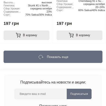
растения:
Генетика:
Chemdawg 91 x Super
Высота
высокая
Сбор Урожая:
середина октября
Skunk
растения:
Генетика:
Skunk #1 x Northern
Содержание
20–24%
Сбор Урожая:
середина октября
Lights x Haze
ТГК:
Сорт:
60% Sativa/40% Indica
Содержание
23%
ТГК:
Сорт:
70% Sativa/30% Indica
197 грн
197 грн
В корзину
В корзину
Показать еще
Подписывайтесь на новости и акции:
Подписаться