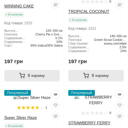
0
WINNING CAKE
TROPICAL COCONUT
В наличии
В наличии
Код товара:
1525
Код товара:
1521
Высота
120–150 см
растения:
Генетика:
Cherry Pie x Green
Высота
140–200 см
Содержание
Scout Cookies
0.1%
растения:
Генетика:
Green Scout Cookies x
CBD:
Содержание
24%
Сбор Урожая:
конец сентября
Tangie
ТГК:
Сорт:
65% Indica/35% Sativa
Содержание
2.5%
CBD:
Содержание
24%
ТГК:
197 грн
197 грн
В корзину
В корзину
Популярный
Популярный
1
0
Super Silver Haze
STRAWBERRY FERRY
В наличии