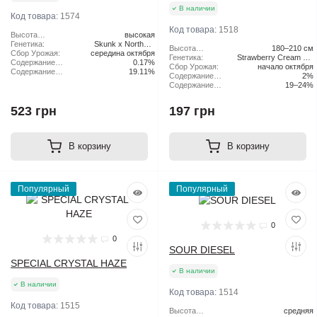
В наличии
Код товара:
1574
Код товара:
1518
Высота
высокая
растения:
Генетика:
Skunk x Northern
Высота
180–210 см
Сбор Урожая:
середина октября
Lights x Haze
растения:
Генетика:
Strawberry Cream Pie
Содержание
0.17%
Сбор Урожая:
начало октября
x Original Haze
CBD:
Содержание
19.11%
Содержание
2%
ТГК:
CBD:
Содержание
19–24%
ТГК:
523 грн
197 грн
В корзину
В корзину
Популярный
Популярный
0
0
SOUR DIESEL
SPECIAL CRYSTAL HAZE
В наличии
В наличии
Код товара:
1514
Код товара:
1515
Высота
средняя