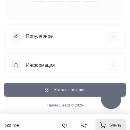
Популярное
Автоцветущие феминизированные
Медицинский каннабис
Информация
Быстроцветущие сорта
Феминизированные
Отзывы о магазине
Большие сорта
Доставка и Оплата
Каталог товаров
Все сорта
О магазине
Контакты
Harvest Seeds © 2026
Возврат товара
Карта сайта
522 грн
Купить
Производители