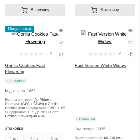
В корзину
В корзину
Популярный
0
0
Gorilla Cookies Fast
Fast Version White Widow
Flowering
В наличии
Код товара:
1663
Высота растения:
До 250см
Генетика:
(GSC x GG#4) x Gorilla
Cookies Auto
Содержание CBD:
< 1%
Содержание ТГК:
До 29%
Сорт:
Сатива 55%/Индика 45%
В наличии
Упаковка:
Код товара:
3035
Высота растения:
60–110 см
1 шт.
2 шт.
3 шт.