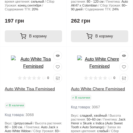
время цветения:
сильный
Сбор
растения:
80 - 120 см
Генетика:
Auto
Урожая:
конец сентября
AK47 x Colombian
Сбор Урожая:
80–
Содержание ТГК:
20%
90 дней
Содержание ТГК:
24%
197 грн
262 грн
В корзину
В корзину
0
0
Auto White Tisa Feminised
Auto White Chere Feminised
В наличии
В наличии
Код товара:
3067
Код товара:
3068
Вкус:
сладкий, хвойный
Высота
растения:
50–60 см
Генетика:
Jack
Вкус:
Цитрусовый
Высота растения:
Herer x Skunk x Indica (Auto Sweet
80 – 100 см.
Генетика:
Auto Jack x
Tooth x Auto Somango)
Запах во
Auto White Widow
Сбор Урожая:
83–
время цветения:
слабый
Сбор