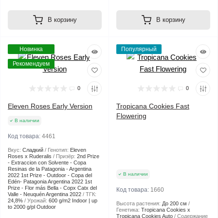
В корзину
В корзину
Новинка
Популярный
Рекомендуем
0
0
Eleven Roses Early Version
Tropicana Cookies Fast
Flowering
В наличии
Код товара:
4461
Вкус:
Сладкий
Генотип:
Eleven
Roses x Ruderalis
Призёр:
2nd Prize
- Extraccion con Solvente - Copa
Resinas de la Patagonia - Argentina
В наличии
2022 1st Prize - Outdoor - Copa del
Edén- Patagonia Argentina 2022 1st
Prize - Flor más Bella - Copx Catx del
Код товара:
1660
Valle - Neuquén Argentina 2022
ТГК:
24,8%
Урожай:
600 g/m2 Indoor | up
Высота растения:
До 200 см
to 2000 g/pl Outdoor
Генетика:
Tropicana Cookies x
Tropicana Cookies Auto
Содержание