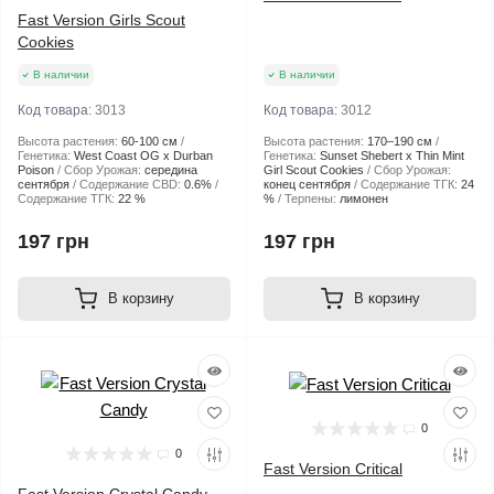
Fast Version Girls Scout
Cookies
В наличии
В наличии
Код товара:
3013
Код товара:
3012
Высота растения:
60-100 см
Высота растения:
170–190 см
Генетика:
West Coast OG x Durban
Генетика:
Sunset Shebert x Thin Mint
Poison
Сбор Урожая:
середина
Girl Scout Cookies
Сбор Урожая:
сентября
Содержание CBD:
0.6%
конец сентября
Содержание ТГК:
24
Содержание ТГК:
22 %
%
Терпены:
лимонен
197 грн
197 грн
В корзину
В корзину
0
0
Fast Version Critical