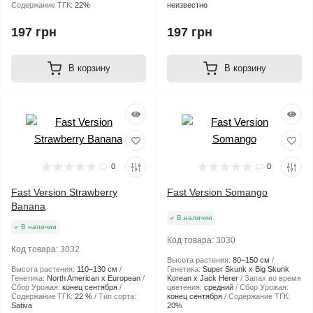
Содержание ТГК:
22%
неизвестно
197 грн
197 грн
В корзину
В корзину
0
0
Fast Version Strawberry
Fast Version Somango
Banana
В наличии
В наличии
Код товара:
3030
Код товара:
3032
Высота растения:
80–150 см
Высота растения:
110–130 см
Генетика:
Super Skunk x Big Skunk
Генетика:
North American x European
Korean x Jack Herer
Запах во время
Сбор Урожая:
конец сентября
цветения:
средний
Сбор Урожая:
Содержание ТГК:
22 %
Тип сорта:
конец сентября
Содержание ТГК:
Sativa
20%