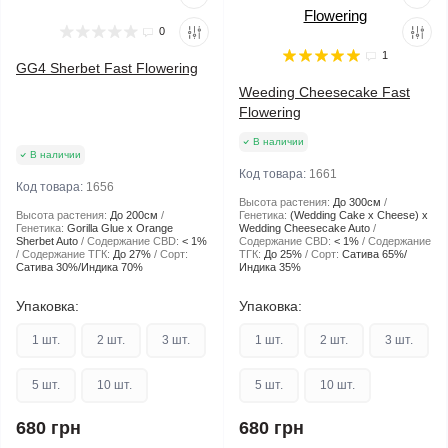
0
1
GG4 Sherbet Fast Flowering
Weeding Cheesecake Fast
Flowering
В наличии
В наличии
Код товара:
1661
Код товара:
1656
Высота растения:
До 300см
Высота растения:
До 200см
Генетика:
(Wedding Cake x Cheese) x
Генетика:
Gorilla Glue x Orange
Wedding Cheesecake Auto
Sherbet Auto
Содержание CBD:
< 1%
Содержание CBD:
< 1%
Содержание
Содержание ТГК:
До 27%
Сорт:
ТГК:
До 25%
Сорт:
Сатива 65%/
Сатива 30%/Индика 70%
Индика 35%
Упаковка:
Упаковка:
1 шт.
2 шт.
3 шт.
1 шт.
2 шт.
3 шт.
5 шт.
10 шт.
5 шт.
10 шт.
680 грн
680 грн