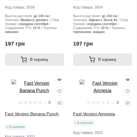
Код товара:
3006
Код товара:
3004
Высота растения:
до 140 см
Высота растения:
до 150 см
Генетика:
Blueberry genetics
Сбор
Генетика:
Afghani x Skunk #1
Сбор
Урожая:
середина сентября
Урожая:
середина сентября
Содержание ТГК:
19 %
Терпены:
Содержание ТГК:
20 %
Терпены:
лимонен
терпинолен, мирцен
197 грн
197 грн
В корзину
В корзину
0
0
Fast Version Banana Punch
Fast Version Amnesia
В наличии
В наличии
Код товара:
3002
Код товара:
3003