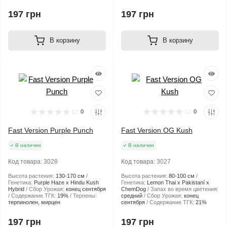
197 грн
197 грн
В корзину
В корзину
0
0
Fast Version Purple Punch
Fast Version OG Kush
В наличии
В наличии
Код товара:
3028
Код товара:
3027
Высота растения:
130-170 см
Высота растения:
80-100 см
Генетика:
Purple Haze x Hindu Kush
Генетика:
Lemon Thai x Pakistaní x
Hybrid
Сбор Урожая:
конец сентября
ChemDog
Запах во время цветения:
Содержание ТГК:
19%
Терпены:
средний
Сбор Урожая:
конец
терпинолен, мирцен
сентября
Содержание ТГК:
21%
197 грн
197 грн