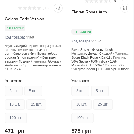
0
0
Eleven Roses Auto
Golosa Early Version
В наличии
В наличии
Код товара:
4460
Код товара:
4462
Вкус:
Сладкий
Время сбора урожая
в открытом грунте:
в начале
Вкус:
Земля, Фрукты, Kush,
сентябряе сентября. Время сбора
Металлик, Дождь, Сладкий
Генетика:
урожая (в помещении) - Быстрая
Sugar Black Rose x Bay11
Генотип:
версия - 45 дней
Генетика:
Golosa x
30% Sativa - 60% Indica - 10%
Ruderalis
Сорт:
феминизированные
Ruderalis
ТГК:
22%
Урожай:
500-
ТГК:
26%
550 g/m2 Indoor | 150-200 g/pl Outdoor
Упаковка:
Упаковка:
3 шт.
5 шт.
3 шт.
5 шт.
10 шт.
25 шт.
10 шт.
25 шт.
100 шт.
100 шт.
471 грн
575 грн