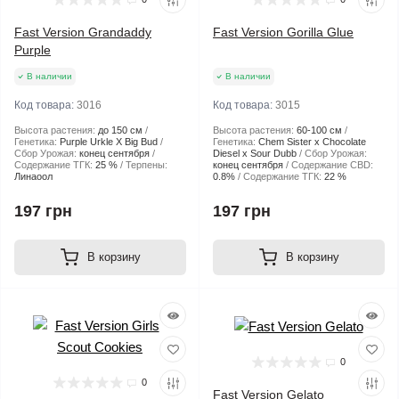
Fast Version Grandaddy
Fast Version Gorilla Glue
Purple
В наличии
В наличии
Код товара:
3016
Код товара:
3015
Высота растения:
до 150 см
Высота растения:
60-100 см
Генетика:
Purple Urkle X Big Bud
Генетика:
Chem Sister x Chocolate
Сбор Урожая:
конец сентября
Diesel x Sour Dubb
Сбор Урожая:
Содержание ТГК:
25 %
Терпены:
конец сентября
Содержание CBD:
Линаоол
0.8%
Содержание ТГК:
22 %
197 грн
197 грн
В корзину
В корзину
0
0
Fast Version Gelato