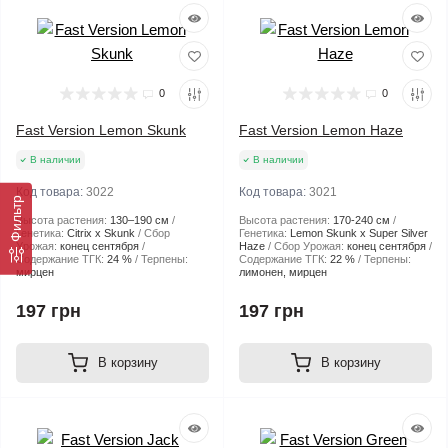
0
0
Fast Version Lemon Skunk
Fast Version Lemon Haze
В наличии
В наличии
Код товара:
3022
Код товара:
3021
Фильтр
Высота растения:
130–190 см
Высота растения:
170-240 см
Генетика:
Citrix x Skunk
Сбор
Генетика:
Lemon Skunk x Super Silver
Урожая:
конец сентября
Haze
Сбор Урожая:
конец сентября
Содержание ТГК:
24 %
Терпены:
Содержание ТГК:
22 %
Терпены:
мирцен
лимонен, мирцен
197 грн
197 грн
В корзину
В корзину