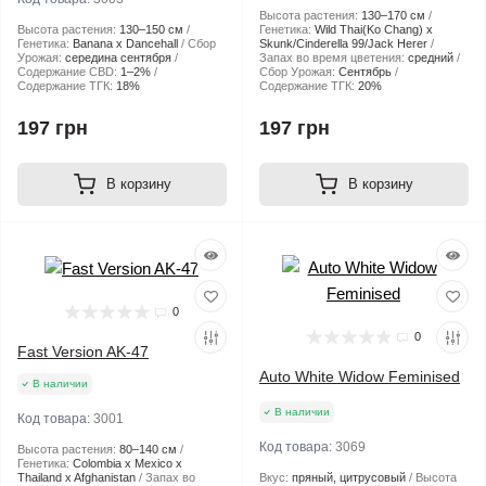
Высота растения:
130–170 см
Высота растения:
130–150 см
Генетика:
Wild Thai(Ko Chang) x
Генетика:
Banana x Dancehall
Сбор
Skunk/Cinderella 99/Jack Herer
Урожая:
середина сентября
Запах во время цветения:
средний
Содержание CBD:
1–2%
Сбор Урожая:
Сентябрь
Содержание ТГК:
18%
Содержание ТГК:
20%
197 грн
197 грн
В корзину
В корзину
0
0
Fast Version AK-47
Auto White Widow Feminised
В наличии
В наличии
Код товара:
3001
Код товара:
3069
Высота растения:
80–140 см
Генетика:
Colombia x Mexico x
Thailand x Afghanistan
Запах во
Вкус:
пряный, цитрусовый
Высота