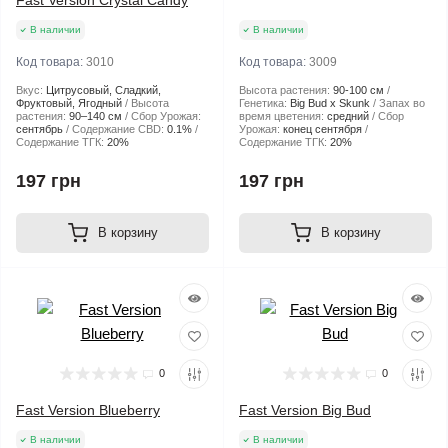
Fast Version Crystal Candy
В наличии
В наличии
Код товара:
3010
Код товара:
3009
Вкус:
Цитрусовый, Сладкий,
Высота растения:
90-100 см
Фруктовый, Ягодный
Высота
Генетика:
Big Bud x Skunk
Запах во
растения:
90–140 см
Сбор Урожая:
время цветения:
средний
Сбор
сентябрь
Содержание CBD:
0.1%
Урожая:
конец сентября
Содержание ТГК:
20%
Содержание ТГК:
20%
197 грн
197 грн
В корзину
В корзину
0
0
Fast Version Blueberry
Fast Version Big Bud
В наличии
В наличии