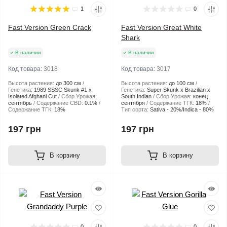
1
0
Fast Version Green Crack
Fast Version Great White
Shark
В наличии
В наличии
Код товара:
3018
Код товара:
3017
Высота растения:
до 300 см
Высота растения:
до 100 см
Генетика:
1989 SSSC Skunk #1 x
Генетика:
Super Skunk x Brazilian x
Isolated Afghani Cut
Сбор Урожая:
South Indian
Сбор Урожая:
конец
сентябрь
Содержание CBD:
0.1%
сентября
Содержание ТГК:
18%
Содержание ТГК:
18%
Тип сорта:
Sativa - 20%/Indica - 80%
197 грн
197 грн
В корзину
В корзину
0
0