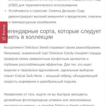
(CBD) для терапевтического использования.
Устойчивость к стрессам: Семена Делишес Сидс
демонстрируют высокий иммунитет к вредителям, плесени
и температурным колебаниям.
Фильтр
Легендарные сорта, которые следует
иметь в коллекции
Ассортимент Delicious Seeds поражает своим разнообразием.
Например, знаменитый сорт Delicious Candy покоряет сердца
гроверов своим невероятным конфетным ароматом и
глубоким расслабляющим эффектом. Для тех, кто ищет
энергию и творческое вдохновение, идеальным выбором
станет Critical Jack Herer – мощный гибрид, объединяющий
скорость созревания и церебральный подъем.
Независимо от того, ищете ли вы быстрые автоцветы,
урожайные фотопериодные штаммы или эксклюзивные
регулярные семена – в линейке Delicious Seeds найдется