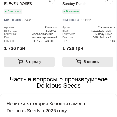
ELEVEN ROSES
​Sunday Punch
В наличии
В наличии
Код товара:
223344
Код товара:
334444
Аромат:
Сильный
Аромат:
Очень высок
Высота
Высокая
Вкус:
Карамель, Земля,
растения:
Генетика:
Appalachian Kush x
Генетика:
Спелые фрукты,
Sunday Driver x
Пол:
феминизированный
Sugar Black Rose
Генотип:
60% Sativa - 40%
Сладкий лайм
Trophy Wife
Призёр:
1st Prize - Outdoor -
ТГК:
Indica
24%
Copa del Edén-
1 726 грн
1 726 грн
Patagonia Argentina
2022
(@Rodrigotello1987 &
@Macaa_cardenas)
1st Prize - Flor mas
В корзину
В корзину
Bella - Copx Catx del
Valle - Neuquén
Argentina 2022
(@Macaa_cardenas)
Частые вопросы о производителе
Delicious Seeds
Новинки категории Конопли семена
Delicious Seeds в 2026 году