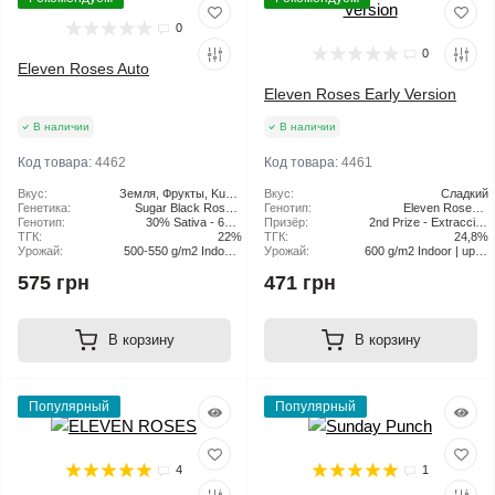
0
0
Eleven Roses Auto
Eleven Roses Early Version
В наличии
В наличии
Код товара:
4462
Код товара:
4461
Вкус:
Земля, Фрукты, Kush,
Вкус:
Сладкий
Генетика:
Sugar Black Rose x
Металлик, Дождь,
Генотип:
Eleven Roses x
Генотип:
30% Sativa - 60%
Сладкий
Bay11
Призёр:
2nd Prize - Extraccion
Ruderalis
ТГК:
Indica - 10% Ruderalis
22%
ТГК:
con Solvente - Copa
24,8%
Урожай:
500-550 g/m2 Indoor |
Урожай:
600 g/m2 Indoor | up to
Resinas de la
150-200 g/pl Outdoor
Patagonia - Argentina
2000 g/pl Outdoor
575 грн
471 грн
2022 1st Prize -
Outdoor - Copa del
Edén- Patagonia
Argentina 2022 1st
Prize - Flor más Bella -
В корзину
В корзину
Copx Catx del Valle -
Neuquén Argentina
2022
Популярный
Популярный
4
1