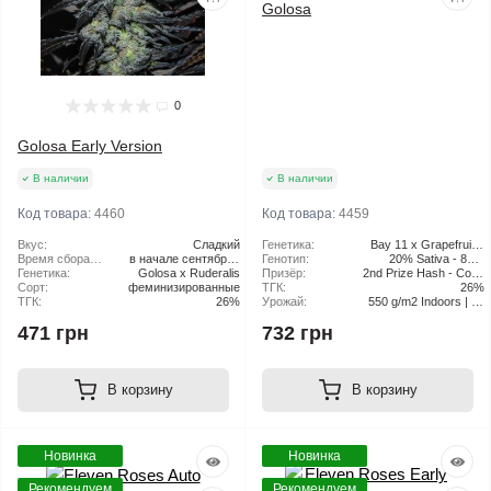
Golosa
0
Golosa Early Version
В наличии
В наличии
Код товара:
4460
Код товара:
4459
Вкус:
Сладкий
Генетика:
Bay 11 x Grapefruit x
Время сбора
в начале сентябряе
Генотип:
20% Sativa - 80%
Blueberry
урожая в
Генетика:
Golosa x Ruderalis
сентября. Время
Призёр:
2nd Prize Hash - Copa
Indica
открытом
Сорт:
феминизированные
сбора урожая (в
ТГК:
Resinas de la
26%
грунте:
ТГК:
помещении) -
26%
Урожай:
550 g/m2 Indoors | up
Patagonia - Argentina
Быстрая версия - 45
to 1500 g/pl Outdoors
2024 1st Indoor -
471 грн
732 грн
дней
Rosario Cannabis Cup
- Argentina 2022 2º
Premio Autocultivo
Interior - La.Feria De
La Costa - Uruguay
В корзину
В корзину
2020
Новинка
Новинка
Рекомендуем
Рекомендуем