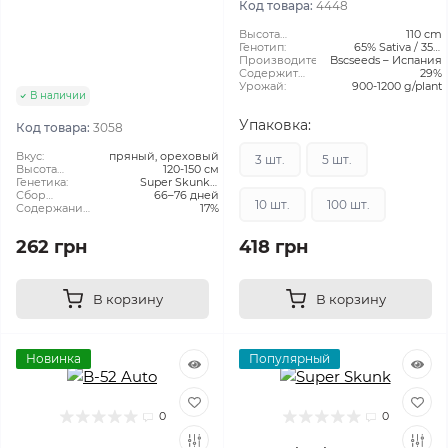
Код товара:
4448
Высота
110 cm
растения:
Генотип:
65% Sativa / 35%
Производитель:
Bscseeds – Испания
Indica
Содержит
29%
THC:
Урожай:
900-1200 g/plant
В наличии
Упаковка:
Код товара:
3058
Вкус:
пряный, ореховый
3 шт.
5 шт.
Высота
120-150 см
растения:
Генетика:
Super Skunk x
Сбор
66–76 дней
Ruderalis
10 шт.
100 шт.
Урожая:
Содержание
17%
ТГК:
262 грн
418 грн
В корзину
В корзину
Новинка
Популярный
0
0