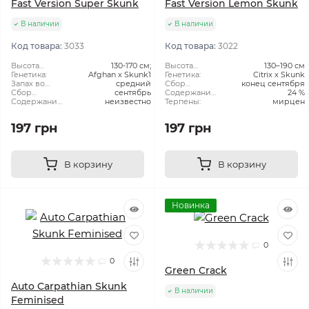
Fast Version Super Skunk
Fast Version Lemon Skunk
В наличии
В наличии
Код товара:
3033
Код товара:
3022
Высота
130-170 см;
Высота
130–190 см
растения:
Генетика:
Afghan x Skunk1
растения:
Генетика:
Citrix x Skunk
Запах во
средний
Сбор
конец сентября
время
Сбор
сентябрь
Урожая:
Содержание
24 %
цветения:
Урожая:
Содержание
неизвестно
ТГК:
Терпены:
мирцен
ТГК:
197 грн
197 грн
В корзину
В корзину
Новинка
0
0
Green Crack
Auto Carpathian Skunk
В наличии
Feminised