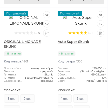
Популярный
Популярный
0
1
ORIGINAL LIMONADE
Auto Super Skunk
SKUNK
В наличии
В наличии
Код товара:
1861
Код товара:
1356
Время сбора
конец сентября
Высота
120–150 см
урожая в
Высота
средний
растения:
Генетика:
(Skunk #1 x Afghani
открытом
растения:
Генетика:
Skunk
Сбор
Hash) x Ruderalis
65–75 дней
грунте:
Генотип:
Sativa(60%)/Indica(40%)
Урожая:
Содержание
17%
Содержание
средний
ТГК:
Сорт:
Indica/Ruderalis
CBD:
Упаковка:
Упаковка:
3 шт.
5 шт.
1 шт.
3 шт.