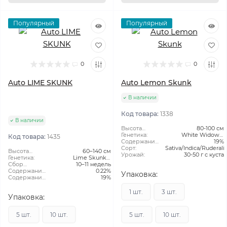
Популярный
Популярный
0
0
Auto LIME SKUNK
Auto Lemon Skunk
В наличии
Код товара:
1338
В наличии
Высота
80-100 см
растения:
Генетика:
White Widow x
Код товара:
1435
Содержание
Super Skunk
19%
ТГК:
Сорт:
Sativa/Indica/Ruderali
Высота
60–140 см
Урожай:
30-50 г с куста
растения:
Генетика:
Lime Skunk x
Сбор
10–11 недель
Ruderalis
Урожая:
Содержание
0.22%
Упаковка:
CBD:
Содержание
19%
ТГК:
1 шт.
3 шт.
Упаковка:
5 шт.
10 шт.
5 шт.
10 шт.