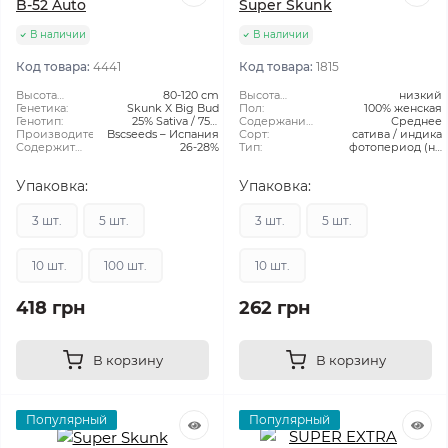
B-52 Auto
Super Skunk
В наличии
В наличии
Код товара:
4441
Код товара:
1815
Высота
80-120 cm
Высота
низкий
растения:
Генетика:
Skunk X Big Bud
растения:
Пол:
100% женская
Генотип:
25% Sativa / 75%
Содержание
Среднее
Производитель:
Bscseeds – Испания
Indica
ТГК:
Сорт:
сатива / индика
Содержит
26-28%
Тип:
фотопериод (не
THC:
автоцвет)
Упаковка:
Упаковка:
3 шт.
5 шт.
3 шт.
5 шт.
10 шт.
100 шт.
10 шт.
418 грн
262 грн
В корзину
В корзину
Популярный
Популярный