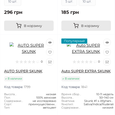
10 шт.
5 шт.
10 шт.
296 грн
185 грн
В корзину
В корзину
Популярный
0
0
AUTO SUPER SKUNK
Auto SUPER EXTRA SKUNK
В наличии
В наличии
Код товара:
1799
Код товара:
1841
Высота
низкая
Время сбора
10-11 недель
растения:
Пол:
100% женская
урожая в
Высота
50–140 см
Содержание
не исследовано
открытом
растения:
Генетика:
Skunk #1 x Afghani x
ТГК:
Сорт:
преимущественно
грунте:
Генотип:
Sativa/Indica/Ruderali
Ruderalis
Тип:
автоцвет
Indica
Содержание
низкий
CBD: