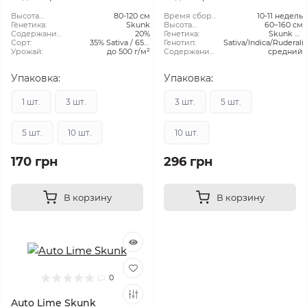
Высота
80-120 см
Время сбора
10-11 недель
растения:
Генетика:
Skunk
урожая в
Высота
60–160 см
Содержание
20%
открытом
растения:
Генетика:
Skunk #1
ТГК:
Сорт:
35% Sativa / 65%
грунте:
Генотип:
Sativa/Indica/Ruderali
(оригинальный
Урожай:
до 500 г/м²
Indica
Содержание
фенотип Limonade)
средний
CBD:
x Ruderalis
Упаковка:
Упаковка:
1 шт.
3 шт.
3 шт.
5 шт.
5 шт.
10 шт.
10 шт.
170 грн
296 грн
В корзину
В корзину
0
Auto Lime Skunk