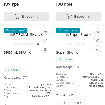
197 грн
170 грн
В корзину
В корзину
Популярный
Популярный
0
0
SPECIAL SKUNK
Super Skunk
В наличии
Код товара:
1401
В наличии
Высота
130–170 см
растения:
Генетика:
Afghan x Skunk1
Код товара:
1517
Сбор
сентябрь
Урожая:
Содержание
неизвестно
Высота
средняя
ТГК:
Сорт:
Indica/Sativa
растения:
Генетика:
Skunk #1 x Afghan
Сбор
конец сентября
Урожая:
Содержание
22%
Упаковка:
ТГК:
Сорт:
20% Sativa/80%
Indica
1 шт.
3 шт.