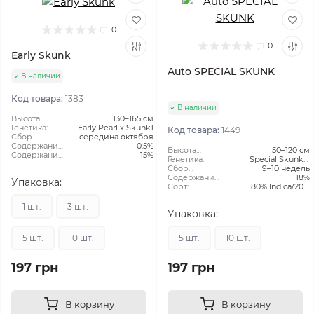
0
0
Early Skunk
Auto SPECIAL SKUNK
В наличии
Код товара:
1383
В наличии
Высота
130–165 см
растения:
Генетика:
Early Pearl x Skunk1
Код товара:
1449
Сбор
середина октября
Урожая:
Содержание
0.5%
Высота
50–120 см
CBD:
Содержание
15%
растения:
Генетика:
Special Skunk x
ТГК:
Сбор
9–10 недель
Ruderalis
Урожая:
Содержание
18%
Упаковка:
ТГК:
Сорт:
80% Indica/20%
Ruderalis
1 шт.
3 шт.
Упаковка:
5 шт.
10 шт.
5 шт.
10 шт.
197 грн
197 грн
В корзину
В корзину