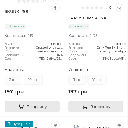
0
0
SKUNK #99
EARLY TOP SKUNK
В наличии
В наличии
Код товара:
1513
Код товара:
1478
Высота
низкая
Высота
высокая
растения:
Генетика:
Crossed with two
растения:
Генетика:
Early Pearl x Skunk
Сбор
конец сентября
Skunk pheno
Сбор
конец сентября
#1
Урожая:
Содержание
16%
Урожая:
Содержание
19%
ТГК:
Сорт:
75% Sativa/25%
ТГК:
Сорт:
35% Sativa/65%
Indica
Indica
Упаковка:
Упаковка:
5 шт.
10 шт.
5 шт.
10 шт.
197 грн
197 грн
В корзину
В корзину
Популярный