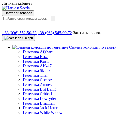
Личный кабинет
Каталог товаров
+38 (096) 552-50-32
+38 (063) 545-00-72
Заказать звонок
0
0 грн
Семена конопли по генет
Генетика Afghani
Генетика Haze
Генетика Kush
Генетика AK-47
Генетика Skunk
Генетика Thai
Генетика Cheese
Генетика Amnesia
Генетика Big Bang
Генетика Critical
Генетика Lowryder
Генетика Brazilian
Генетика Jack Herer
Генетика White Widow