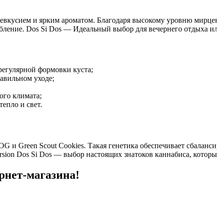
евкусием и ярким ароматом. Благодаря высокому уровню мирцен
абление. Dos Si Dos — Идеальный выбор для вечернего отдыха и
регулярной формовки куста;
равильном уходе;
ого климата;
епло и свет.
 OG и Green Scout Cookies. Такая генетика обеспечивает сбалан
sion Dos Si Dos — выбор настоящих знатоков каннабиса, которые
ернет-магазина!