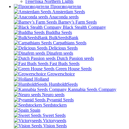
Генетика Northern Lights
Производители
Amsterdam Seeds
Anaconda seeds
Barney’s Farm Seeds
Black Stealth Company
Buddha Seeds
BulkSeedsBank
Carpathians Seeds
Delicious Seeds
Dinafem seeds
Dutch Passion seeds
Fast Buds Seeds
Green House Seeds
Growerschoice
Holland
HumboldtSeeds
Kannabia Seeds Company
Neuro seeds
Pyramid Seeds
Seedstockers
Spain
Sweet Seeds
Victoryseeds
Vision Seeds