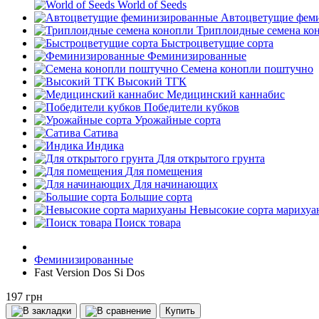
World of Seeds
Автоцветущие фем
Триплоидные семена ко
Быстроцветущие сорта
Феминизированные
Семена конопли поштучно
Высокий ТГК
Медицинский каннабис
Победители кубков
Урожайные сорта
Сатива
Индика
Для открытого грунта
Для помещения
Для начинающих
Большие сорта
Невысокие сорта мариху
Поиск товара
Феминизированные
Fast Version Dos Si Dos
197 грн
Купить