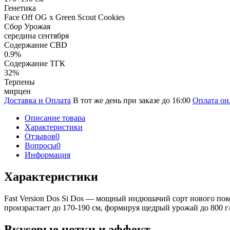
Генетика
Face Off OG x Green Scout Cookies
Сбор Урожая
середина сентября
Содержание CBD
0.9%
Содержание ТГК
32%
Терпены
мирцен
Доставка и Оплата
В тот же день при заказе до 16:00
Оплата он
Описание товара
Характеристики
Отзывов
0
Вопросы
0
Информация
Характеристики
Fast Version Dos Si Dos — мощный индюшачий сорт нового пок
произрастает до 170-190 см, формируя щедрый урожай до 800 г
Вкусовые нотки и эффект