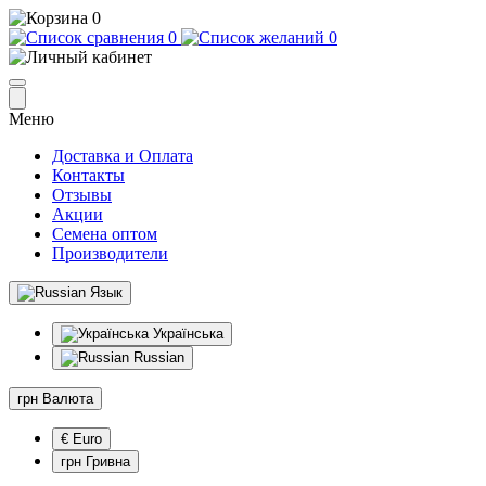
0
0
0
Меню
Доставка и Оплата
Контакты
Отзывы
Акции
Семена оптом
Производители
Язык
Українська
Russian
грн
Валюта
€ Euro
грн Гривна