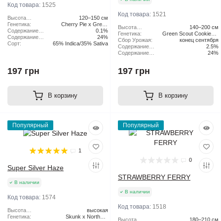
Код товара:
1525
Код товара:
1521
Высота
120–150 см
растения:
Генетика:
Cherry Pie x Green
Высота
140–200 см
Содержание
Scout Cookies
0.1%
растения:
Генетика:
Green Scout Cookies x
CBD:
Содержание
24%
Сбор Урожая:
конец сентября
Tangie
ТГК:
Сорт:
65% Indica/35% Sativa
Содержание
2.5%
CBD:
Содержание
24%
ТГК:
197 грн
197 грн
В корзину
В корзину
Популярный
Популярный
1
0
Super Silver Haze
STRAWBERRY FERRY
В наличии
В наличии
Код товара:
1574
Код товара:
1518
Высота
высокая
растения:
Генетика:
Skunk x Northern
Высота
180–210 см