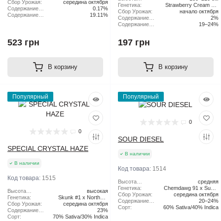
Сбор Урожая:
середина октября
Lights x Haze
растения:
Генетика:
Strawberry Cream Pie
Содержание
0.17%
Сбор Урожая:
начало октября
x Original Haze
CBD:
Содержание
19.11%
Содержание
2%
ТГК:
CBD:
Содержание
19–24%
ТГК:
523 грн
197 грн
В корзину
В корзину
Популярный
Популярный
0
0
SOUR DIESEL
SPECIAL CRYSTAL HAZE
В наличии
В наличии
Код товара:
1514
Код товара:
1515
Высота
средняя
растения:
Генетика:
Chemdawg 91 x Super
Высота
высокая
Сбор Урожая:
середина октября
Skunk
растения:
Генетика:
Skunk #1 x Northern
Содержание
20–24%
Сбор Урожая:
середина октября
Lights x Haze
ТГК:
Сорт:
60% Sativa/40% Indica
Содержание
23%
ТГК:
Сорт:
70% Sativa/30% Indica