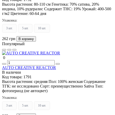
Высота растения:
80-110 см
Генетика:
70% сатива, 20%
индика, 10% рудералис
Содержит THC:
19%
Урожай:
400-500
г/м2
Цветение:
60-64 дня
Упаковка:
3 шт.
5 шт.
10 шт.
262 грн
В корзину
Популярный
0
AUTO CREATIVE REACTOR
В наличии
Код товара:
1791
Высота растения:
средняя
Пол:
100% женская
Содержание
ТГК:
не исследовано
Сорт:
преимущественно Sativa
Тип:
фотопериод (не автоцвет)
Упаковка:
3 шт.
5 шт.
10 шт.