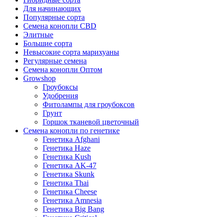
Для начинающих
Популярные сорта
Семена конопли CBD
Элитные
Большие сорта
Невысокие сорта марихуаны
Регулярные семена
Семена конопли Оптом
Growshop
Гроубоксы
Удобрения
Фитолампы для гроубоксов
Грунт
Горшок тканевой цветочный
Семена конопли по генетике
Генетика Afghani
Генетика Haze
Генетика Kush
Генетика AK-47
Генетика Skunk
Генетика Thai
Генетика Cheese
Генетика Amnesia
Генетика Big Bang