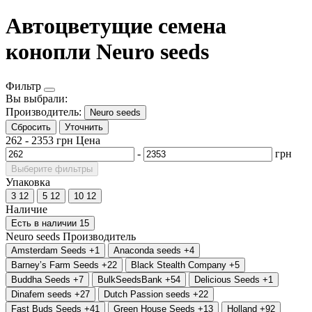
Автоцветущие семена
конопли Neuro seeds
Фильтр
Вы выбрали:
Производитель:
Neuro seeds
Сбросить
Уточнить
262
-
2353
грн
Цена
-
грн
Выберите фильтры
Упаковка
3
12
5
12
10
12
Наличие
Есть в наличии
15
Neuro seeds
Производитель
Amsterdam Seeds
+1
Anaconda seeds
+4
Barney’s Farm Seeds
+22
Black Stealth Company
+5
Buddha Seeds
+7
BulkSeedsBank
+54
Delicious Seeds
+1
Dinafem seeds
+27
Dutch Passion seeds
+22
Fast Buds Seeds
+41
Green House Seeds
+13
Holland
+92