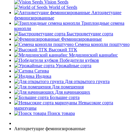
Vision Seeds
World of Seeds
Автоцветущие
феминизированные
Триплоидные семена
конопли
Быстроцветущие сорта
Феминизированные
Семена конопли поштучно
Высокий ТГК
Медицинский каннабис
Победители кубков
Урожайные сорта
Сатива
Индика
Для открытого грунта
Для помещения
Для начинающих
Большие сорта
Невысокие сорта
марихуаны
Поиск товара
Автоцветущие феминизированные