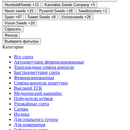
HumboldtSeeds
+11
Kannabia Seeds Company
+5
Neuro seeds
+15
Pyramid Seeds
+18
Seedstockers
+1
Spain
+87
Sweet Seeds
+8
Victoryseeds
+26
Vision Seeds
+10
Сбросить
Фильтр
Выберите фильтры
Категории
Все сорта
Автоцветущие феминизированные
Триплоидные семена конопли
Быстроцветущие сорта
Феминизированные
Семена конопли поштучно
Высокий ТГК
Медицинский каннабис
Победители кубков
Урожайные сорта
Сатива
Индика
Для открытого грунта
Для помещения
Гибридные сорта