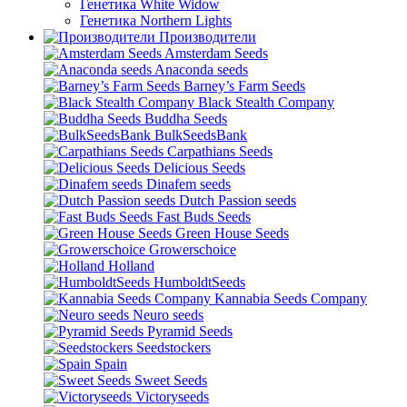
Генетика White Widow
Генетика Northern Lights
Производители
Amsterdam Seeds
Anaconda seeds
Barney’s Farm Seeds
Black Stealth Company
Buddha Seeds
BulkSeedsBank
Carpathians Seeds
Delicious Seeds
Dinafem seeds
Dutch Passion seeds
Fast Buds Seeds
Green House Seeds
Growerschoice
Holland
HumboldtSeeds
Kannabia Seeds Company
Neuro seeds
Pyramid Seeds
Seedstockers
Spain
Sweet Seeds
Victoryseeds