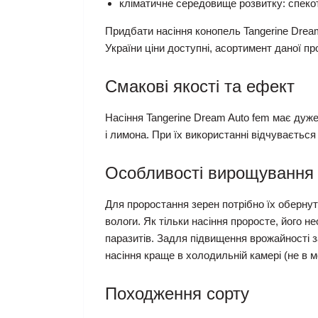
кліматичне середовище розвитку: спекот
Придбати насіння конопель Tangerine Dream
України ціни доступні, асортимент даної пр
Смакові якості та ефект
Насіння Tangerine Dream Auto fem має дуж
і лимона. При їх використанні відчуваєтьс
Особливості вирощування
Для проростання зерен потрібно їх обернут
вологи. Як тільки насіння проросте, його н
паразитів. Задля підвищення врожайності з
насіння краще в холодильній камері (не в м
Походження сорту