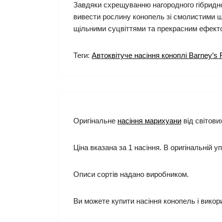
Завдяки схрещуванню нагородного гібридног
вивести рослину конопель зі смолистими ши
щільними суцвіттями та прекрасним ефекто
Теги:
Автоквітуче насіння коноплі Barney’s
Оригінальне
насіння марихуани
від світови
Ціна вказана за 1 насіння. В оригінальній уп
Описи сортів надано виробником.
Ви можете купити насіння конопель і викор