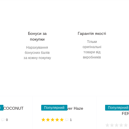
Бонуси за
Гарантія якості
покупки
Тільки
оригінальні
Нарахування
товари від
бонусних балів
виробників
за кожну покупку
й
Популярний
Популярний
0
1