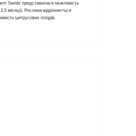
 Farm Seeds представилася можливість
,5 місяці). Рослина відрізняється
авість цитрусових плодів.