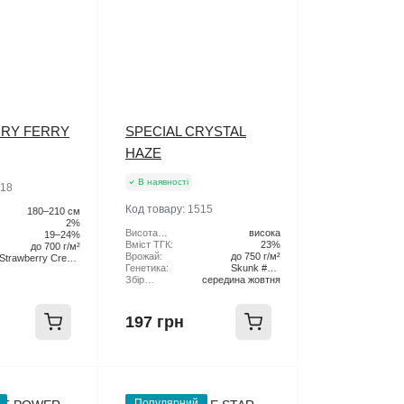
RY FERRY
SPECIAL CRYSTAL
HAZE
В наявності
18
Код товару:
1515
180–210 см
2%
Висота
висока
19–24%
рослини:
Вміст ТГК:
23%
до 700 г/м²
Врожай:
до 750 г/м²
Strawberry Cream
Генетика:
Skunk #1 x
Pie x Original Haze
Збір
середина жовтня
Northern Lights x
Урожаю:
Haze
197 грн
Популярний