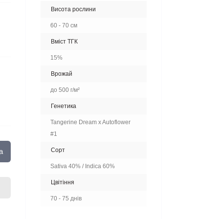
Висота рослини
60 - 70 см
Вміст ТГК
15%
Врожай
до 500 г/м²
Генетика
Tangerine Dream x Autoflower
#1
Сорт
а
Sativa 40% / Indica 60%
Цвітіння
70 - 75 днів