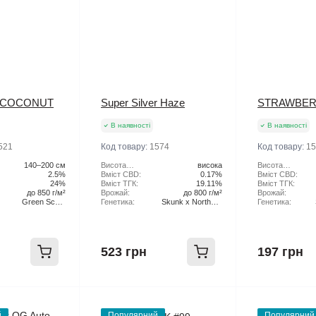
 COCONUT
Super Silver Haze
STRAWBER
В наявності
В наявності
521
Код товару:
1574
Код товару:
15
140–200 см
Висота
висока
Висота
2.5%
рослини:
Вміст CBD:
0.17%
рослини:
Вміст CBD:
24%
Вміст ТГК:
19.11%
Вміст ТГК:
до 850 г/м²
Врожай:
до 800 г/м²
Врожай:
Green Scout
Генетика:
Skunk x Northern
Генетика:
Cookies x Tangie
Lights x Haze
523 грн
197 грн
й
Популярний
Популярний