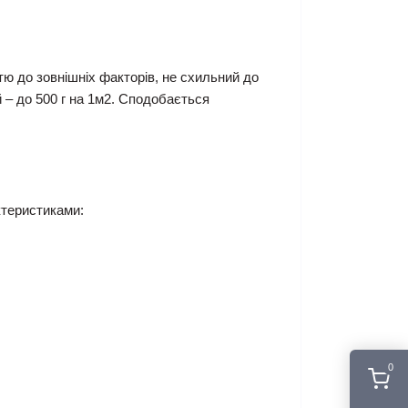
тю до зовнішніх факторів, не схильний до
й – до 500 г на 1м2. Сподобається
ктеристиками:
0