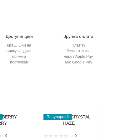
Доступні ціни
Зручна оплата
Кращі ціни на
Платіть
ринку завдяки
безконтактно
прямим
через Apple Pay
поставкам
або Google Pay
Популярний
0
0