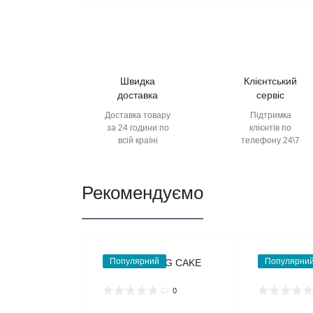
Швидка
Клієнтський
доставка
сервіс
Доставка товару
Підтримка
за 24 години по
клієнтів по
всій країні
телефону 24\7
Рекомендуємо
Популярний
Популярни
0