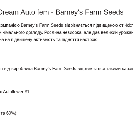
 Dream Auto fem - Barney's Farm Seeds
омпанією Barney's Farm Seeds відрізняється підвищеною стійкіс
 мінімального догляду. Рослина невисока, але дає великий урожа
а на підвищену активність та підняття настрою.
m від виробника Barney's Farm Seeds відрізняється такими хара
 Autoflower #1;
 та 60%);