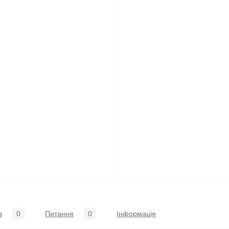
в
0
Питання
0
Iнформація