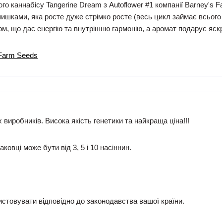
о каннабісу Tangerine Dream з Autoflower #1 компанії Barney's
шками, яка росте дуже стрімко росте (весь цикл займає всього 2
м, що дає енергію та внутрішню гармонію, а аромат подарує яскр
 Farm Seeds
х виробників. Висока якість генетики та найкраща ціна!!!
аковці може бути від 3, 5 і 10 насіннин.
истовувати відповідно до законодавства вашої країни.