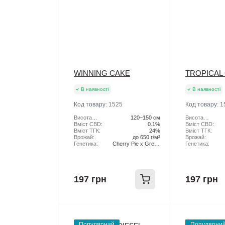
WINNING CAKE
TROPICAL
В наявності
В наявності
Код товару:
1525
Код товару:
1
Висота
120–150 см
Висота
рослини:
Вміст CBD:
0.1%
рослини:
Вміст CBD:
Вміст ТГК:
24%
Вміст ТГК:
Врожай:
до 650 г/м²
Врожай:
Генетика:
Cherry Pie x Green
Генетика:
Scout Cookies
197 грн
197 грн
Популярний
Популярни