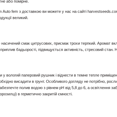
не або помірне.
 Auto fem з доставкою ви можете у нас на сайті harvestseeds.com
одукції великий.
е насичений смак цитрусових, присмак трохи терпкий. Аромат в
я приплив бадьорості, підвищується активність, стресовий стан.
и у вологий паперовий рушник і віднести в темне тепле приміще
еобхідно висадити в грунт. Особливого догляду не потрібно, росл
абезпечте полив водою з рівнем рН від 5,8 до 6, а освітлення за
орозилці) в герметично закритій ємності.