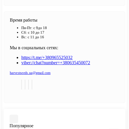
Время работы
Пн-Пт: с 9до 18
Сб: с 10 до 17
Вс: с 11 до 16
Мы в социальных сетях:
https://t.me/+380965525032
viber://chat?number=+380635450072
harvestseeds.ua@gmail.com
Популярное