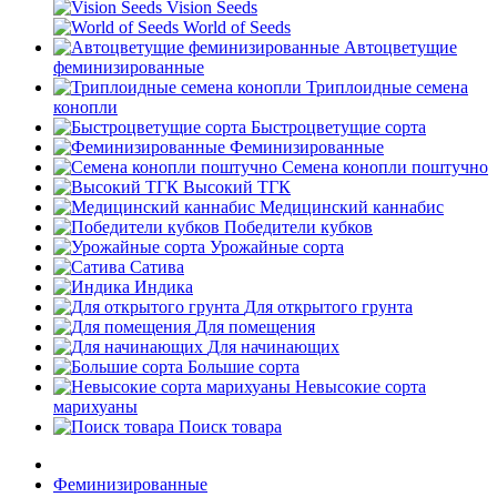
Vision Seeds
World of Seeds
Автоцветущие
феминизированные
Триплоидные семена
конопли
Быстроцветущие сорта
Феминизированные
Семена конопли поштучно
Высокий ТГК
Медицинский каннабис
Победители кубков
Урожайные сорта
Сатива
Индика
Для открытого грунта
Для помещения
Для начинающих
Большие сорта
Невысокие сорта
марихуаны
Поиск товара
Феминизированные