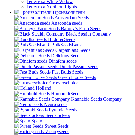
Генетика White Widow
Генетика Northern Lights
Производители
Amsterdam Seeds
Anaconda seeds
Barney’s Farm Seeds
Black Stealth Company
Buddha Seeds
BulkSeedsBank
Carpathians Seeds
Delicious Seeds
Dinafem seeds
Dutch Passion seeds
Fast Buds Seeds
Green House Seeds
Growerschoice
Holland
HumboldtSeeds
Kannabia Seeds Company
Neuro seeds
Pyramid Seeds
Seedstockers
Spain
Sweet Seeds
Victoryseeds