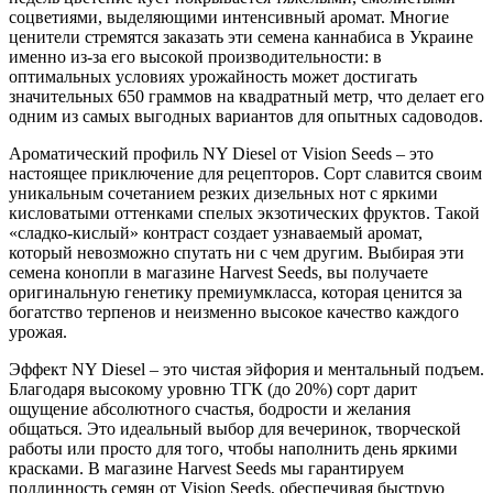
соцветиями, выделяющими интенсивный аромат. Многие
ценители стремятся заказать эти семена каннабиса в Украине
именно из-за его высокой производительности: в
оптимальных условиях урожайность может достигать
значительных 650 граммов на квадратный метр, что делает его
одним из самых выгодных вариантов для опытных садоводов.
Ароматический профиль NY Diesel от Vision Seeds – это
настоящее приключение для рецепторов. Сорт славится своим
уникальным сочетанием резких дизельных нот с яркими
кисловатыми оттенками спелых экзотических фруктов. Такой
«сладко-кислый» контраст создает узнаваемый аромат,
который невозможно спутать ни с чем другим. Выбирая эти
семена конопли в магазине Harvest Seeds, вы получаете
оригинальную генетику премиумкласса, которая ценится за
богатство терпенов и неизменно высокое качество каждого
урожая.
Эффект NY Diesel – это чистая эйфория и ментальный подъем.
Благодаря высокому уровню ТГК (до 20%) сорт дарит
ощущение абсолютного счастья, бодрости и желания
общаться. Это идеальный выбор для вечеринок, творческой
работы или просто для того, чтобы наполнить день яркими
красками. В магазине Harvest Seeds мы гарантируем
подлинность семян от Vision Seeds, обеспечивая быструю