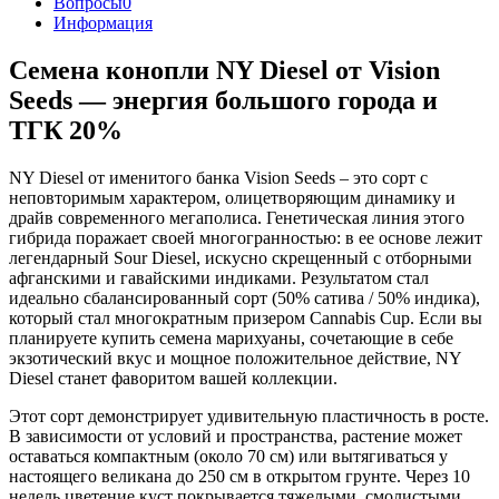
Вопросы
0
Информация
Семена конопли NY Diesel от Vision
Seeds — энергия большого города и
ТГК 20%
NY Diesel от именитого банка Vision Seeds – это сорт с
неповторимым характером, олицетворяющим динамику и
драйв современного мегаполиса. Генетическая линия этого
гибрида поражает своей многогранностью: в ее основе лежит
легендарный Sour Diesel, искусно скрещенный с отборными
афганскими и гавайскими индиками. Результатом стал
идеально сбалансированный сорт (50% сатива / 50% индика),
который стал многократным призером Cannabis Cup. Если вы
планируете купить семена марихуаны, сочетающие в себе
экзотический вкус и мощное положительное действие, NY
Diesel станет фаворитом вашей коллекции.
Этот сорт демонстрирует удивительную пластичность в росте.
В зависимости от условий и пространства, растение может
оставаться компактным (около 70 см) или вытягиваться у
настоящего великана до 250 см в открытом грунте. Через 10
недель цветение куст покрывается тяжелыми, смолистыми