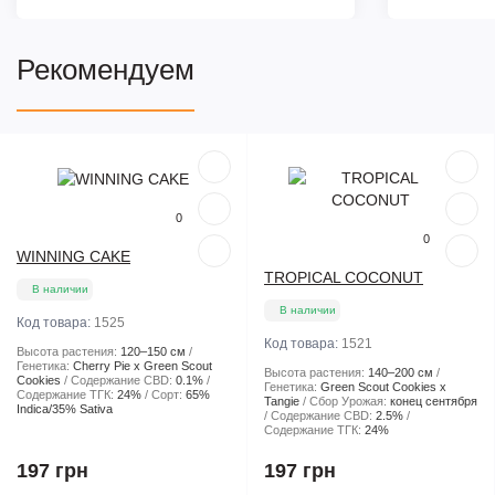
Рекомендуем
Популярный
Популярный
0
0
WINNING CAKE
TROPICAL COCONUT
В наличии
В наличии
Код товара:
1525
Код товара:
1521
Высота растения:
120–150 см
Генетика:
Cherry Pie x Green Scout
Высота растения:
140–200 см
Cookies
Содержание CBD:
0.1%
Генетика:
Green Scout Cookies x
Содержание ТГК:
24%
Сорт:
65%
Tangie
Сбор Урожая:
конец сентября
Indica/35% Sativa
Содержание CBD:
2.5%
Содержание ТГК:
24%
197 грн
197 грн