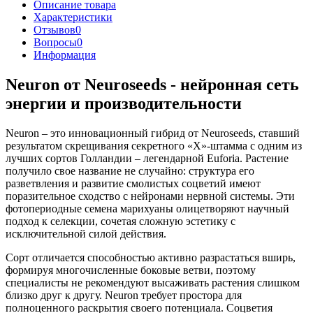
Описание товара
Характеристики
Отзывов
0
Вопросы
0
Информация
Neuron от Neuroseeds - нейронная сеть
энергии и производительности
Neuron – это инновационный гибрид от Neuroseeds, ставший
результатом скрещивания секретного «X»-штамма с одним из
лучших сортов Голландии – легендарной Euforia. Растение
получило свое название не случайно: структура его
разветвления и развитие смолистых соцветий имеют
поразительное сходство с нейронами нервной системы. Эти
фотопериодные семена марихуаны олицетворяют научный
подход к селекции, сочетая сложную эстетику с
исключительной силой действия.
Сорт отличается способностью активно разрастаться вширь,
формируя многочисленные боковые ветви, поэтому
специалисты не рекомендуют высаживать растения слишком
близко друг к другу. Neuron требует простора для
полноценного раскрытия своего потенциала. Соцветия