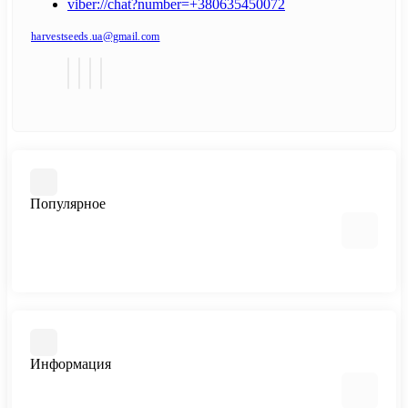
viber://chat?number=+380635450072
harvestseeds.ua@gmail.com
Популярное
Автоцветущие феминизированные
Медицинский каннабис
Быстроцветущие сорта
Информация
Феминизированные
Большие сорта