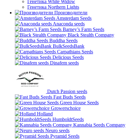
Генетика White Widow
Генетика Northern Lights
Производители
Amsterdam Seeds
Anaconda seeds
Barney’s Farm Seeds
Black Stealth Company
Buddha Seeds
BulkSeedsBank
Carpathians Seeds
Delicious Seeds
Dinafem seeds
Dutch Passion seeds
Fast Buds Seeds
Green House Seeds
Growerschoice
Holland
HumboldtSeeds
Kannabia Seeds Company
Neuro seeds
Pyramid Seeds