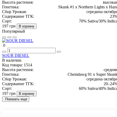
Высота растения:
высока
Генетика:
Skunk #1 x Northern Lights x Haz
Сбор Урожая:
середина октябр
Содержание ТГК:
23
Сорт:
70% Sativa/30% Indic
197 грн
В корзину
Популярный
0
SOUR DIESEL
В наличии
Код товара:
1514
Высота растения:
средня
Генетика:
Chemdawg 91 x Super Skun
Сбор Урожая:
середина октябр
Содержание ТГК:
20–24
Сорт:
60% Sativa/40% Indic
197 грн
В корзину
Показать еще