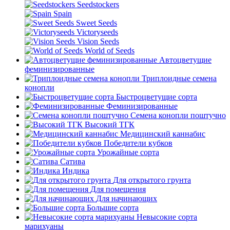
Seedstockers
Spain
Sweet Seeds
Victoryseeds
Vision Seeds
World of Seeds
Автоцветущие
феминизированные
Триплоидные семена
конопли
Быстроцветущие сорта
Феминизированные
Семена конопли поштучно
Высокий ТГК
Медицинский каннабис
Победители кубков
Урожайные сорта
Сатива
Индика
Для открытого грунта
Для помещения
Для начинающих
Большие сорта
Невысокие сорта
марихуаны