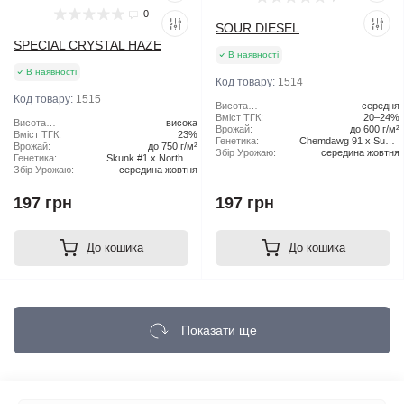
0
SOUR DIESEL
SPECIAL CRYSTAL HAZE
В наявності
В наявності
Код товару:
1514
Код товару:
1515
Висота
середня
рослини:
Вміст ТГК:
20–24%
Висота
висока
Врожай:
до 600 г/м²
рослини:
Вміст ТГК:
23%
Генетика:
Chemdawg 91 x Super
Врожай:
до 750 г/м²
Збір Урожаю:
середина жовтня
Skunk
Генетика:
Skunk #1 x Northern
Збір Урожаю:
середина жовтня
Lights x Haze
197 грн
197 грн
До кошика
До кошика
Показати ще