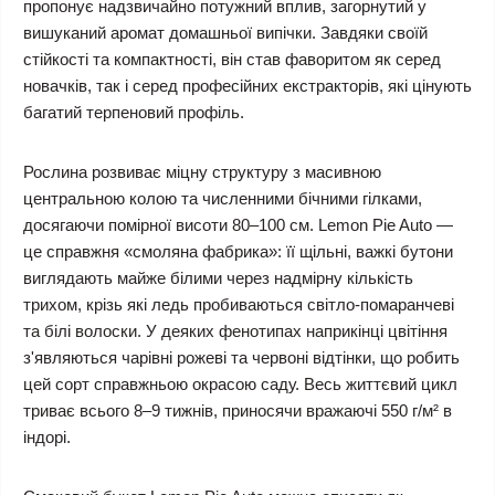
пропонує надзвичайно потужний вплив, загорнутий у
вишуканий аромат домашньої випічки. Завдяки своїй
стійкості та компактності, він став фаворитом як серед
новачків, так і серед професійних екстракторів, які цінують
багатий терпеновий профіль.
Рослина розвиває міцну структуру з масивною
центральною колою та численними бічними гілками,
досягаючи помірної висоти 80–100 см. Lemon Pie Auto —
це справжня «смоляна фабрика»: її щільні, важкі бутони
виглядають майже білими через надмірну кількість
трихом, крізь які ледь пробиваються світло-помаранчеві
та білі волоски. У деяких фенотипах наприкінці цвітіння
з'являються чарівні рожеві та червоні відтінки, що робить
цей сорт справжньою окрасою саду. Весь життєвий цикл
триває всього 8–9 тижнів, приносячи вражаючі 550 г/м² в
індорі.