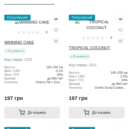
Популярний
Популярний
0
0
WINNING CAKE
TROPICAL COCONUT
В наявності
В наявності
Код товару:
1525
Код товару:
1521
Висота
120–150 см
рослини:
Вміст CBD:
0.1%
Висота
140–200 см
Вміст ТГК:
24%
рослини:
Вміст CBD:
2.5%
Врожай:
до 650 г/м²
Вміст ТГК:
24%
Генетика:
Cherry Pie x Green
Врожай:
до 850 г/м²
Scout Cookies
Генетика:
Green Scout Cookies x
Tangie
197 грн
197 грн
До кошика
До кошика