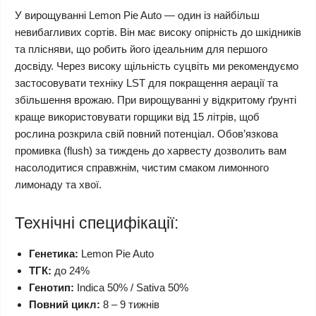
У вирощуванні Lemon Pie Auto — один із найбільш
невибагливих сортів. Він має високу опірність до шкідників
та плісняви, що робить його ідеальним для першого
досвіду. Через високу щільність суцвіть ми рекомендуємо
застосовувати техніку LST для покращення аерації та
збільшення врожаю. При вирощуванні у відкритому ґрунті
краще використовувати горщики від 15 літрів, щоб
рослина розкрила свій повний потенціал. Обов’язкова
промивка (flush) за тиждень до харвесту дозволить вам
насолодитися справжнім, чистим смаком лимонного
лимонаду та хвої.
Технічні специфікації:
Генетика:
Lemon Pie Auto
ТГК:
до 24%
Генотип:
Indica 50% / Sativa 50%
Повний цикл:
8 – 9 тижнів