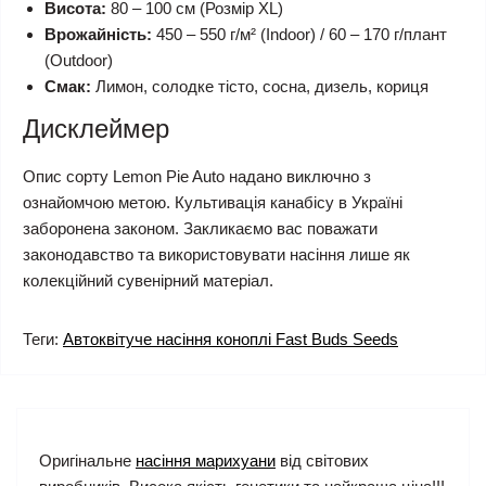
Висота:
80 – 100 см (Розмір XL)
Врожайність:
450 – 550 г/м² (Indoor) / 60 – 170 г/плант
(Outdoor)
Смак:
Лимон, солодке тісто, сосна, дизель, кориця
Дисклеймер
Опис сорту Lemon Pie Auto надано виключно з
ознайомчою метою. Культивація канабісу в Україні
заборонена законом. Закликаємо вас поважати
законодавство та використовувати насіння лише як
колекційний сувенірний матеріал.
Теги:
Автоквітуче насіння коноплі Fast Buds Seeds
Оригінальне
насіння марихуани
від світових