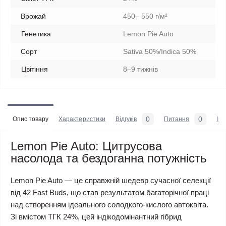
Врожай
450– 550 г/м²
Генетика
Lemon Pie Auto
Сорт
Sativa 50%/Indica 50%
Цвітіння
8–9 тижнів
0
0
Опис товару
Характеристики
Відгуків
Питання
Iн
Lemon Pie Auto: Цитрусова
насолода та бездоганна потужність
Lemon Pie Auto — це справжній шедевр сучасної селекції
від 42 Fast Buds, що став результатом багаторічної праці
над створенням ідеального солодкого-кислого автоквіта.
Зі вмістом ТГК 24%, цей індікодомінантний гібрид