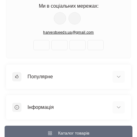
Ми в соціальних мережах:
harvestseeds.ua@gmail.com
Популярне
Автоквітучі фемінізовані
Медичний канабіс
Інформація
Швидкоквітучі сорти
Фемінізовані
Відгуки про магазин
Великі сорти
Доставка та Оплата
Каталог товарів
Всі сорти