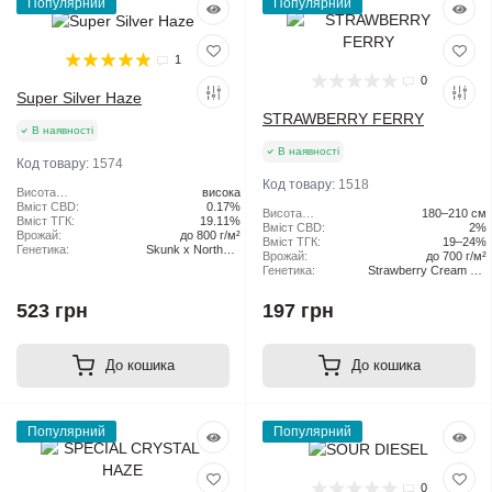
Популярний
Популярний
1
0
Super Silver Haze
STRAWBERRY FERRY
В наявності
В наявності
Код товару:
1574
Код товару:
1518
Висота
висока
рослини:
Вміст CBD:
0.17%
Висота
180–210 см
Вміст ТГК:
19.11%
рослини:
Вміст CBD:
2%
Врожай:
до 800 г/м²
Вміст ТГК:
19–24%
Генетика:
Skunk x Northern
Врожай:
до 700 г/м²
Lights x Haze
Генетика:
Strawberry Cream Pie
x Original Haze
523 грн
197 грн
До кошика
До кошика
Популярний
Популярний
0