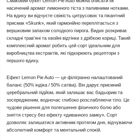
Смаковий букет Lemon Pie Auto можна описати як
насичений аромат лимонного тіста з паливними нотками.
На вдиху ви відчуєте свіжість цитрусових та пікантний
присмак «Skunk», який гармонійно переплітається з
вершковим запахом солодкого пирога. Видих розкриває
складні трав'яні та хвойні відтінки з дрібкою кориці. Такий
комплексний аромат робить цей сорт ідеальним для
виробництва екстрактів, які підкорюють рецептори з
першого вдиху.
Ефект Lemon Pie Auto — це філігранно налаштований
баланс (50% індіка / 50% сатіва). Він дарує приємний
церебральний підйом, який залишає вас бадьорим та
зосередженим, водночас глибоко розслабляючи тіло. Це
чудове рішення для полегшення фізичного болю або
зняття стресу без ефекту «диванного замку». Сорт
дозволяє залишатися активним протягом дня, відчуваючи
абсолютний комфорт та ментальний спокій.