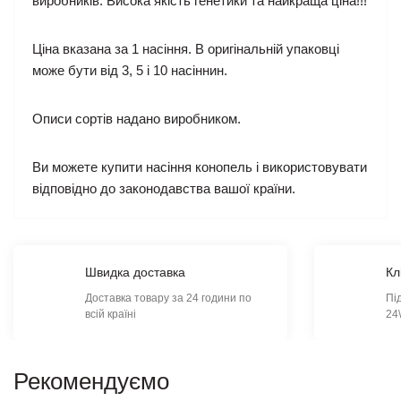
виробників. Висока якість генетики та найкраща ціна!!!
Ціна вказана за 1 насіння. В оригінальній упаковці
може бути від 3, 5 і 10 насіннин.
Описи сортів надано виробником.
Ви можете купити насіння конопель і використовувати
відповідно до законодавства вашої країни.
Швидка доставка
Кл
Доставка товару за 24 години по
Пі
всій країні
24
Рекомендуємо