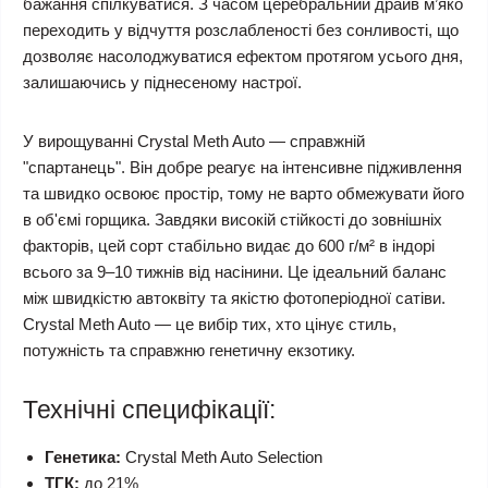
бажання спілкуватися. З часом церебральний драйв м’яко
переходить у відчуття розслабленості без сонливості, що
дозволяє насолоджуватися ефектом протягом усього дня,
залишаючись у піднесеному настрої.
У вирощуванні Crystal Meth Auto — справжній
"спартанець". Він добре реагує на інтенсивне підживлення
та швидко освоює простір, тому не варто обмежувати його
в об'ємі горщика. Завдяки високій стійкості до зовнішніх
факторів, цей сорт стабільно видає до 600 г/м² в індорі
всього за 9–10 тижнів від насінини. Це ідеальний баланс
між швидкістю автоквіту та якістю фотоперіодної сатіви.
Crystal Meth Auto — це вибір тих, хто цінує стиль,
потужність та справжню генетичну екзотику.
Технічні специфікації:
Генетика:
Crystal Meth Auto Selection
ТГК:
до 21%