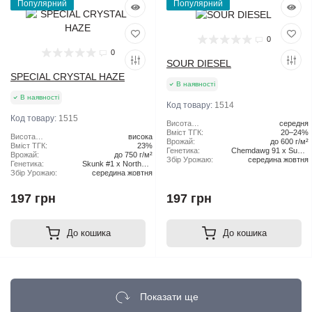
Популярний
Популярний
0
0
SOUR DIESEL
SPECIAL CRYSTAL HAZE
В наявності
В наявності
Код товару:
1514
Код товару:
1515
Висота
середня
рослини:
Вміст ТГК:
20–24%
Висота
висока
Врожай:
до 600 г/м²
рослини:
Вміст ТГК:
23%
Генетика:
Chemdawg 91 x Super
Врожай:
до 750 г/м²
Збір Урожаю:
середина жовтня
Skunk
Генетика:
Skunk #1 x Northern
Збір Урожаю:
середина жовтня
Lights x Haze
197 грн
197 грн
До кошика
До кошика
Показати ще