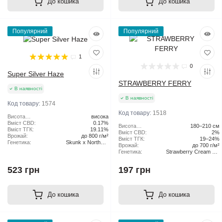
До кошика
До кошика
Популярний
Популярний
1
0
Super Silver Haze
STRAWBERRY FERRY
В наявності
В наявності
Код товару:
1574
Код товару:
1518
Висота
висока
рослини:
Вміст CBD:
0.17%
Висота
180–210 см
Вміст ТГК:
19.11%
рослини:
Вміст CBD:
2%
Врожай:
до 800 г/м²
Вміст ТГК:
19–24%
Генетика:
Skunk x Northern
Врожай:
до 700 г/м²
Lights x Haze
Генетика:
Strawberry Cream Pie
x Original Haze
523 грн
197 грн
До кошика
До кошика