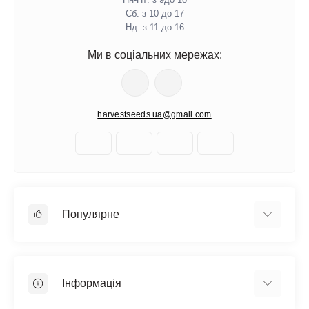
Сб: з 10 до 17
Нд: з 11 до 16
Ми в соціальних мережах:
harvestseeds.ua@gmail.com
Популярне
Автоквітучі фемінізовані
Медичний канабіс
Інформація
Швидкоквітучі сорти