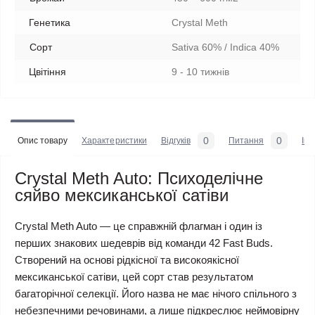
Генетика
Crystal Meth
Сорт
Sativa 60% / Indica 40%
Цвітіння
9 - 10 тижнів
0
0
Опис товару
Характеристики
Відгуків
Питання
Iн
Crystal Meth Auto: Психоделічне
сяйво мексиканської сатіви
Crystal Meth Auto — це справжній флагман і один із
перших знакових шедеврів від команди 42 Fast Buds.
Створений на основі рідкісної та високоякісної
мексиканської сатіви, цей сорт став результатом
багаторічної селекції. Його назва не має нічого спільного з
небезпечними речовинами, а лише підкреслює неймовірну