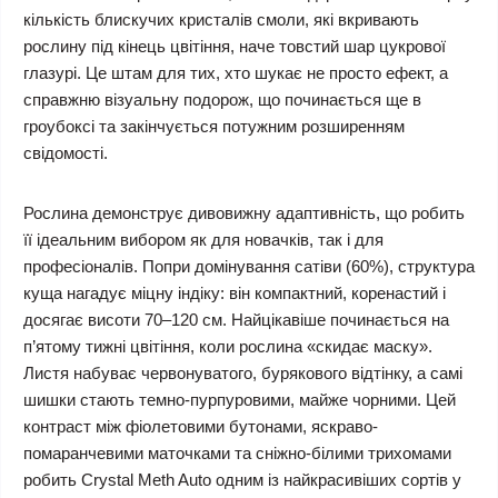
кількість блискучих кристалів смоли, які вкривають
рослину під кінець цвітіння, наче товстий шар цукрової
глазурі. Це штам для тих, хто шукає не просто ефект, а
справжню візуальну подорож, що починається ще в
гроубоксі та закінчується потужним розширенням
свідомості.
Рослина демонструє дивовижну адаптивність, що робить
її ідеальним вибором як для новачків, так і для
професіоналів. Попри домінування сатіви (60%), структура
куща нагадує міцну індіку: він компактний, коренастий і
досягає висоти 70–120 см. Найцікавіше починається на
п’ятому тижні цвітіння, коли рослина «скидає маску».
Листя набуває червонуватого, бурякового відтінку, а самі
шишки стають темно-пурпуровими, майже чорними. Цей
контраст між фіолетовими бутонами, яскраво-
помаранчевими маточками та сніжно-білими трихомами
робить Crystal Meth Auto одним із найкрасивіших сортів у