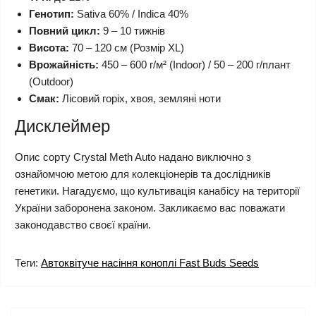
Генотип:
Sativa 60% / Indica 40%
Повний цикл:
9 – 10 тижнів
Висота:
70 – 120 см (Розмір XL)
Врожайність:
450 – 600 г/м² (Indoor) / 50 – 200 г/плант
(Outdoor)
Смак:
Лісовий горіх, хвоя, земляні ноти
Дисклеймер
Опис сорту Crystal Meth Auto надано виключно з
ознайомчою метою для колекціонерів та дослідників
генетики. Нагадуємо, що культивація канабісу на території
України заборонена законом. Закликаємо вас поважати
законодавство своєї країни.
Теги:
Автоквітуче насіння коноплі Fast Buds Seeds