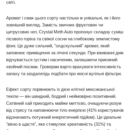
світі.
Аромат і смак цього сорту настільки ж унікальні, як і його
зовнішній вигляд. Замість звичних фруктових чи
цитрусових нот, Crystal Meth Auto пропонує складну суміш
лісового горіха та свіжої сосни на глибокому землистому
фоні. Це дуже сильний, "олдскульний" аромат, який
заповнює приміщення за лічені секунди. При вживанні дим
відчувається густим і насиченим, залишаючи приємний
хвойний посмак. Гроверам варто врахувати інтенсивність
запаху та заздалегідь подбати про якісні вугільні фільтри.
Ефект сорту порівнюють із дією елітної мексиканської
текіли — він швидкий, бодрий і неймовірно позитивний.
Сатівний хай приходить майже миттєво, очищуючи розум
від стресу та наповнюючи тіло енергією (41% користувачів
відзначають потужний енергетичний підйом). Це ідеальне
"вікно в щастя", яке стимулює креативність (31%) та