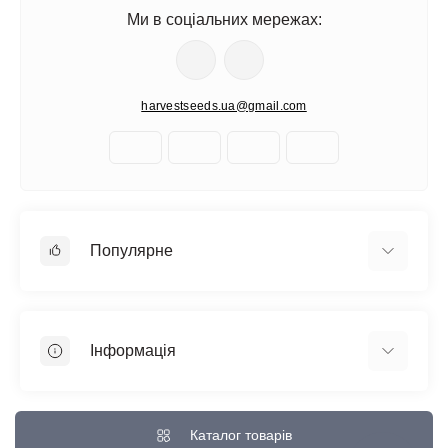
Ми в соціальних мережах:
harvestseeds.ua@gmail.com
Популярне
Автоквітучі фемінізовані
Медичний канабіс
Інформація
Швидкоквітучі сорти
Фемінізовані
Відгуки про магазин
Великі сорти
Доставка та Оплата
Каталог товарів
Всі сорти