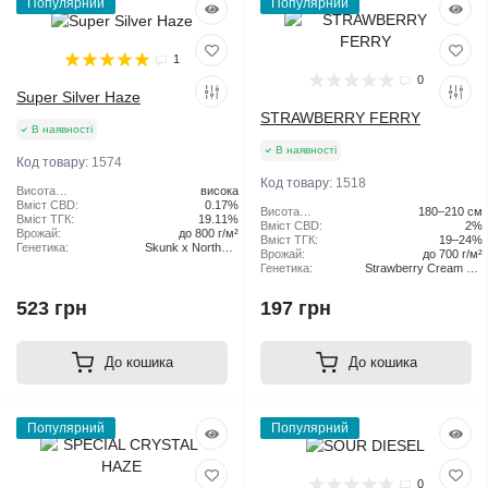
Популярний
Популярний
1
0
Super Silver Haze
STRAWBERRY FERRY
В наявності
В наявності
Код товару:
1574
Код товару:
1518
Висота
висока
рослини:
Вміст CBD:
0.17%
Висота
180–210 см
Вміст ТГК:
19.11%
рослини:
Вміст CBD:
2%
Врожай:
до 800 г/м²
Вміст ТГК:
19–24%
Генетика:
Skunk x Northern
Врожай:
до 700 г/м²
Lights x Haze
Генетика:
Strawberry Cream Pie
x Original Haze
523 грн
197 грн
До кошика
До кошика
Популярний
Популярний
0