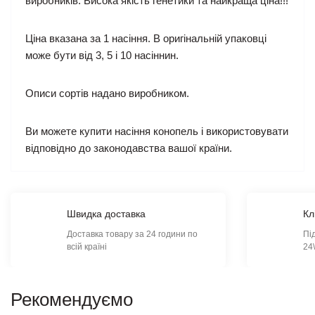
виробників. Висока якість генетики та найкраща ціна!!!
Ціна вказана за 1 насіння. В оригінальній упаковці
може бути від 3, 5 і 10 насіннин.
Описи сортів надано виробником.
Ви можете купити насіння конопель і використовувати
відповідно до законодавства вашої країни.
Швидка доставка
Кл
Доставка товару за 24 години по
Пі
всій країні
24
Рекомендуємо