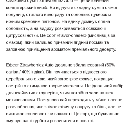
Смаковий букет Ztrawberriez Auto — це витончений
кондитерський виріб. Ви відчуєте складну суміш свіжої
полуниці, стиглого винограду та солодких цукерок із
ніжним кремовим підтоном. На вдиху домінує ягідна
солодкість, а на видиху розкриваються освіжаючі
цитрусові нотки. Це сорт «flavor-chaser» (мисливців за
смаком), який залишає приємний ягідний посмак та
заповнює приміщення ароматом преміального десерту.
Ефект Ztrawberriez Auto ідеально збалансований (60%
сатіва / 40% індіка). Він починається з піднесеного
церебрального хаю, який загострює фокус, покращує
настрій та стимулює творче мислення. Це ідеальний вибір
для «зайнятих стоунерів», яким потрібно залишатися
мотивованими. Поступово хай переходить у м’яке тілесне
розслаблення, яке знімає фізичну напругу та біль, але не
викликає сонливості чи важкості. Це сорт, що буквально
змушує ваші турботи розчинитися в повітрі.