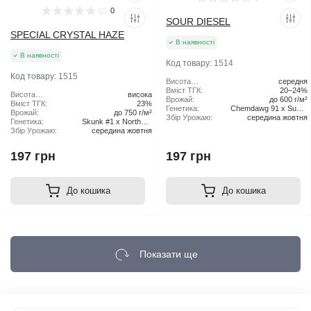
0
SOUR DIESEL
SPECIAL CRYSTAL HAZE
В наявності
В наявності
Код товару:
1514
Код товару:
1515
Висота
середня
рослини:
Вміст ТГК:
20–24%
Висота
висока
Врожай:
до 600 г/м²
рослини:
Вміст ТГК:
23%
Генетика:
Chemdawg 91 x Super
Врожай:
до 750 г/м²
Збір Урожаю:
середина жовтня
Skunk
Генетика:
Skunk #1 x Northern
Збір Урожаю:
середина жовтня
Lights x Haze
197 грн
197 грн
До кошика
До кошика
Показати ще