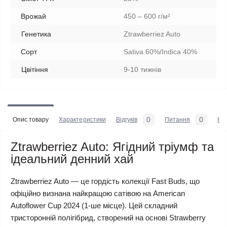
Врожай
450 – 600 г/м²
Генетика
Ztrawberriez Auto
Сорт
Sativa 60%/Indica 40%
Цвітіння
9-10 тижнів
0
0
Опис товару
Характеристики
Відгуків
Питання
Iн
Ztrawberriez Auto: Ягідний тріумф та
ідеальний денний хай
Ztrawberriez Auto — це гордість колекції Fast Buds, що
офіційно визнана найкращою сатівою на American
Autoflower Cup 2024 (1-ше місце). Цей складний
тристоронній полігібрид, створений на основі Strawberry