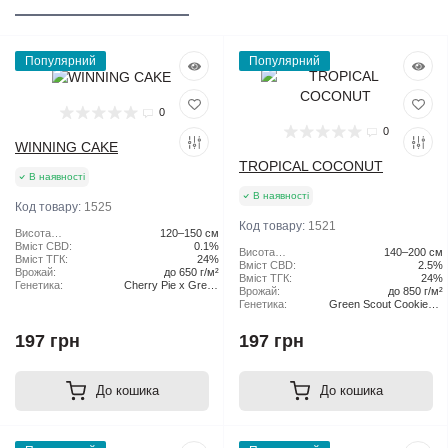
Популярний
Популярний
0
0
WINNING CAKE
TROPICAL COCONUT
В наявності
В наявності
Код товару:
1525
Код товару:
1521
Висота
120–150 см
рослини:
Вміст CBD:
0.1%
Висота
140–200 см
Вміст ТГК:
24%
рослини:
Вміст CBD:
2.5%
Врожай:
до 650 г/м²
Вміст ТГК:
24%
Генетика:
Cherry Pie x Green
Врожай:
до 850 г/м²
Scout Cookies
Генетика:
Green Scout Cookies x
Tangie
197 грн
197 грн
До кошика
До кошика