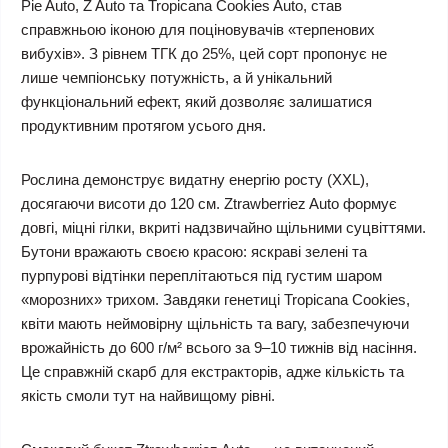
Pie Auto, Z Auto та Tropicana Cookies Auto, став
справжньою іконою для поціновувачів «терпенових
вибухів». З рівнем ТГК до 25%, цей сорт пропонує не
лише чемпіонську потужність, а й унікальний
функціональний ефект, який дозволяє залишатися
продуктивним протягом усього дня.
Рослина демонструє видатну енергію росту (XXL),
досягаючи висоти до 120 см. Ztrawberriez Auto формує
довгі, міцні гілки, вкриті надзвичайно щільними суцвіттями.
Бутони вражають своєю красою: яскраві зелені та
пурпурові відтінки переплітаються під густим шаром
«морозних» трихом. Завдяки генетиці Tropicana Cookies,
квіти мають неймовірну щільність та вагу, забезпечуючи
врожайність до 600 г/м² всього за 9–10 тижнів від насіння.
Це справжній скарб для екстракторів, адже кількість та
якість смоли тут на найвищому рівні.