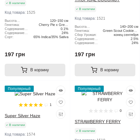
В наличии
В наличии
Код товара:
1525
Код товара:
1521
Высота
120–150 см
растения:
Генетика:
Cherry Pie x Green
Высота
140–200 см
Содержание
Scout Cookies
0.1%
растения:
Генетика:
Green Scout Cookies x
CBD:
Содержание
24%
Сбор Урожая:
конец сентября
Tangie
ТГК:
Сорт:
65% Indica/35% Sativa
Содержание
2.5%
CBD:
Содержание
24%
ТГК:
197 грн
197 грн
В корзину
В корзину
Популярный
Популярный
1
0
Super Silver Haze
STRAWBERRY FERRY
В наличии
В наличии
Код товара:
1574