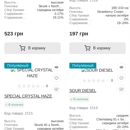
Код товара:
1518
Высота
высокая
растения:
Генетика:
Skunk x Northern
Высота
180–210 см
Сбор Урожая:
середина октября
Lights x Haze
растения:
Генетика:
Strawberry Cream Pie
Содержание
0.17%
Сбор Урожая:
начало октября
x Original Haze
CBD:
Содержание
19.11%
Содержание
2%
ТГК:
CBD:
Содержание
19–24%
ТГК:
523 грн
197 грн
В корзину
В корзину
Популярный
Популярный
0
0
SOUR DIESEL
SPECIAL CRYSTAL HAZE
В наличии
В наличии
Код товара:
1514
Код товара:
1515
Высота
средняя
растения:
Генетика:
Chemdawg 91 x Super
Высота
высокая
Сбор Урожая:
середина октября
Skunk
растения:
Генетика:
Skunk #1 x Northern
Содержание
20–24%
Сбор Урожая:
середина октября
Lights x Haze