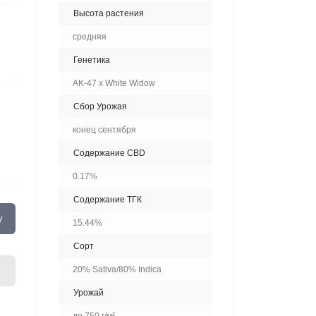
Высота растения
средняя
Генетика
AK-47 x White Widow
Сбор Урожая
конец сентября
Содержание CBD
0.17%
Содержание ТГК
у
15.44%
Сорт
20% Sativa/80% Indica
Урожай
до 750 г/м²