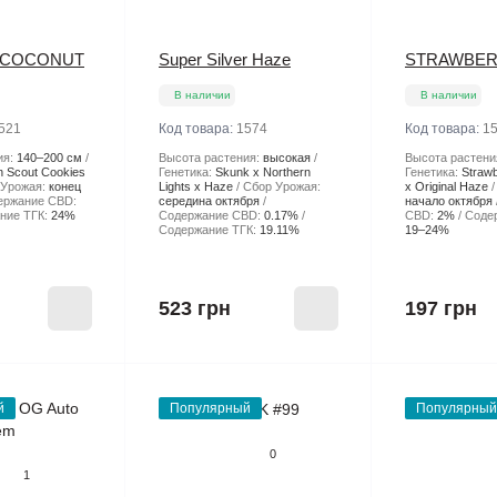
 COCONUT
Super Silver Haze
STRAWBER
В наличии
В наличии
521
Код товара:
1574
Код товара:
1
ия:
140–200 см
Высота растения:
высокая
Высота растени
 Scout Cookies
Генетика:
Skunk x Northern
Генетика:
Straw
 Урожая:
конец
Lights x Haze
Сбор Урожая:
x Original Haze
ержание CBD:
середина октября
начало октября
ние ТГК:
24%
Содержание CBD:
0.17%
CBD:
2%
Соде
Содержание ТГК:
19.11%
19–24%
523 грн
197 грн
й
Популярный
Популярный
0
1