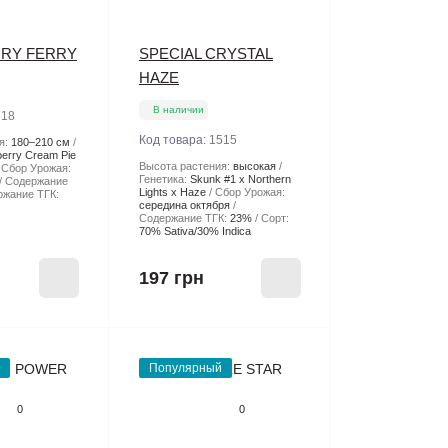
RY FERRY
SPECIAL CRYSTAL
HAZE
В наличии
518
Код товара:
1515
я:
180–210 см
berry Cream Pie
Высота растения:
высокая
Сбор Урожая:
Генетика:
Skunk #1 x Northern
Содержание
Lights x Haze
Сбор Урожая:
ржание ТГК:
середина октября
Содержание ТГК:
23%
Сорт:
70% Sativa/30% Indica
197 грн
Популярный
0
0