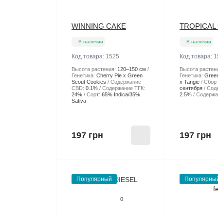
WINNING CAKE
TROPICAL
В наличии
В наличии
Код товара:
1525
Код товара:
1
Высота растения:
120–150 см
Высота растен
Генетика:
Cherry Pie x Green
Генетика:
Green
Scout Cookies
Содержание
x Tangie
Сбор
CBD:
0.1%
Содержание ТГК:
сентября
Сод
24%
Сорт:
65% Indica/35%
2.5%
Содержа
Sativa
197 грн
197 грн
Популярный
Популярны
0