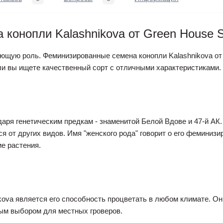
конопли Kalashnikova от Green House 
ающую роль. Феминизированные семена конопли Kalashnikova от 
сли вы ищете качественный сорт с отличными характеристиками.
даря генетическим предкам - знаменитой Белой Вдове и 47-й А
 от других видов. Имя "женского рода" говорит о его феминизир
е растения.
ova является его способность процветать в любом климате. Он
ым выбором для местных гроверов.