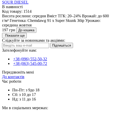
SOUR DIESEL
В наявності
Код товару:
1514
Висота рослини:
середня
Вміст ТГК:
20–24%
Врожай:
до 600
г/м²
Генетика:
Chemdawg 91 x Super Skunk
Збір Урожаю:
середина жовтня
197 грн
До кошика
Показати ще
Слідкуйте за новинками та акціями:
Підпишіться
Зателефонуйте нам:
+38 (096) 552-50-32
+38 (063) 545-00-72
Передзвоніть мені
До контактів
Час роботи
Пн-Пт: з 9до 18
Сб: з 10 до 17
Нд: з 11 до 16
Ми в соціальних мережах: