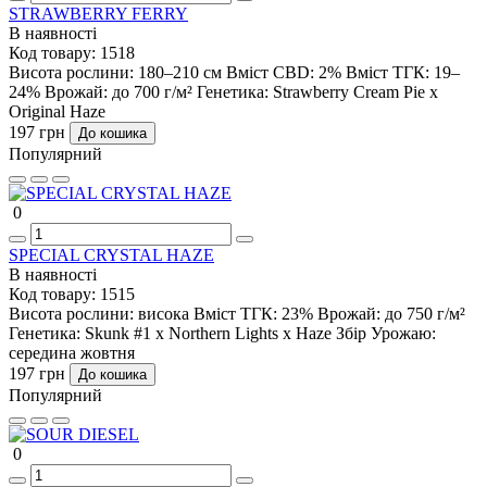
STRAWBERRY FERRY
В наявності
Код товару:
1518
Висота рослини:
180–210 см
Вміст CBD:
2%
Вміст ТГК:
19–
24%
Врожай:
до 700 г/м²
Генетика:
Strawberry Cream Pie x
Original Haze
197 грн
До кошика
Популярний
0
SPECIAL CRYSTAL HAZE
В наявності
Код товару:
1515
Висота рослини:
висока
Вміст ТГК:
23%
Врожай:
до 750 г/м²
Генетика:
Skunk #1 x Northern Lights x Haze
Збір Урожаю:
середина жовтня
197 грн
До кошика
Популярний
0