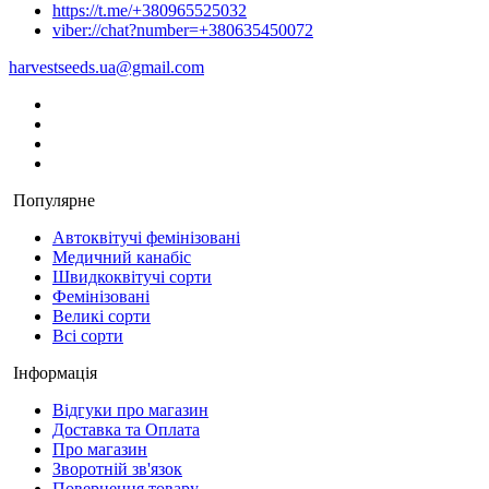
https://t.me/+380965525032
viber://chat?number=+380635450072
harvestseeds.ua@gmail.com
Популярне
Автоквітучі фемінізовані
Медичний канабіс
Швидкоквітучі сорти
Фемінізовані
Великі сорти
Всі сорти
Інформація
Відгуки про магазин
Доставка та Оплата
Про магазин
Зворотній зв'язок
Повернення товару