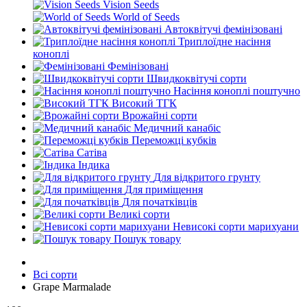
Vision Seeds
World of Seeds
Автоквітучі фемінізовані
Триплоїдне насіння
коноплі
Фемінізовані
Швидкоквітучі сорти
Насіння коноплі поштучно
Високий ТГК
Врожайні сорти
Медичний канабіс
Переможці кубків
Сатіва
Індика
Для відкритого грунту
Для приміщення
Для початківців
Великі сорти
Невисокі сорти марихуани
Пошук товару
Всі сорти
Grape Marmalade