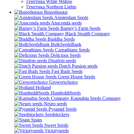
Генетика White Widow
Генетика Northern Lights
Виробники
Amsterdam Seeds
Anaconda seeds
Barney’s Farm Seeds
Black Stealth Company
Buddha Seeds
BulkSeedsBank
Carpathians Seeds
Delicious Seeds
Dinafem seeds
Dutch Passion seeds
Fast Buds Seeds
Green House Seeds
Growerschoice
Holland
HumboldtSeeds
Kannabia Seeds Company
Neuro seeds
Pyramid Seeds
Seedstockers
Spain
Sweet Seeds
Victoryseeds