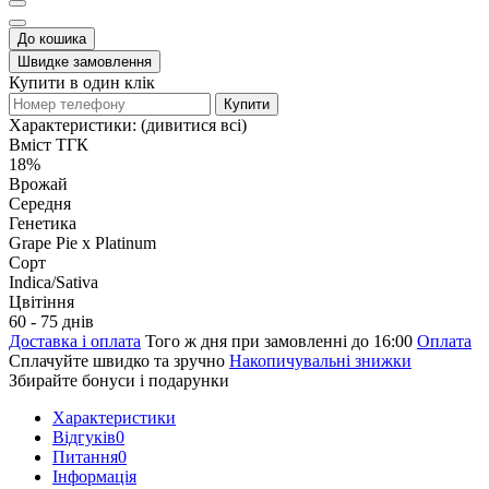
До кошика
Швидке замовлення
Купити в один клік
Купити
Характеристики:
(дивитися всі)
Вміст ТГК
18%
Врожай
Середня
Генетика
Grape Pie x Platinum
Сорт
Indica/Sativa
Цвітіння
60 - 75 днів
Доставка і оплата
Того ж дня при замовленні до 16:00
Оплата
Сплачуйте швидко та зручно
Накопичувальні знижки
Збирайте бонуси і подарунки
Характеристики
Відгуків
0
Питання
0
Iнформація