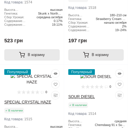
Код товара:
1574
Код товара:
1518
Высота
высокая
растения:
Генетика:
Skunk x Northern
Высота
180–210 см
Сбор Урожая:
середина октября
Lights x Haze
растения:
Генетика:
Strawberry Cream Pie
Содержание
0.17%
Сбор Урожая:
начало октября
x Original Haze
CBD:
Содержание
19.11%
Содержание
2%
ТГК:
CBD:
Содержание
19–24%
ТГК:
523 грн
197 грн
В корзину
В корзину
Популярный
Популярный
0
0
SOUR DIESEL
SPECIAL CRYSTAL HAZE
В наличии
В наличии
Код товара:
1514
Код товара:
1515
Высота
средняя
растения:
Генетика:
Chemdawg 91 x Super
Высота
высокая