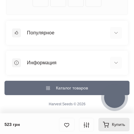
Популярное
Автоцветущие феминизированные
Медицинский каннабис
Информация
Быстроцветущие сорта
Феминизированные
Отзывы о магазине
Большие сорта
Доставка и Оплата
Каталог товаров
Все сорта
О магазине
Контакты
Harvest Seeds © 2026
Возврат товара
Карта сайта
523 грн
Купить
Производители