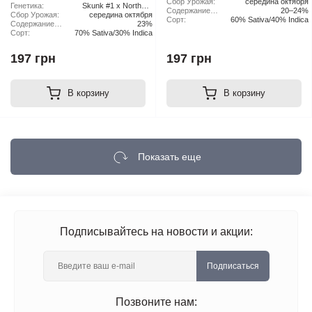
Сбор Урожая:
середина октября
Skunk
растения:
Генетика:
Skunk #1 x Northern
Содержание
20–24%
Сбор Урожая:
середина октября
Lights x Haze
ТГК:
Сорт:
60% Sativa/40% Indica
Содержание
23%
ТГК:
Сорт:
70% Sativa/30% Indica
197 грн
197 грн
В корзину
В корзину
Показать еще
Подписывайтесь на новости и акции:
Подписаться
Позвоните нам: