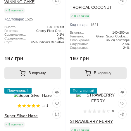
WINNING CAKE
TROPICAL COCONUT
В наличии
В наличии
Код товара:
1525
Код товара:
1521
Высота
120–150 см
растения:
Генетика:
Cherry Pie x Green
Высота
140–200 см
Содержание
Scout Cookies
0.1%
растения:
Генетика:
Green Scout Cookies x
CBD:
Содержание
24%
Сбор Урожая:
конец сентября
Tangie
ТГК:
Сорт:
65% Indica/35% Sativa
Содержание
2.5%
CBD:
Содержание
24%
ТГК:
197 грн
197 грн
В корзину
В корзину
Популярный
Популярный
1
0
Super Silver Haze
STRAWBERRY FERRY
В наличии
В наличии