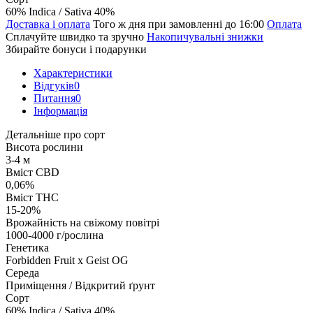
60% Indica / Sativa 40%
Доставка і оплата
Того ж дня при замовленні до 16:00
Оплата
Сплачуйте швидко та зручно
Накопичувальні знижки
Збирайте бонуси і подарунки
Характеристики
Відгуків
0
Питання
0
Iнформація
Детальніше про сорт
Висота рослини
3-4 м
Вміст CBD
0,06%
Вміст THC
15-20%
Врожайність на свіжому повітрі
1000-4000 г/рослина
Генетика
Forbidden Fruit x Geist OG
Середа
Приміщення / Відкритий ґрунт
Сорт
60% Indica / Sativa 40%