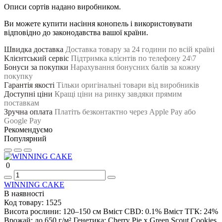
Описи сортів надано виробником.
Ви можете купити насіння конопель і використовувати
відповідно до законодавства вашої країни.
Швидка доставка
Доставка товару за 24 години по всій країні
Клієнтський сервіс
Підтримка клієнтів по телефону 24\7
Бонуси за покупки
Нарахування бонусних балів за кожну
покупку
Гарантія якості
Тільки оригінальні товари від виробників
Доступні ціни
Кращі ціни на ринку завдяки прямим
поставкам
Зручна оплата
Платіть безконтактно через Apple Pay або
Google Pay
Рекомендуємо
Популярний
0
WINNING CAKE
В наявності
Код товару:
1525
Висота рослини:
120–150 см
Вміст CBD:
0.1%
Вміст ТГК:
24%
Врожай:
до 650 г/м²
Генетика:
Cherry Pie x Green Scout Cookies