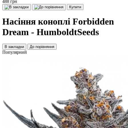
488 грн
Купити
Насіння коноплі Forbidden
Dream - HumboldtSeeds
В закладки
До порівняння
Популярний