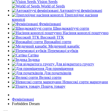
Vision Seeds
World of Seeds
Автоквітучі фемінізовані
Триплоїдне насіння
коноплі
Фемінізовані
Швидкоквітучі сорти
Насіння коноплі поштучно
Високий ТГК
Врожайні сорти
Медичний канабіс
Переможці кубків
Сатіва
Індика
Для відкритого грунту
Для приміщення
Для початківців
Великі сорти
Невисокі сорти марихуани
Пошук товару
Фемінізовані
Forbidden Dream