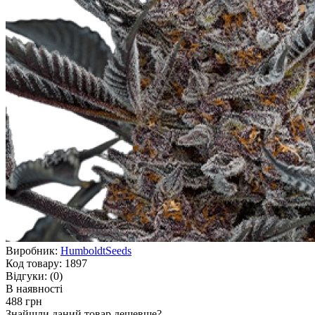
Виробник:
HumboldtSeeds
Код товару:
1897
Відгуки:
(0)
В наявності
488 грн
Знайшли даний товар дешевше?