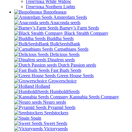
Генетика White Widow
Генетика Northern Lights
Виробники
Amsterdam Seeds
Anaconda seeds
Barney’s Farm Seeds
Black Stealth Company
Buddha Seeds
BulkSeedsBank
Carpathians Seeds
Delicious Seeds
Dinafem seeds
Dutch Passion seeds
Fast Buds Seeds
Green House Seeds
Growerschoice
Holland
HumboldtSeeds
Kannabia Seeds Company
Neuro seeds
Pyramid Seeds
Seedstockers
Spain
Sweet Seeds
Victoryseeds