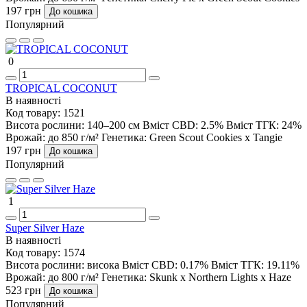
197 грн
До кошика
Популярний
0
TROPICAL COCONUT
В наявності
Код товару:
1521
Висота рослини:
140–200 см
Вміст CBD:
2.5%
Вміст ТГК:
24%
Врожай:
до 850 г/м²
Генетика:
Green Scout Cookies x Tangie
197 грн
До кошика
Популярний
1
Super Silver Haze
В наявності
Код товару:
1574
Висота рослини:
висока
Вміст CBD:
0.17%
Вміст ТГК:
19.11%
Врожай:
до 800 г/м²
Генетика:
Skunk x Northern Lights x Haze
523 грн
До кошика
Популярний