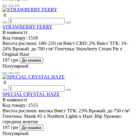
0
STRAWBERRY FERRY
В наявності
Код товару:
1518
Висота рослини:
180–210 см
Вміст CBD:
2%
Вміст ТГК:
19–
24%
Врожай:
до 700 г/м²
Генетика:
Strawberry Cream Pie x
Original Haze
197 грн
До кошика
Популярний
0
SPECIAL CRYSTAL HAZE
В наявності
Код товару:
1515
Висота рослини:
висока
Вміст ТГК:
23%
Врожай:
до 750 г/м²
Генетика:
Skunk #1 x Northern Lights x Haze
Збір Урожаю:
середина жовтня
197 грн
До кошика
Популярний