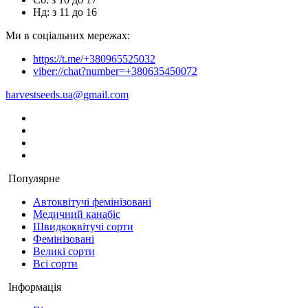
Нд: з 11 до 16
Ми в соціальних мережах:
https://t.me/+380965525032
viber://chat?number=+380635450072
harvestseeds.ua@gmail.com
Популярне
Автоквітучі фемінізовані
Медичний канабіс
Швидкоквітучі сорти
Фемінізовані
Великі сорти
Всі сорти
Інформація