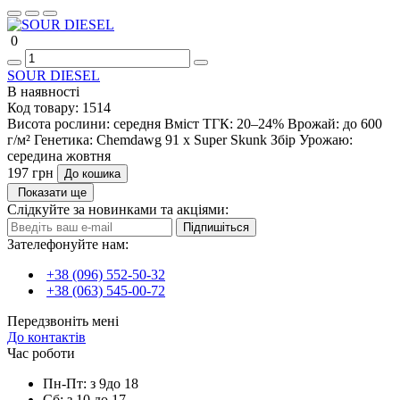
0
SOUR DIESEL
В наявності
Код товару:
1514
Висота рослини:
середня
Вміст ТГК:
20–24%
Врожай:
до 600
г/м²
Генетика:
Chemdawg 91 x Super Skunk
Збір Урожаю:
середина жовтня
197 грн
До кошика
Показати ще
Слідкуйте за новинками та акціями:
Підпишіться
Зателефонуйте нам:
+38 (096) 552-50-32
+38 (063) 545-00-72
Передзвоніть мені
До контактів
Час роботи
Пн-Пт: з 9до 18
Сб: з 10 до 17