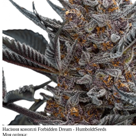
Насіння коноплі Forbidden Dream - HumboldtSeeds
Моя оцінка: