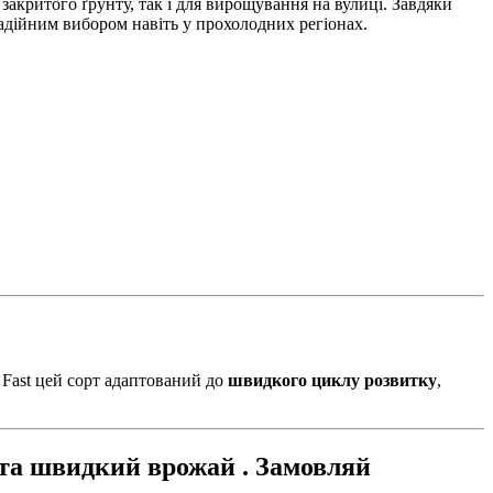
 закритого ґрунту, так і для вирощування на вулиці. Завдяки
адійним вибором навіть у прохолодних регіонах.
 Fast цей сорт адаптований до
швидкого циклу розвитку
,
к та швидкий врожай . Замовляй