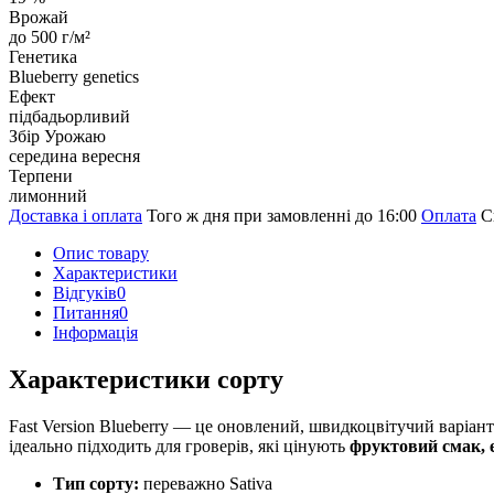
Врожай
до 500 г/м²
Генетика
Blueberry genetics
Ефект
підбадьорливий
Збір Урожаю
середина вересня
Терпени
лимонний
Доставка і оплата
Того ж дня при замовленні до 16:00
Оплата
С
Опис товару
Характеристики
Відгуків
0
Питання
0
Iнформація
Характеристики сорту
Fast Version Blueberry — це оновлений, швидкоцвітучий варіант 
ідеально підходить для гроверів, які цінують
фруктовий смак, е
Тип сорту:
переважно Sativa