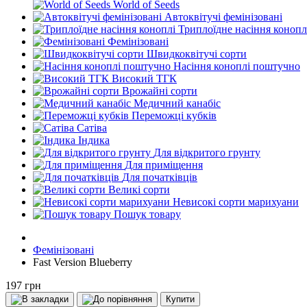
World of Seeds
Автоквітучі фемінізовані
Триплоїдне насіння конопл
Фемінізовані
Швидкоквітучі сорти
Насіння коноплі поштучно
Високий ТГК
Врожайні сорти
Медичний канабіс
Переможці кубків
Сатіва
Індика
Для відкритого грунту
Для приміщення
Для початківців
Великі сорти
Невисокі сорти марихуани
Пошук товару
Фемінізовані
Fast Version Blueberry
197 грн
Купити