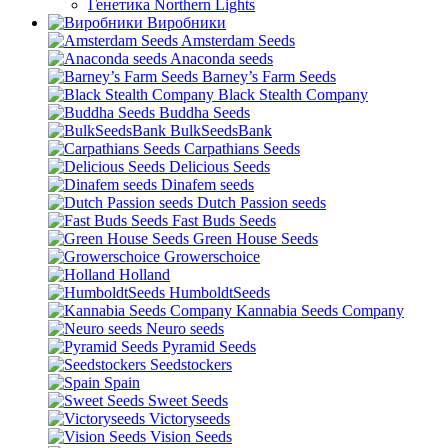
Генетика Northern Lights
Виробники
Amsterdam Seeds
Anaconda seeds
Barney’s Farm Seeds
Black Stealth Company
Buddha Seeds
BulkSeedsBank
Carpathians Seeds
Delicious Seeds
Dinafem seeds
Dutch Passion seeds
Fast Buds Seeds
Green House Seeds
Growerschoice
Holland
HumboldtSeeds
Kannabia Seeds Company
Neuro seeds
Pyramid Seeds
Seedstockers
Spain
Sweet Seeds
Victoryseeds
Vision Seeds