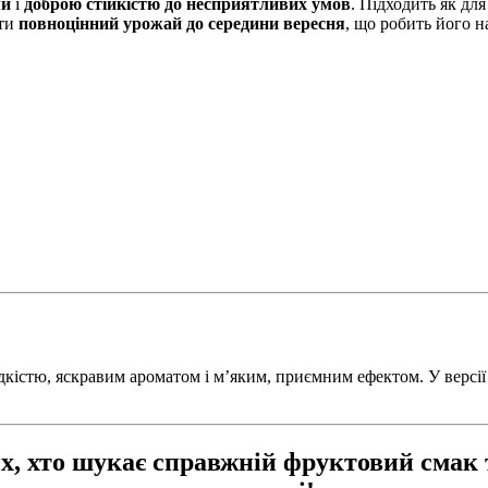
ми
і
доброю стійкістю до несприятливих умов
. Підходить як для
ати
повноцінний урожай до середини вересня
, що робить його н
дкістю, яскравим ароматом і м’яким, приємним ефектом. У версії
тих, хто шукає справжній фруктовий сма