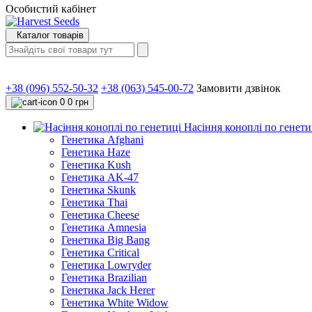
Особистий кабінет
Каталог товарів
+38 (096) 552-50-32
+38 (063) 545-00-72
Замовити дзвінок
0
0 грн
Насіння коноплі по генети
Генетика Afghani
Генетика Haze
Генетика Kush
Генетика AK-47
Генетика Skunk
Генетика Thai
Генетика Cheese
Генетика Amnesia
Генетика Big Bang
Генетика Critical
Генетика Lowryder
Генетика Brazilian
Генетика Jack Herer
Генетика White Widow