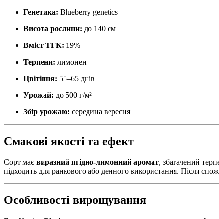
Генетика:
Blueberry genetics
Висота рослини:
до 140 см
Вміст ТГК:
19%
Терпени:
лимонен
Цвітіння:
55–65 днів
Урожай:
до 500 г/м²
Збір урожаю:
середина вересня
Смакові якості та ефект
Сорт має
виразний ягідно-лимонний аромат
, збагачений тер
підходить для ранкового або денного використання. Після спожи
Особливості вирощування