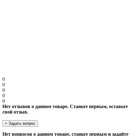
Примечание:
HTML разметка не поддерживается! Используйте обычный
текст.
Защита от роботов
Введите код в поле ниже
Продолжить
0
0
0
0
0
Нет отзывов о данном товаре. Станьте первым, оставьте
свой отзыв.
+ Задать вопрос
Нет вопросов о данном товаре, станьте первым и задайте