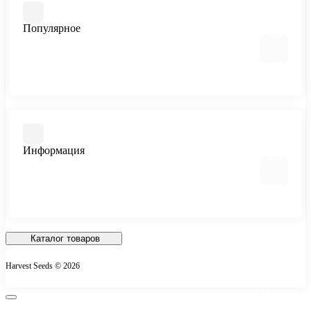
Популярное
Автоцветущие феминизированные
Медицинский каннабис
Быстроцветущие сорта
Информация
Феминизированные
Большие сорта
Все сорта
Отзывы о магазине
Доставка и Оплата
Каталог товаров
О магазине
Harvest Seeds © 2026
Контакты
ОБРАТНАЯ СВЯЗЬ
Возврат товара