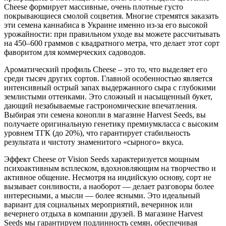
Cheese формирует массивные, очень плотные густо
покрывающиеся смолой соцветия. Многие стремятся заказать
эти семена каннабиса в Украине именно из-за его высокой
урожайности: при правильном уходе вы можете рассчитывать
на 450–600 граммов с квадратного метра, что делает этот сорт
фаворитом для коммерческих садоводов.
Ароматический профиль Cheese – это то, что выделяет его
среди тысяч других сортов. Главной особенностью является
интенсивный острый запах выдержанного сыра с глубокими
землистыми оттенками. Это сложный и насыщенный букет,
дающий незабываемые гастрономические впечатления.
Выбирая эти семена конопли в магазине Harvest Seeds, вы
получаете оригинальную генетику премиумкласса с высоким
уровнем ТГК (до 20%), что гарантирует стабильность
результата и чистоту знаменитого «сырного» вкуса.
Эффект Cheese от Vision Seeds характеризуется мощным
психоактивным всплеском, вдохновляющим на творчество и
активное общение. Несмотря на индийскую основу, сорт не
вызывает сонливости, а наоборот — делает разговоры более
интересными, а мысли — более ясными. Это идеальный
вариант для социальных мероприятий, вечеринок или
вечернего отдыха в компании друзей. В магазине Harvest
Seeds мы гарантируем подлинность семян, обеспечивая