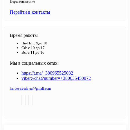
Перезвоните мне
Перейти в контакты
Время работы
Пн-Пт: с 9до 18
Сб: с 10 до 17
Вс: с 11 до 16
Мы в социальных сетях:
https://t.me/+380965525032
viber://chat?number=+380635450072
harvestseeds.ua@gmail.com