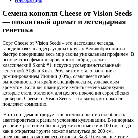
Информация
Семена конопля Cheese от Vision Seeds
— пикантный аромат и легендарная
генетика
Сорт Cheese от Vision Seeds – это настоящая легенда,
зародившаяся в андеграундных кругах Великобритании и
быстро покорившая весь мир своим уникальным профилем. В
основе этого феминизированного гибрида лежит
классический Skunk #1, искусно усовершенствованный
генетикой Afghan Kush. Результатом стало растение с
доминированием Индики (60%), славящееся своей
выносливостью и крайне специфическим, узнаваемым
ароматом. Если вы планируете купить семена марихуаны,
которые стали эталоном для целого поколения европейских
гроверов, Cheese от Vision Seeds – это выбор, который не
подлежит сомнению.
Этот сорт демонстрирует энергичный рост и способность
адаптироваться к разным условиям культивации. В индорных
условиях растение обычно держится отметки в 100 см, тогда
как в открытом грунте может вытянуться до 200 см,
превращаясь в настоящего гиганта. За 8–9 недель цветение