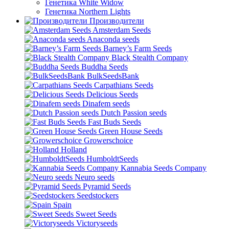
Генетика White Widow
Генетика Northern Lights
Производители
Amsterdam Seeds
Anaconda seeds
Barney’s Farm Seeds
Black Stealth Company
Buddha Seeds
BulkSeedsBank
Carpathians Seeds
Delicious Seeds
Dinafem seeds
Dutch Passion seeds
Fast Buds Seeds
Green House Seeds
Growerschoice
Holland
HumboldtSeeds
Kannabia Seeds Company
Neuro seeds
Pyramid Seeds
Seedstockers
Spain
Sweet Seeds
Victoryseeds