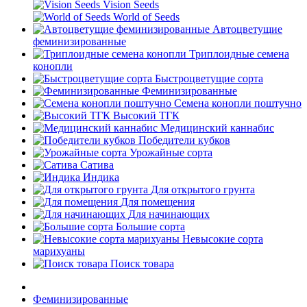
Vision Seeds
World of Seeds
Автоцветущие
феминизированные
Триплоидные семена
конопли
Быстроцветущие сорта
Феминизированные
Семена конопли поштучно
Высокий ТГК
Медицинский каннабис
Победители кубков
Урожайные сорта
Сатива
Индика
Для открытого грунта
Для помещения
Для начинающих
Большие сорта
Невысокие сорта
марихуаны
Поиск товара
Феминизированные