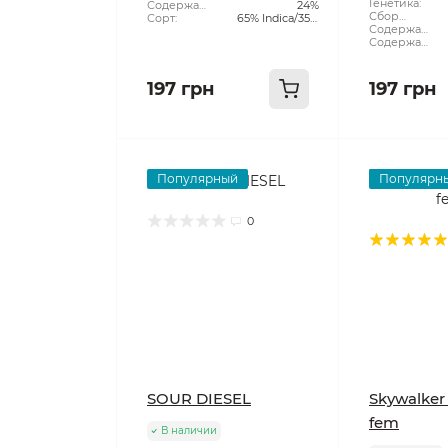
растения:
Генетика:
CBD:
Содержание
Cookies
24%
Сбор
ТГК:
Сорт:
65% Indica/35%
Урожая:
Содержание
Sativa
CBD:
Содержание
ТГК:
197 грн
197 грн
Популярный
Популярн
0
SOUR DIESEL
Skywalker
fem
В наличии