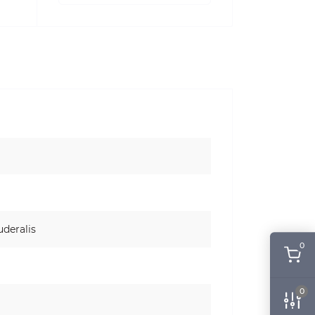
deralis
0
0