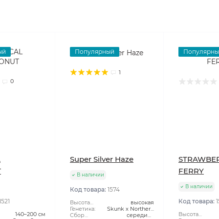
ый
Популярный
Популярны
1
0
L
Super Silver Haze
STRAWBE
T
FERRY
В наличии
В наличии
Код товара:
1574
1521
Код товара:
1
Высота
высокая
растения:
Генетика:
Skunk x Northern
140–200 см
Высота
Сбор
Lights x Haze
середина