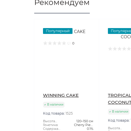
Рекомендуем
Популярный
Популярн
0
WINNING CAKE
TROPICA
COCONU
В наличии
В наличии
Код товара:
1525
Код товара:
Высота
120–150 см
растения:
Генетика:
Cherry Pie x
Высота
Содержание
Green Scout
0.1%