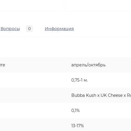
Вопросы
0
Информация
нте
апрель/октябрь
0,75-1 м.
Bubba Kush x UK Cheese x Ru
0,1%
13-17%