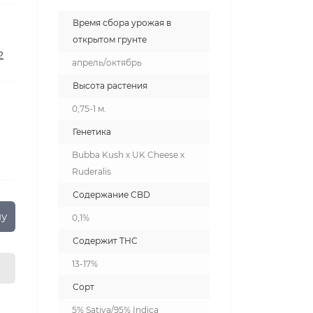
Время сбора урожая в
открытом грунте
?
апрель/октябрь
Высота растения
0,75-1 м.
Генетика
Bubba Kush x UK Cheese x
Ruderalis
Содержание CBD
ну
0,1%
Содержит THC
13-17%
Сорт
5% Sativa/95% Indica