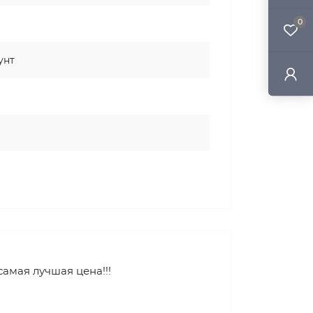
0
унт
амая лучшая цена!!!