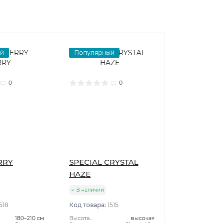
й
Популярный
0
0
RRY
SPECIAL CRYSTAL
HAZE
В наличии
518
Код товара:
1515
180–210 см
Высота
высокая