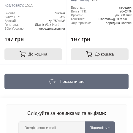
Код товару:
1515
Висота
середня
рослини:
Вміст ТГК:
20–24%
Висота
висока
Врожай:
до 600 г/м²
рослини:
Вміст ТГК:
23%
Генетика:
Chemdawg 91 x Super
Врожай:
до 750 г/м²
Збір Урожаю:
середина жовтня
Skunk
Генетика:
Skunk #1 x Northern
Збір Урожаю:
середина жовтня
Lights x Haze
197 грн
197 грн
До кошика
До кошика
Показати ще
Слідкуйте за новинками та акціями:
Підпишіться