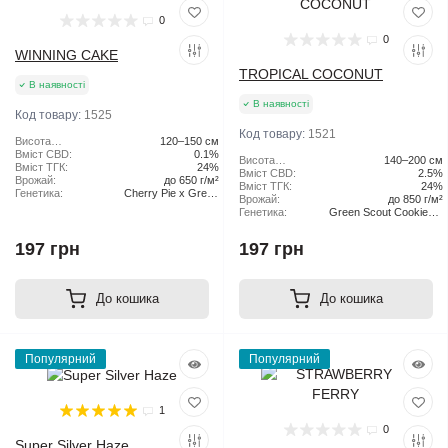
0
0
WINNING CAKE
TROPICAL COCONUT
В наявності
В наявності
Код товару:
1525
Код товару:
1521
Висота
120–150 см
рослини:
Вміст CBD:
0.1%
Висота
140–200 см
Вміст ТГК:
24%
рослини:
Вміст CBD:
2.5%
Врожай:
до 650 г/м²
Вміст ТГК:
24%
Генетика:
Cherry Pie x Green
Врожай:
до 850 г/м²
Scout Cookies
Генетика:
Green Scout Cookies x
Tangie
197 грн
197 грн
До кошика
До кошика
Популярний
Популярний
1
0
Super Silver Haze