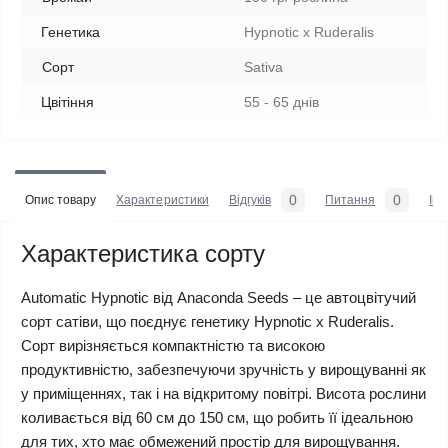
Генетика
Hypnotic x Ruderalis
Сорт
Sativa
Цвітіння
55 - 65 днів
0
0
Опис товару
Характеристики
Відгуків
Питання
Iн
Характеристика сорту
Automatic Hypnotic від Anaconda Seeds – це автоцвітучий
сорт сатіви, що поєднує генетику Hypnotic x Ruderalis.
Сорт вирізняється компактністю та високою
продуктивністю, забезпечуючи зручність у вирощуванні як
у приміщеннях, так і на відкритому повітрі. Висота рослини
коливається від 60 см до 150 см, що робить її ідеальною
для тих, хто має обмежений простір для вирощування.