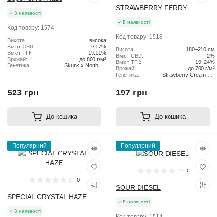
STRAWBERRY FERRY
В наявності
В наявності
Код товару:
1574
Код товару:
1518
Висота
висока
рослини:
Вміст CBD:
0.17%
Висота
180–210 см
Вміст ТГК:
19.11%
рослини:
Вміст CBD:
2%
Врожай:
до 800 г/м²
Вміст ТГК:
19–24%
Генетика:
Skunk x Northern
Врожай:
до 700 г/м²
Lights x Haze
Генетика:
Strawberry Cream Pie
x Original Haze
523 грн
197 грн
До кошика
До кошика
Популярний
Популярний
0
0
SOUR DIESEL
SPECIAL CRYSTAL HAZE
В наявності
В наявності
Код товару:
1514