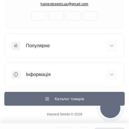
harvestseeds.ua@gmail.com
Популярне
Автоквітучі фемінізовані
Медичний канабіс
Інформація
Швидкоквітучі сорти
Фемінізовані
Відгуки про магазин
Великі сорти
Доставка та Оплата
Каталог товарів
Всі сорти
Про магазин
Зворотній зв'язок
Harvest Seeds © 2026
Повернення товару