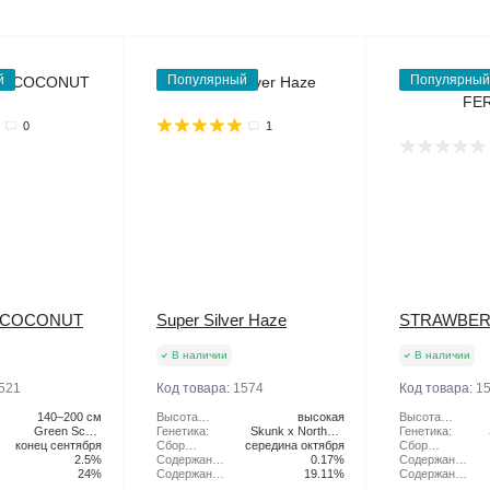
й
Популярный
Популярный
0
1
 COCONUT
Super Silver Haze
STRAWBER
В наличии
В наличии
521
Код товара:
1574
Код товара:
1
140–200 см
Высота
высокая
Высота
Green Scout
растения:
Генетика:
Skunk x Northern
растения:
Генетика:
Cookies x Tangie
конец сентября
Сбор
середина октября
Lights x Haze
Сбор
2.5%
Урожая:
Содержание
0.17%
Урожая:
Содержание
24%
CBD:
Содержание
19.11%
CBD:
Содержание
ТГК:
ТГК: