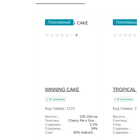
Популярный
Популярны
0
WINNING CAKE
TROPICAL
В наличии
В наличии
Код товара:
1525
Код товара:
1
Высота
120–150 см
Высота
растения:
Генетика:
Cherry Pie x Green
растения:
Генетика:
Содержание
Scout Cookies
0.1%
Сбор
CBD:
Содержание
24%
Урожая:
Содержание
ТГК:
Сорт:
65% Indica/35%
CBD:
Содержание
Sativa
ТГК: