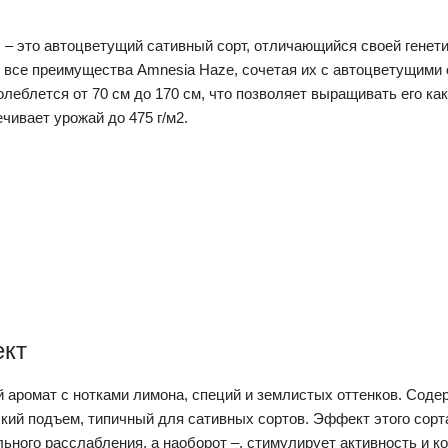
s – это автоцветущий сативный сорт, отличающийся своей генет
т все преимущества Amnesia Haze, сочетая их с автоцветущими с
леблется от 70 см до 170 см, что позволяет выращивать его как 
чивает урожай до 475 г/м2.
ект
й аромат с нотками лимона, специй и землистых оттенков. Сод
кий подъем, типичный для сативных сортов. Эффект этого сорт
ьного расслабления, а наоборот –. стимулирует активность и к