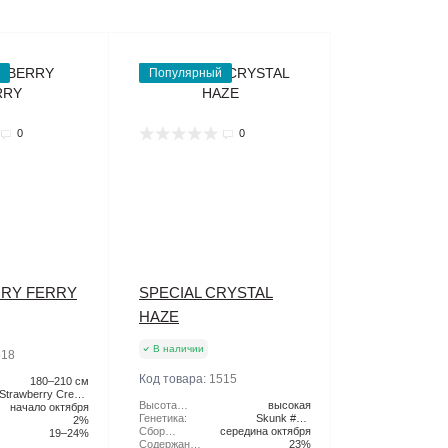
Популярный
0
0
RY FERRY
SPECIAL CRYSTAL
HAZE
В наличии
518
Код товара:
1515
180–210 см
Strawberry Cream
Высота
высокая
Pie x Original Haze
начало октября
растения:
Генетика:
Skunk #1 x
2%
Сбор
середина октября
Northern Lights x
19–24%
Урожая:
Содержание
Haze
23%