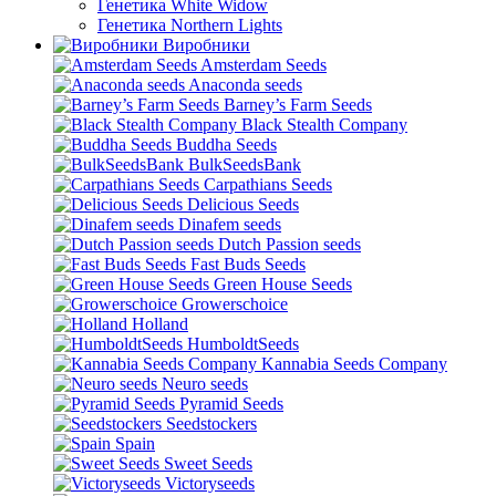
Генетика White Widow
Генетика Northern Lights
Виробники
Amsterdam Seeds
Anaconda seeds
Barney’s Farm Seeds
Black Stealth Company
Buddha Seeds
BulkSeedsBank
Carpathians Seeds
Delicious Seeds
Dinafem seeds
Dutch Passion seeds
Fast Buds Seeds
Green House Seeds
Growerschoice
Holland
HumboldtSeeds
Kannabia Seeds Company
Neuro seeds
Pyramid Seeds
Seedstockers
Spain
Sweet Seeds
Victoryseeds