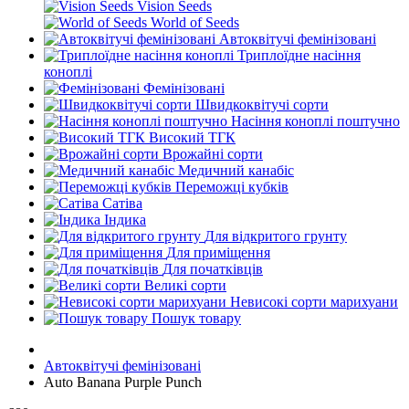
Vision Seeds
World of Seeds
Автоквітучі фемінізовані
Триплоїдне насіння
коноплі
Фемінізовані
Швидкоквітучі сорти
Насіння коноплі поштучно
Високий ТГК
Врожайні сорти
Медичний канабіс
Переможці кубків
Сатіва
Індика
Для відкритого грунту
Для приміщення
Для початківців
Великі сорти
Невисокі сорти марихуани
Пошук товару
Автоквітучі фемінізовані
Auto Banana Purple Punch