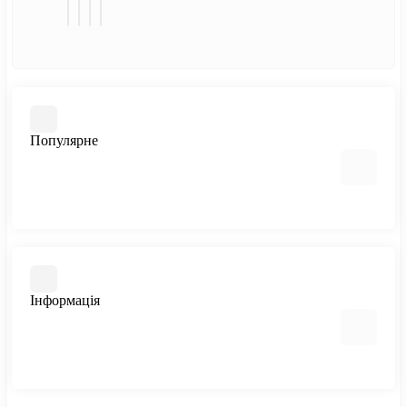
Популярне
Автоквітучі фемінізовані
Медичний канабіс
Швидкоквітучі сорти
Інформація
Фемінізовані
Великі сорти
Всі сорти
Відгуки про магазин