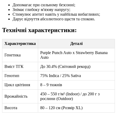
Допомагає при сильному безсонні;
Знімає глибоку м'язову напругу;
Стимулює апетит навіть у найбільш вибагливих;
Дарує відчуття абсолютного щастя та спокою.
Технічні характеристики:
Характеристика
Деталі
Purple Punch Auto x Strawberry Banana
Генетика
Auto
Вміст ТГК
До 30.4% (Світовий рекорд)
Генотип
75% Indica / 25% Sativa
Цикл цвітіння
8 – 9 тижнів
450 – 550 г/м² (Indoor) / до 200 г з
Врожайність
рослини (Outdoor)
Висота
80 – 120 см (Розмір XL)