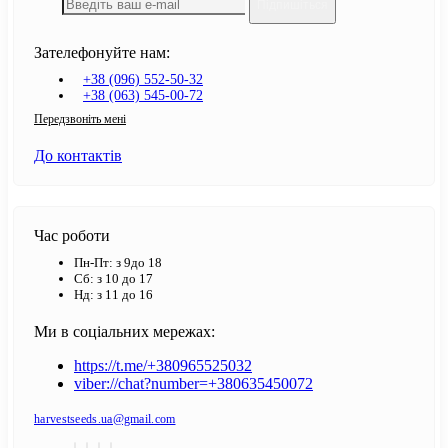
Підпишіться
Зателефонуйте нам:
+38 (096) 552-50-32
+38 (063) 545-00-72
Передзвоніть мені
До контактів
Час роботи
Пн-Пт: з 9до 18
Сб: з 10 до 17
Нд: з 11 до 16
Ми в соціальних мережах:
https://t.me/+380965525032
viber://chat?number=+380635450072
harvestseeds.ua@gmail.com