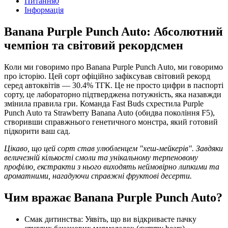
Питання
0
Iнформація
Banana Purple Punch Auto: Абсолютний
чемпіон та світовий рекордсмен
Коли ми говоримо про Banana Purple Punch Auto, ми говоримо
про історію. Цей сорт офіційно зафіксував світовий рекорд
серед автоквітів — 30.4% ТГК. Це не просто цифри в паспорті
сорту, це лабораторно підтверджена потужність, яка назавжди
змінила правила гри. Команда Fast Buds схрестила Purple
Punch Auto та Strawberry Banana Auto (обидва покоління F5),
створивши справжнього генетичного монстра, який готовий
підкорити ваш сад.
Цікаво, що цей сорт став улюбленцем "хеш-мейкерів". Завдяки
величезній кількості смоли та унікальному терпеновому
профілю, екстракти з нього виходять неймовірно липкими та
ароматними, нагадуючи справжні фруктові десерти.
Чим вражає Banana Purple Punch Auto?
Смак дитинства: Уявіть, що ви відкриваєте пачку