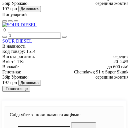
Збір Урожаю:
середина жовтн
197 грн
До кошика
Популярний
0
SOUR DIESEL
В наявності
Код товару:
1514
Висота рослини:
середн
Вміст ТГК:
20–24
Врожай:
до 600 г/м
Генетика:
Chemdawg 91 x Super Skun
Збір Урожаю:
середина жовтн
197 грн
До кошика
Показати ще
Слідкуйте за новинками та акціями: