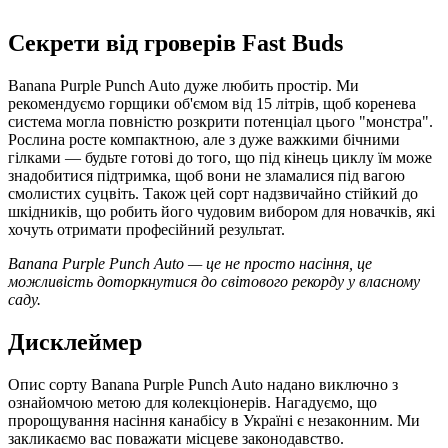
Секрети від гроверів Fast Buds
Banana Purple Punch Auto дуже любить простір. Ми
рекомендуємо горщики об'ємом від 15 літрів, щоб коренева
система могла повністю розкрити потенціал цього "монстра".
Рослина росте компактною, але з дуже важкими бічними
гілками — будьте готові до того, що під кінець циклу їм може
знадобитися підтримка, щоб вони не зламалися під вагою
смолистих суцвіть. Також цей сорт надзвичайно стійкий до
шкідників, що робить його чудовим вибором для новачків, які
хочуть отримати професійний результат.
Banana Purple Punch Auto — це не просто насіння, це
можливість доторкнутися до світового рекорду у власному
саду.
Дисклеймер
Опис сорту Banana Purple Punch Auto надано виключно з
ознайомчою метою для колекціонерів. Нагадуємо, що
пророщування насіння канабісу в Україні є незаконним. Ми
закликаємо вас поважати місцеве законодавство.