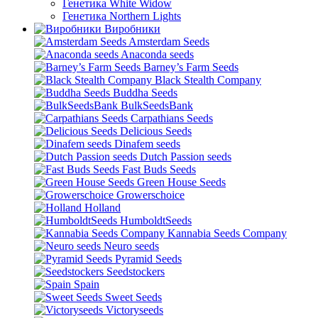
Генетика White Widow
Генетика Northern Lights
Виробники
Amsterdam Seeds
Anaconda seeds
Barney’s Farm Seeds
Black Stealth Company
Buddha Seeds
BulkSeedsBank
Carpathians Seeds
Delicious Seeds
Dinafem seeds
Dutch Passion seeds
Fast Buds Seeds
Green House Seeds
Growerschoice
Holland
HumboldtSeeds
Kannabia Seeds Company
Neuro seeds
Pyramid Seeds
Seedstockers
Spain
Sweet Seeds
Victoryseeds