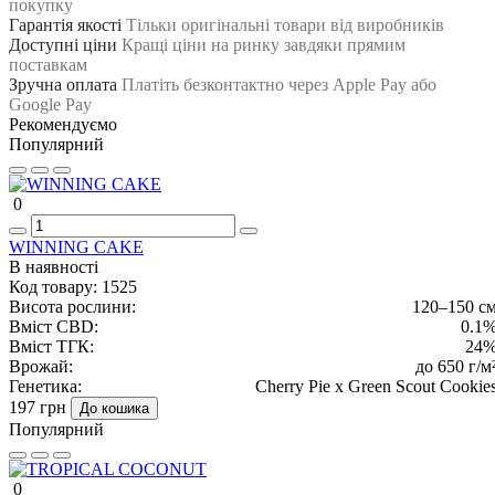
покупку
Гарантія якості
Тільки оригінальні товари від виробників
Доступні ціни
Кращі ціни на ринку завдяки прямим
поставкам
Зручна оплата
Платіть безконтактно через Apple Pay або
Google Pay
Рекомендуємо
Популярний
0
WINNING CAKE
В наявності
Код товару:
1525
Висота рослини:
120–150 с
Вміст CBD:
0.1
Вміст ТГК:
24
Врожай:
до 650 г/м
Генетика:
Cherry Pie x Green Scout Cookie
197 грн
До кошика
Популярний
0