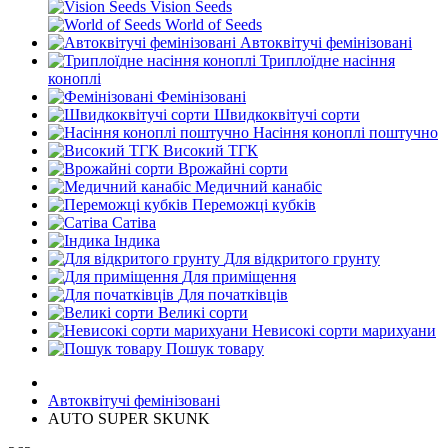
Vision Seeds
World of Seeds
Автоквітучі фемінізовані
Триплоїдне насіння
коноплі
Фемінізовані
Швидкоквітучі сорти
Насіння коноплі поштучно
Високий ТГК
Врожайні сорти
Медичний канабіс
Переможці кубків
Сатіва
Індика
Для відкритого грунту
Для приміщення
Для початківців
Великі сорти
Невисокі сорти марихуани
Пошук товару
Автоквітучі фемінізовані
AUTO SUPER SKUNK