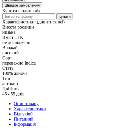
Швидке замовлення
Купити в один клік
Купити
Характеристики:
(дивитися всі)
Висота рослини
низька
Вміст ТГК
не досліджено
Врожай
високий
Сорт
переважно Indica
Стать
100% жіноча
Тип
автоквіт
Цвітіння
45 - 55 днів
Опис товару
Характеристики
Відгуків
0
Питання
0
Iнформація