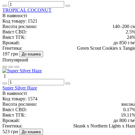
TROPICAL COCONUT
В наявності
Код товару:
1521
Висота рослини:
140–200 с
Вміст CBD:
2.5
Вміст ТГК:
24
Врожай:
до 850 г/м
Генетика:
Green Scout Cookies x Tangi
197 грн
До кошика
Популярний
1
Super Silver Haze
В наявності
Код товару:
1574
Висота рослини:
висок
Вміст CBD:
0.17
Вміст ТГК:
19.11
Врожай:
до 800 г/м
Генетика:
Skunk x Northern Lights x Haz
523 грн
До кошика