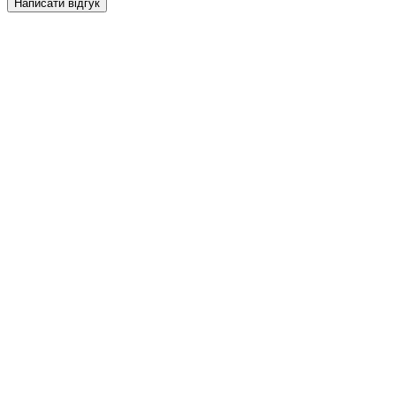
Написати відгук
НАПИСАТИ ВІДГУК
Насіння коноплі AUTO SUPER SKUNK - Neuro seeds
Моя оцінка: