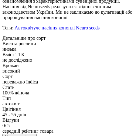
ознайомлення з характеристиками сувенірної продукції.
Насіння від Neuroseeds реалізується згідно з чинним
законодавством України. Ми не закликаємо до культивації або
пророщування насіння коноплі.
Теги:
Автоквітуче насіння коноплі Neuro seeds
Детальніше про сорт
Висота рослини
низька
Вміст ТГК
не досліджено
Врожай
високий
Сорт
переважно Indica
Стать
100% жіноча
Тип
автоквіт
Цвітіння
45 - 55 днів
Відгуки
0
/ 5
середній рейтинг товара