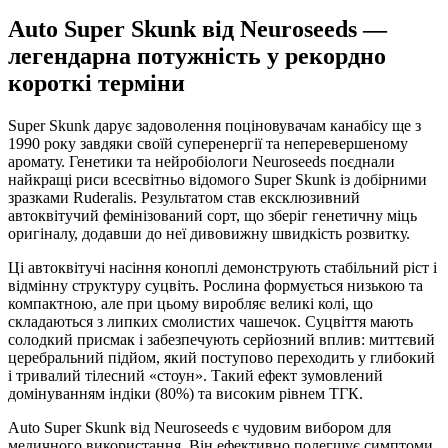
Auto Super Skunk від Neuroseeds —
легендарна потужність у рекордно
короткі терміни
Super Skunk дарує задоволення поціновувачам канабісу ще з
1990 року завдяки своїй суперенергії та неперевершеному
аромату. Генетики та нейробіологи Neuroseeds поєднали
найкращі риси всесвітньо відомого Super Skunk із добірними
зразками Ruderalis. Результатом став ексклюзивний
автоквітучий фемінізований сорт, що зберіг генетичну міць
оригіналу, додавши до неї дивовижну швидкість розвитку.
Ці автоквітучі насіння коноплі демонструють стабільний ріст і
відмінну структуру суцвіть. Рослина формується низькою та
компактною, але при цьому виробляє великі колі, що
складаються з липких смолистих чашечок. Суцвіття мають
солодкий присмак і забезпечують серйозний вплив: миттєвий
церебральний підйом, який поступово переходить у глибокий
і тривалий тілесний «стоун». Такий ефект зумовлений
домінуванням індіки (80%) та високим рівнем ТГК.
Auto Super Skunk від Neuroseeds є чудовим вибором для
медичного використання. Він ефективно полегшує симптоми