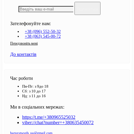
Підпишіться
Зателефонуйте нам:
+38 (096) 552-50-32
+38 (063) 545-00-72
Передзвоніть мені
До контактів
Час роботи
Пн-Пт: з 9до 18
Сб: з 10 до 17
Нд: з 11 до 16
Ми в соціальних мережах:
https://t.me/+380965525032
viber://chat?number=+380635450072
harvestseeds.ua@gmail.com