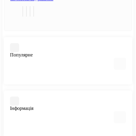
Популярне
Автоквітучі фемінізовані
Медичний канабіс
Швидкоквітучі сорти
Інформація
Фемінізовані
Великі сорти
Всі сорти