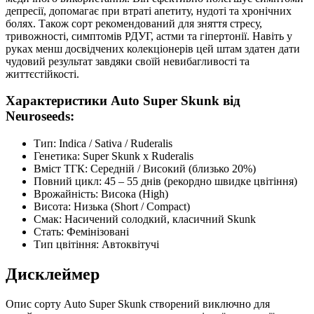
депресії, допомагає при втраті апетиту, нудоті та хронічних
болях. Також сорт рекомендований для зняття стресу,
тривожності, симптомів РДУГ, астми та гіпертонії. Навіть у
руках менш досвідчених колекціонерів цей штам здатен дати
чудовий результат завдяки своїй невибагливості та
життєстійкості.
Характеристики Auto Super Skunk від
Neuroseeds:
Тип: Indica / Sativa / Ruderalis
Генетика: Super Skunk x Ruderalis
Вміст ТГК: Середній / Високий (близько 20%)
Повний цикл: 45 – 55 днів (рекордно швидке цвітіння)
Врожайність: Висока (High)
Висота: Низька (Short / Compact)
Смак: Насичений солодкий, класичний Skunk
Стать: Фемінізовані
Тип цвітіння: Автоквітучі
Дисклеймер
Опис сорту Auto Super Skunk створений виключно для