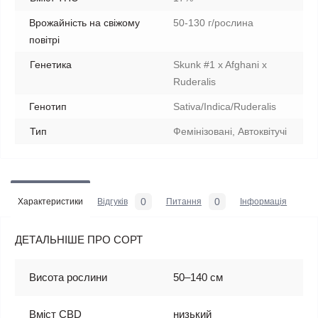
Врожайність на свіжому
50-130 г/рослина
повітрі
Генетика
Skunk #1 x Afghani x
Ruderalis
Генотип
Sativa/Indica/Ruderalis
Тип
Фемінізовані, Автоквітучі
0
0
Характеристики
Відгуків
Питання
Iнформація
ДЕТАЛЬНІШЕ ПРО СОРТ
Висота рослини
50–140 см
Вміст CBD
низький