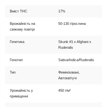
Вміст THC
17%
Врожайність на
50-130 г/рослина
свіжому повітрі
Генетика
Skunk #1 x Afghani x
Ruderalis
Генотип
Sativa/Indica/Ruderalis
Тип
Фемінізовані,
Автоквітучі
Урожайність у
450 г/м²
приміщенні