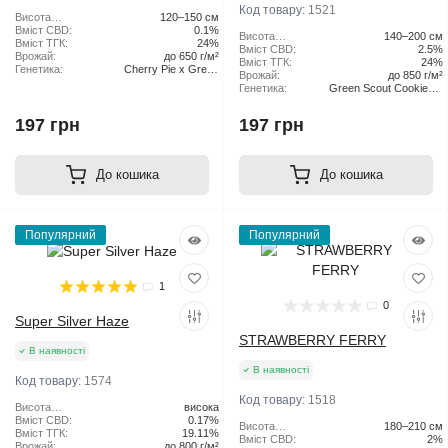
Код товару:
1521
Висота
120–150 см
рослини:
Вміст CBD:
0.1%
Висота
140–200 см
Вміст ТГК:
24%
рослини:
Вміст CBD:
2.5%
Врожай:
до 650 г/м²
Вміст ТГК:
24%
Генетика:
Cherry Pie x Green
Врожай:
до 850 г/м²
Scout Cookies
Генетика:
Green Scout Cookies x
Tangie
197 грн
197 грн
До кошика
До кошика
Популярний
Популярний
1
0
Super Silver Haze
STRAWBERRY FERRY
В наявності
В наявності
Код товару:
1574
Код товару:
1518
Висота
висока
рослини:
Вміст CBD:
0.17%
Висота
180–210 см
Вміст ТГК:
19.11%
рослини:
Вміст CBD:
2%
Врожай:
до 800 г/м²