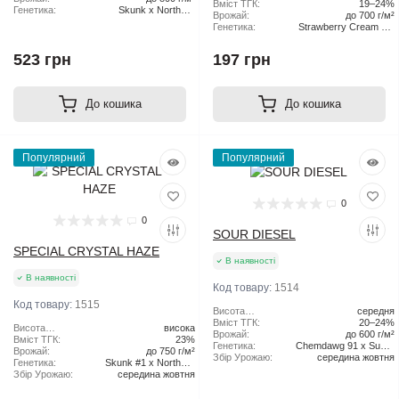
Вміст ТГК:
19–24%
Генетика:
Skunk x Northern
Врожай:
до 700 г/м²
Lights x Haze
Генетика:
Strawberry Cream Pie
x Original Haze
523 грн
197 грн
До кошика
До кошика
Популярний
Популярний
0
0
SOUR DIESEL
SPECIAL CRYSTAL HAZE
В наявності
В наявності
Код товару:
1514
Код товару:
1515
Висота
середня
рослини:
Вміст ТГК:
20–24%
Висота
висока
Врожай:
до 600 г/м²
рослини:
Вміст ТГК:
23%
Генетика:
Chemdawg 91 x Super
Врожай:
до 750 г/м²
Збір Урожаю:
середина жовтня
Skunk
Генетика:
Skunk #1 x Northern
Збір Урожаю:
середина жовтня
Lights x Haze