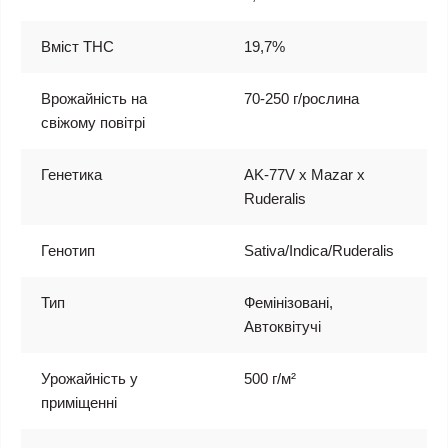
Вміст THC
19,7%
Врожайність на
70-250 г/рослина
свіжому повітрі
Генетика
AK-77V x Mazar x
Ruderalis
Генотип
Sativa/Indica/Ruderalis
Тип
Фемінізовані,
Автоквітучі
Урожайність у
500 г/м²
приміщенні