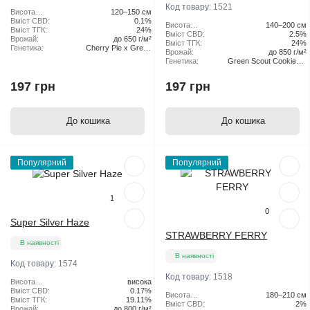
Код товару:
1521
Висота
120–150 см
рослини:
Вміст CBD:
0.1%
Висота
140–200 см
Вміст ТГК:
24%
рослини:
Вміст CBD:
2.5%
Врожай:
до 650 г/м²
Вміст ТГК:
24%
Генетика:
Cherry Pie x Green
Врожай:
до 850 г/м²
Scout Cookies
Генетика:
Green Scout Cookies x
Tangie
197 грн
197 грн
До кошика
До кошика
Популярний
Популярний
1
0
Super Silver Haze
STRAWBERRY FERRY
В наявності
В наявності
Код товару:
1574
Код товару:
1518
Висота
висока
рослини:
Вміст CBD:
0.17%
Висота
180–210 см
Вміст ТГК:
19.11%
рослини:
Вміст CBD:
2%
Врожай:
до 800 г/м²