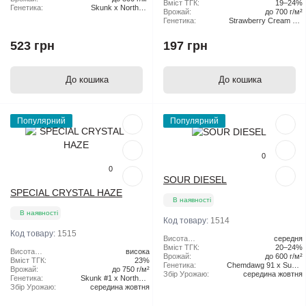
Вміст ТГК:
19–24%
Генетика:
Skunk x Northern
Врожай:
до 700 г/м²
Lights x Haze
Генетика:
Strawberry Cream Pie
x Original Haze
523 грн
197 грн
До кошика
До кошика
Популярний
Популярний
0
0
SOUR DIESEL
SPECIAL CRYSTAL HAZE
В наявності
В наявності
Код товару:
1514
Код товару:
1515
Висота
середня
рослини:
Вміст ТГК:
20–24%
Висота
висока
Врожай:
до 600 г/м²
рослини:
Вміст ТГК:
23%
Генетика:
Chemdawg 91 x Super
Врожай:
до 750 г/м²
Збір Урожаю:
середина жовтня
Skunk
Генетика:
Skunk #1 x Northern
Збір Урожаю:
середина жовтня
Lights x Haze