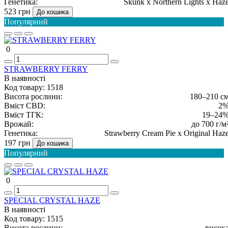
Генетика:
Skunk x Northern Lights x Haz
523 грн
До кошика
Популярний
0
STRAWBERRY FERRY
В наявності
Код товару:
1518
Висота рослини:
180–210 с
Вміст CBD:
2
Вміст ТГК:
19–24
Врожай:
до 700 г/м
Генетика:
Strawberry Cream Pie x Original Haz
197 грн
До кошика
Популярний
0
SPECIAL CRYSTAL HAZE
В наявності
Код товару:
1515
Висота рослини:
висок