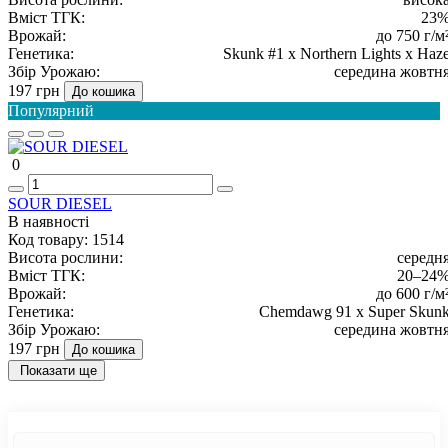
Вміст ТГК:
23
Врожай:
до 750 г/м
Генетика:
Skunk #1 x Northern Lights x Haz
Збір Урожаю:
середина жовтн
197 грн
До кошика
Популярний
0
SOUR DIESEL
В наявності
Код товару:
1514
Висота рослини:
середн
Вміст ТГК:
20–24
Врожай:
до 600 г/м
Генетика:
Chemdawg 91 x Super Skun
Збір Урожаю:
середина жовтн
197 грн
До кошика
Показати ще