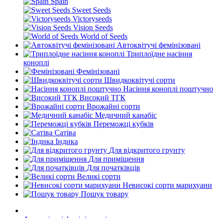
Spain
Sweet Seeds
Victoryseeds
Vision Seeds
World of Seeds
Автоквітучі фемінізовані
Триплоїдне насіння
коноплі
Фемінізовані
Швидкоквітучі сорти
Насіння коноплі поштучно
Високий ТГК
Врожайні сорти
Медичний канабіс
Переможці кубків
Сатіва
Індика
Для відкритого грунту
Для приміщення
Для початківців
Великі сорти
Невисокі сорти марихуани
Пошук товару