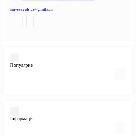
harvestseeds.ua@gmail.com
Популярне
Автоквітучі фемінізовані
Медичний канабіс
Швидкоквітучі сорти
Інформація
Фемінізовані
Великі сорти