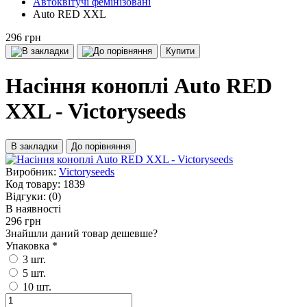
Автоквітучі фемінізовані
Auto RED XXL
296 грн
Купити
Насіння коноплі Auto RED
XXL - Victoryseeds
В закладки
До порівняння
Виробник:
Victoryseeds
Код товару:
1839
Відгуки:
(0)
В наявності
296 грн
Знайшли даний товар дешевше?
Упаковка
*
3 шт.
5 шт.
10 шт.