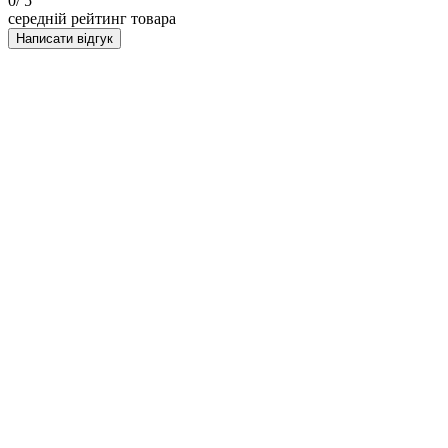
0
/ 5
середній рейтинг товара
Написати відгук
НАПИСАТИ ВІДГУК
Насіння коноплі Auto RED XXL - Victoryseeds
Моя оцінка: