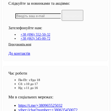
Слідкуйте за новинками та акціями:
Підпишіться
Зателефонуйте нам:
+38 (096) 552-50-32
+38 (063) 545-00-72
Передзвоніть мені
До контактів
Час роботи
Пн-Пт: з 9до 18
Сб: з 10 до 17
Нд: з 11 до 16
Ми в соціальних мережах:
https://t.me/+380965525032
viber://chat?number=+380635450072