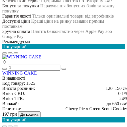
Клієнтський сервіс
Підтримка клієнтів по телефону 24\7
Бонуси за покупки
Нарахування бонусних балів за кожну
покупку
Гарантія якості
Тільки оригінальні товари від виробників
Доступні ціни
Кращі ціни на ринку завдяки прямим
поставкам
Зручна оплата
Платіть безконтактно через Apple Pay або
Google Pay
Рекомендуємо
Популярний
0
WINNING CAKE
В наявності
Код товару:
1525
Висота рослини:
120–150 с
Вміст CBD:
0.1
Вміст ТГК:
24
Врожай:
до 650 г/м
Генетика:
Cherry Pie x Green Scout Cookie
197 грн
До кошика
Популярний