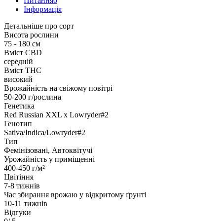
Питання
0
Iнформація
Детальніше про сорт
Висота рослини
75 - 180 см
Вміст CBD
середній
Вміст THC
високий
Врожайність на свіжому повітрі
50-200 г/рослина
Генетика
Red Russian XXL x Lowryder#2
Генотип
Sativa/Indica/Lowryder#2
Тип
Фемінізовані, Автоквітучі
Урожайність у приміщенні
400-450 г/м²
Цвітіння
7-8 тижнів
Час збирання врожаю у відкритому ґрунті
10-11 тижнів
Відгуки