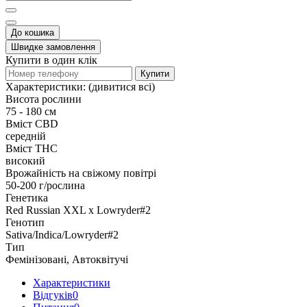
До кошика
Швидке замовлення
Купити в один клік
Купити
Характеристики:
(дивитися всі)
Висота рослини
75 - 180 см
Вміст CBD
середній
Вміст THC
високий
Врожайність на свіжому повітрі
50-200 г/рослина
Генетика
Red Russian XXL x Lowryder#2
Генотип
Sativa/Indica/Lowryder#2
Тип
Фемінізовані, Автоквітучі
Характеристики
Відгуків
0