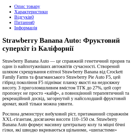
Опис товару
Характеристики
Відгуків
0
Питання
0
Iнформація
Strawberry Banana Auto: Фруктовий
суперхіт із Каліфорнії
Strawberry Banana Auto — це справжній генетичний прорив та
один із найпотужніших автоквітів сучасності. Створений
шляхом схрещування елітної Strawberry Banana від Crockett
Family Farms та флагманського Strawberry Pie Auto F5, цей
гібрид покоління F5 піднімає планку якості на недосяжну
висоту. З приголомшливим вмістом ТГК до 27%, цей сорт
пропонує не просто «кайф», а повноцінний терапевтичний та
рекреаційний досвід, загорнутий у найсолодший фруктовий
аромат, який тільки можна уявити.
Рослина демонструє вибуховий ріст, притаманний справжнім
XXL-гігантам, досягаючи висоти 110–150 см. Strawberry
Banana Auto формує масивну центральну колу та міцні бічні
гілки, які швидко вкриваються щільними, «шипастими»