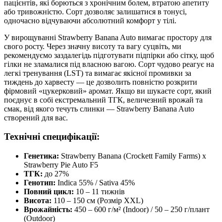
пацієнтів, які борються з хронічним болем, втратою апетиту
або тривожністю. Сорт дозволяє залишатися в тонусі,
одночасно відчуваючи абсолютний комфорт у тілі.
У вирощуванні Strawberry Banana Auto вимагає простору для
свого росту. Через значну висоту та вагу суцвіть, ми
рекомендуємо заздалегідь підготувати підпірки або сітку, щоб
гілки не зламалися під власною вагою. Сорт чудово реагує на
легкі тренування (LST) та вимагає якісної промивки за
тиждень до харвесту — це дозволить повністю розкрити
фірмовий «цукерковий» аромат. Якщо ви шукаєте сорт, який
поєднує в собі екстремальний ТГК, величезний врожай та
смак, від якого течуть слинки — Strawberry Banana Auto
створений для вас.
Технічні специфікації:
Генетика:
Strawberry Banana (Crockett Family Farms) x
Strawberry Pie Auto F5
ТГК:
до 27%
Генотип:
Indica 55% / Sativa 45%
Повний цикл:
10 – 11 тижнів
Висота:
110 – 150 см (Розмір XXL)
Врожайність:
450 – 600 г/м² (Indoor) / 50 – 250 г/плант
(Outdoor)