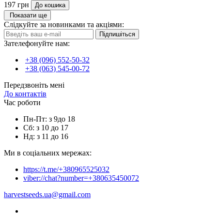
197 грн
До кошика
Показати ще
Слідкуйте за новинками та акціями:
Підпишіться
Зателефонуйте нам:
+38 (096) 552-50-32
+38 (063) 545-00-72
Передзвоніть мені
До контактів
Час роботи
Пн-Пт: з 9до 18
Сб: з 10 до 17
Нд: з 11 до 16
Ми в соціальних мережах:
https://t.me/+380965525032
viber://chat?number=+380635450072
harvestseeds.ua@gmail.com