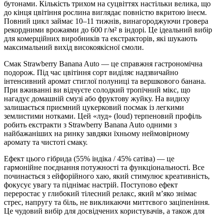
бутонами. Кількість трихом на суцвіттях настільки велика, що
до кінця цвітіння рослина виглядає повністю вкритою інеєм.
Повний цикл займає 10–11 тижнів, винагороджуючи гровера
рекордними врожаями до 600 г/м² в індорі. Це ідеальний вибір
для комерційних виробників та екстракторів, які шукають
максимальний вихід високоякісної смоли.
Смак Strawberry Banana Auto — це справжня гастрономічна
подорож. Під час цвітіння сорт виділяє надзвичайно
інтенсивний аромат стиглої полуниці та вершкового банана.
При вживанні ви відчуєте солодкий тропічний мікс, що
нагадує домашній смузі або фруктову жуйку. На видиху
залишається приємний цукерковий посмак із легкими
землистими нотками. Цей «луд» (loud) терпеновий профіль
робить екстракти з Strawberry Banana Auto одними з
найбажаніших на ринку завдяки їхньому неймовірному
аромату та чистоті смаку.
Ефект цього гібрида (55% індіка / 45% сатіва) — це
гармонійне поєднання потужності та функціональності. Все
починається з ейфорійного хаю, який стимулює креативність,
фокусує увагу та піднімає настрій. Поступово ефект
переростає у глибокий тілесний релакс, який м’яко знімає
стрес, напругу та біль, не викликаючи миттєвого заціпеніння.
Це чудовий вибір для досвідчених користувачів, а також для