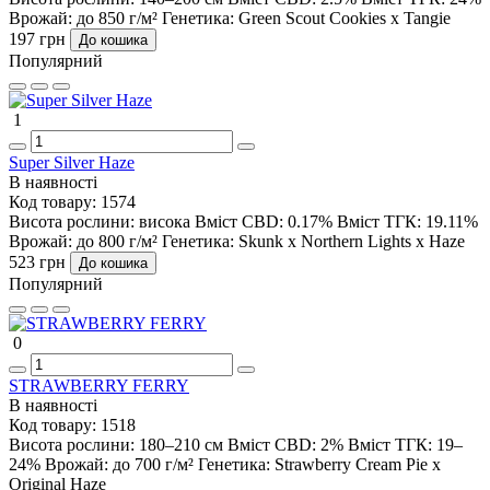
Врожай:
до 850 г/м²
Генетика:
Green Scout Cookies x Tangie
197 грн
До кошика
Популярний
1
Super Silver Haze
В наявності
Код товару:
1574
Висота рослини:
висока
Вміст CBD:
0.17%
Вміст ТГК:
19.11%
Врожай:
до 800 г/м²
Генетика:
Skunk x Northern Lights x Haze
523 грн
До кошика
Популярний
0
STRAWBERRY FERRY
В наявності
Код товару:
1518
Висота рослини:
180–210 см
Вміст CBD:
2%
Вміст ТГК:
19–
24%
Врожай:
до 700 г/м²
Генетика:
Strawberry Cream Pie x
Original Haze