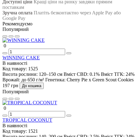
Доступні ціни
Кращі ціни на ринку завдяки прямим
поставкам
Зручна оплата
Платіть безконтактно через Apple Pay або
Google Pay
Рекомендуємо
Популярний
0
WINNING CAKE
В наявності
Код товару:
1525
Висота рослини:
120–150 см
Вміст CBD:
0.1%
Вміст ТГК:
24%
Врожай:
до 650 г/м²
Генетика:
Cherry Pie x Green Scout Cookies
197 грн
До кошика
Популярний
0
TROPICAL COCONUT
В наявності
Код товару:
1521
Висота рослини:
140–200 см
Вміст CBD:
2.5%
Вміст ТГК:
24%