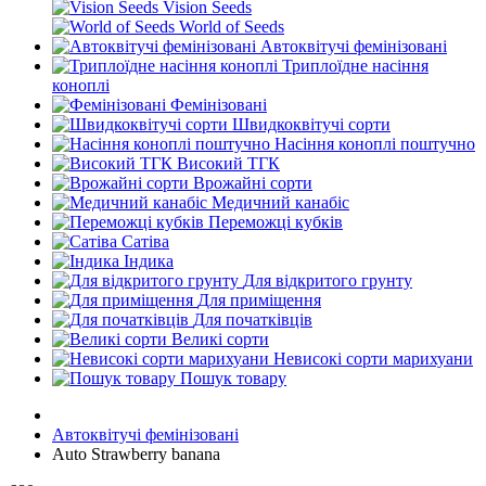
Vision Seeds
World of Seeds
Автоквітучі фемінізовані
Триплоїдне насіння
коноплі
Фемінізовані
Швидкоквітучі сорти
Насіння коноплі поштучно
Високий ТГК
Врожайні сорти
Медичний канабіс
Переможці кубків
Сатіва
Індика
Для відкритого грунту
Для приміщення
Для початківців
Великі сорти
Невисокі сорти марихуани
Пошук товару
Автоквітучі фемінізовані
Auto Strawberry banana