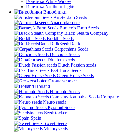
Генетика White Widow
Генетика Northern Lights
Виробники
Amsterdam Seeds
Anaconda seeds
Barney’s Farm Seeds
Black Stealth Company
Buddha Seeds
BulkSeedsBank
Carpathians Seeds
Delicious Seeds
Dinafem seeds
Dutch Passion seeds
Fast Buds Seeds
Green House Seeds
Growerschoice
Holland
HumboldtSeeds
Kannabia Seeds Company
Neuro seeds
Pyramid Seeds
Seedstockers
Spain
Sweet Seeds
Victoryseeds