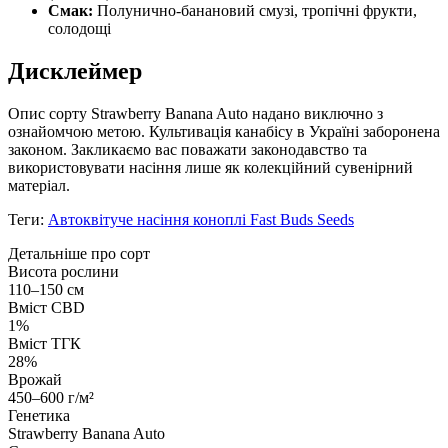
Смак:
Полунично-банановий смузі, тропічні фрукти,
солодощі
Дисклеймер
Опис сорту Strawberry Banana Auto надано виключно з
ознайомчою метою. Культивація канабісу в Україні заборонена
законом. Закликаємо вас поважати законодавство та
використовувати насіння лише як колекційний сувенірний
матеріал.
Теги:
Автоквітуче насіння коноплі Fast Buds Seeds
Детальніше про сорт
Висота рослини
110–150 см
Вміст CBD
1%
Вміст ТГК
28%
Врожай
450–600 г/м²
Генетика
Strawberry Banana Auto