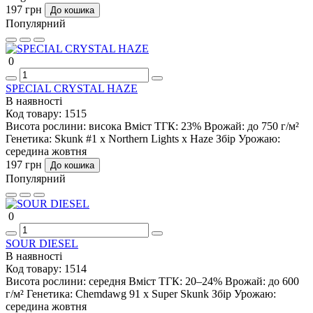
197 грн
До кошика
Популярний
0
SPECIAL CRYSTAL HAZE
В наявності
Код товару:
1515
Висота рослини:
висока
Вміст ТГК:
23%
Врожай:
до 750 г/м²
Генетика:
Skunk #1 x Northern Lights x Haze
Збір Урожаю:
середина жовтня
197 грн
До кошика
Популярний
0
SOUR DIESEL
В наявності
Код товару:
1514
Висота рослини:
середня
Вміст ТГК:
20–24%
Врожай:
до 600
г/м²
Генетика:
Chemdawg 91 x Super Skunk
Збір Урожаю:
середина жовтня