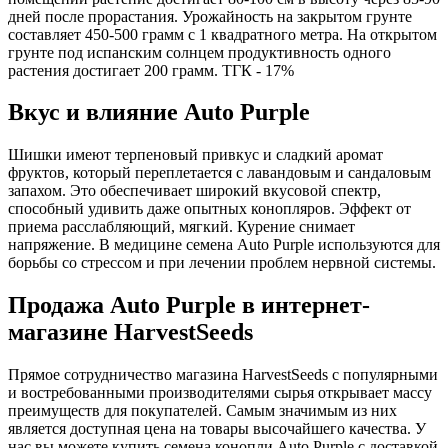
дней после прорастания. Урожайность на закрытом грунте
составляет 450-500 грамм с 1 квадратного метра. На открытом
грунте под испанским солнцем продуктивность одного
растения достигает 200 грамм. ТГК - 17%
Вкус и влияние Auto Purple
Шишки имеют терпеновый привкус и сладкий аромат
фруктов, который переплетается с лавандовым и сандаловым
запахом. Это обеспечивает широкий вкусовой спектр,
способный удивить даже опытных конопляров. Эффект от
приема расслабляющий, мягкий. Курение снимает
напряжение. В медицине семена Auto Purple используются для
борьбы со стрессом и при лечении проблем нервной системы.
Продажа Auto Purple в интернет-
магазине HarvestSeeds
Прямое сотрудничество магазина HarvestSeeds с популярными
и востребованными производителями сырья открывает массу
преимуществ для покупателей. Самым значимым из них
является доступная цена на товары высочайшего качества. У
нас вы можете купить семена конопли Auto Purple с доставкой