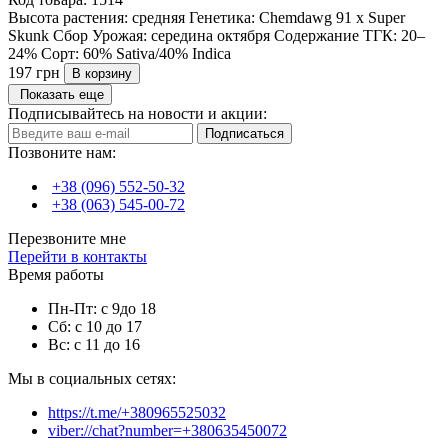
Высота растения:
средняя
Генетика:
Chemdawg 91 x Super
Skunk
Сбор Урожая:
середина октября
Содержание ТГК:
20–
24%
Сорт:
60% Sativa/40% Indica
197 грн
В корзину
Показать еще
Подписывайтесь на новости и акции:
Подписаться
Позвоните нам:
+38 (096) 552-50-32
+38 (063) 545-00-72
Перезвоните мне
Перейти в контакты
Время работы
Пн-Пт: с 9до 18
Сб: с 10 до 17
Вс: с 11 до 16
Мы в социальных сетях:
https://t.me/+380965525032
viber://chat?number=+380635450072