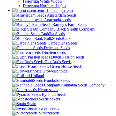
Генетика White Widow
Генетика Northern Lights
Производители
Amsterdam Seeds
Anaconda seeds
Barney’s Farm Seeds
Black Stealth Company
Buddha Seeds
BulkSeedsBank
Carpathians Seeds
Delicious Seeds
Dinafem seeds
Dutch Passion seeds
Fast Buds Seeds
Green House Seeds
Growerschoice
Holland
HumboldtSeeds
Kannabia Seeds Company
Neuro seeds
Pyramid Seeds
Seedstockers
Spain
Sweet Seeds
Victoryseeds