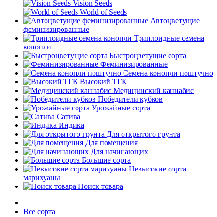
Vision Seeds
World of Seeds
Автоцветущие
феминизированные
Триплоидные семена
конопли
Быстроцветущие сорта
Феминизированные
Семена конопли поштучно
Высокий ТГК
Медицинский каннабис
Победители кубков
Урожайные сорта
Сатива
Индика
Для открытого грунта
Для помещения
Для начинающих
Большие сорта
Невысокие сорта
марихуаны
Поиск товара
Все сорта