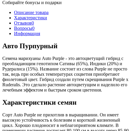
Собирайте бонусы и подарки
Описание товара
Характеристики
Отзывов
0
Вопросы
0
Информация
Авто Пурпурный
Семена марихуаны Auto Purple - это автоцветущий гибрид с
преобладающим генотипом Сативы (65%), Индики (20%) и
Рудералиса (15%). Название состоит из слова Purple не просто
так, ведь при особых температурах соцветия приобретают
фиолетовый цвет. Гибрид создали путем скрещивания Purple x
Ruderalis. Это сделало растение автоцветущим и наделило его
лечебным эффектом и быстрым сроком цветения.
Характеристики семян
Сорт Auto Purple не прихотлив в выращивании. Он имеет
высокую устойчивость к болезням и короткий жизненный
цикл. Хорошо плодоносит в неблагоприятном климате. В
помещении растение достигает 80-100 см в высоту через 85-90