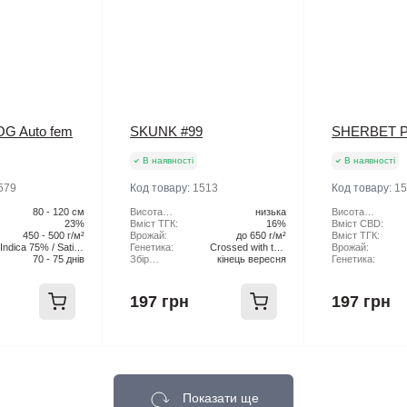
OG Auto fem
SKUNK #99
SHERBET 
В наявності
В наявності
579
Код товару:
1513
Код товару:
15
80 - 120 см
Висота
низька
Висота
23%
рослини:
Вміст ТГК:
16%
рослини:
Вміст CBD:
450 - 500 г/м²
Врожай:
до 650 г/м²
Вміст ТГК:
Indica 75% / Sativa
Генетика:
Crossed with two
Врожай:
70 - 75 днів
25%
Збір
кінець вересня
Skunk pheno
Генетика:
Урожаю:
197 грн
197 грн
Показати ще