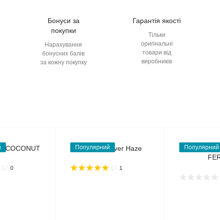
Бонуси за
Гарантія якості
покупки
Тільки
оригінальні
Нарахування
товари від
бонусних балів
виробників
за кожну покупку
й
Популярний
Популярний
0
1