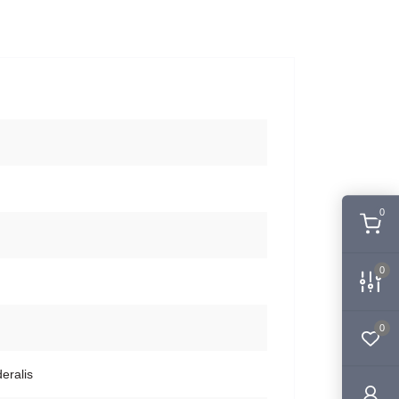
0
0
0
eralis