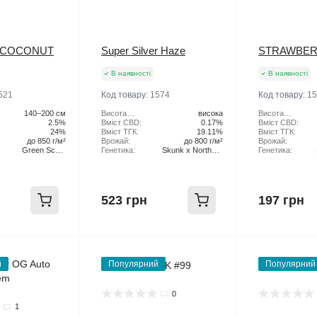
 COCONUT
Super Silver Haze
STRAWBER
В наявності
В наявності
521
Код товару:
1574
Код товару:
15
140–200 см
Висота
висока
Висота
2.5%
рослини:
Вміст CBD:
0.17%
рослини:
Вміст CBD:
24%
Вміст ТГК:
19.11%
Вміст ТГК:
до 850 г/м²
Врожай:
до 800 г/м²
Врожай:
Green Scout
Генетика:
Skunk x Northern
Генетика:
Cookies x Tangie
Lights x Haze
523 грн
197 грн
й
Популярний
Популярний
0
1