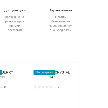
Доступні ціни
Зручна оплата
Кращі ціни на
Платіть
ринку завдяки
безконтактно
прямим
через Apple Pay
поставкам
або Google Pay
Популярний
0
0