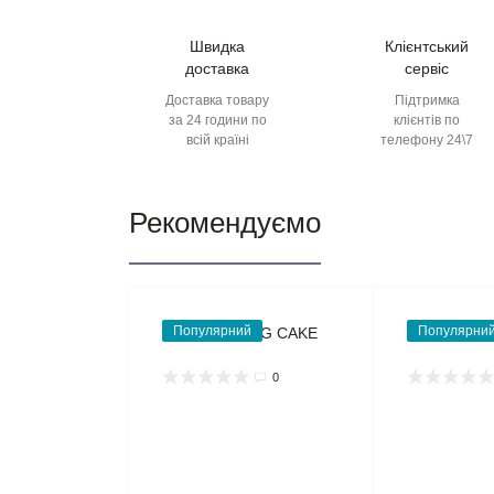
Швидка
Клієнтський
доставка
сервіс
Доставка товару
Підтримка
за 24 години по
клієнтів по
всій країні
телефону 24\7
Рекомендуємо
Популярний
Популярни
0