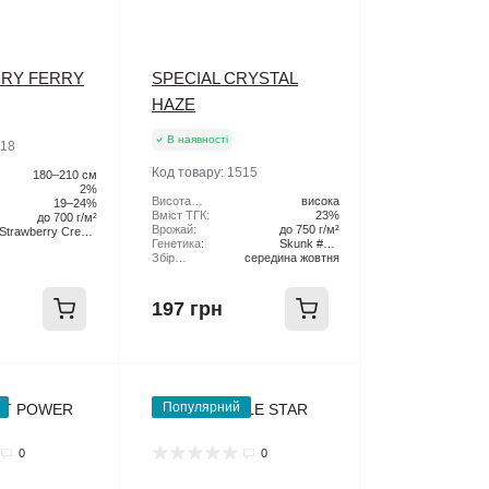
RY FERRY
SPECIAL CRYSTAL
HAZE
В наявності
18
Код товару:
1515
180–210 см
2%
Висота
висока
19–24%
рослини:
Вміст ТГК:
23%
до 700 г/м²
Врожай:
до 750 г/м²
Strawberry Cream
Генетика:
Skunk #1 x
Pie x Original Haze
Збір
середина жовтня
Northern Lights x
Урожаю:
Haze
197 грн
Популярний
0
0