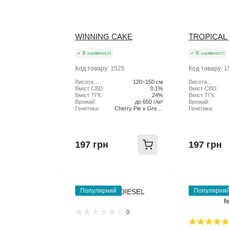
WINNING CAKE
TROPICAL
В наявності
В наявності
Код товару:
1525
Код товару:
1
Висота
120–150 см
Висота
рослини:
Вміст CBD:
0.1%
рослини:
Вміст CBD:
Вміст ТГК:
24%
Вміст ТГК:
Врожай:
до 650 г/м²
Врожай:
Генетика:
Cherry Pie x Green
Генетика:
Scout Cookies
197 грн
197 грн
Популярний
Популярни
0