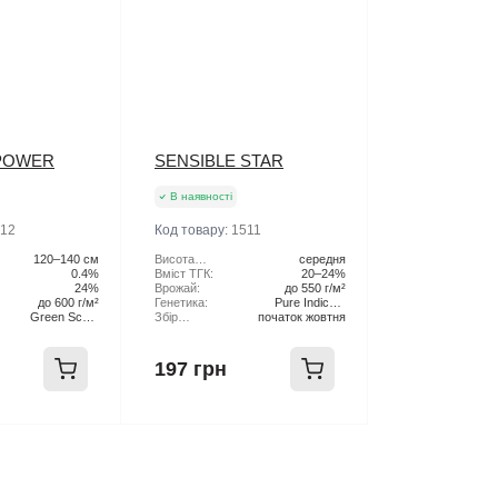
POWER
SENSIBLE STAR
В наявності
12
Код товару:
1511
120–140 см
Висота
середня
0.4%
рослини:
Вміст ТГК:
20–24%
24%
Врожай:
до 550 г/м²
до 600 г/м²
Генетика:
Pure Indica x
Green Scout
Збір
початок жовтня
Afghan x Skunk
Cookies x
Урожаю:
Blueberry Kush
197 грн