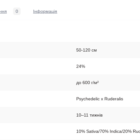
ння
0
Iнформація
50-120 см
24%
до 600 г/м²
Psychedelic x Ruderalis
10–11 тижнів
10% Sativa/70% Indica/20% Rud