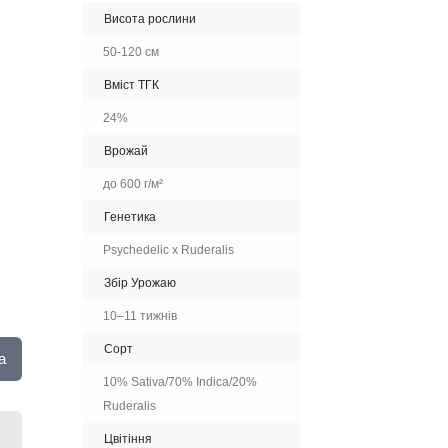
Висота рослини
50-120 см
Вміст ТГК
24%
Врожай
до 600 г/м²
Генетика
Psychedelic x Ruderalis
Збір Урожаю
10–11 тижнів
Сорт
а
10% Sativa/70% Indica/20%
Ruderalis
Цвітіння