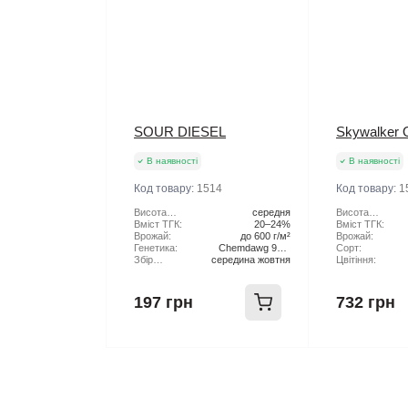
SOUR DIESEL
Skywalker 
В наявності
В наявності
Код товару:
1514
Код товару:
1
Висота
середня
Висота
рослини:
Вміст ТГК:
20–24%
рослини:
Вміст ТГК:
Врожай:
до 600 г/м²
Врожай:
Генетика:
Chemdawg 91 x
Сорт:
Збір
середина жовтня
Super Skunk
Цвітіння:
Урожаю:
197 грн
732 грн