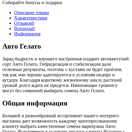
Собирайте бонусы и подарки
Описание товара
Характеристики
Отзывов
0
Вопросы
0
Информация
Авто Гелато
Заряд бодрости и хорошего настроения подарит автоквитучий
сорт Авто Гелато. Гибридизация и стабилизация дали
отличные результаты, поэтому с кустами не будет проблем,
так как они хорошо адаптируются к условиям индору и
аутдору. Благодаря короткому жизненному циклу растений
урожай долго ждать не придется. Начинающие гровингу
могут без сомнений выбирать семена Авто Гелато.
Общая информация
Большой и разнообразный ассортимент нашего интернет-
магазина дает возможность каждому заинтересованному
клиенту выбрать качественные семена марихуаны Авто
Гелато. Выращенное в условиях теплого климата Испании с