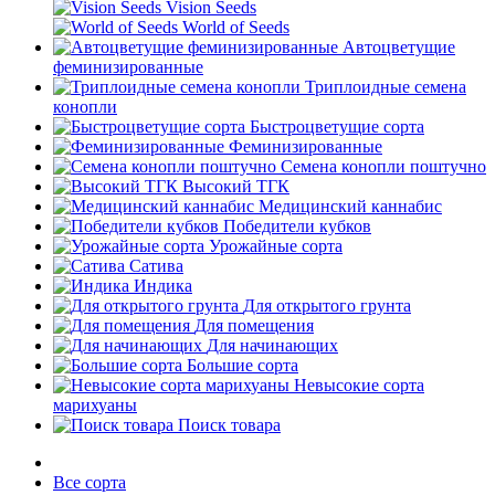
Vision Seeds
World of Seeds
Автоцветущие
феминизированные
Триплоидные семена
конопли
Быстроцветущие сорта
Феминизированные
Семена конопли поштучно
Высокий ТГК
Медицинский каннабис
Победители кубков
Урожайные сорта
Сатива
Индика
Для открытого грунта
Для помещения
Для начинающих
Большие сорта
Невысокие сорта
марихуаны
Поиск товара
Все сорта