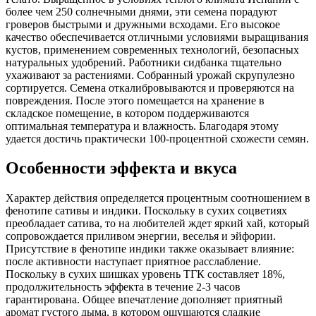
более чем 250 солнечными днями, эти семена порадуют
гроверов быстрыми и дружными всходами. Его высокое
качество обеспечивается отличными условиями выращивания
кустов, применением современных технологий, безопасных
натуральных удобрений. Работники сидбанка тщательно
ухаживают за растениями. Собранный урожай скрупулезно
сортируется. Семена откалибровываются и проверяются на
повреждения. После этого помещается на хранение в
складское помещение, в котором поддерживаются
оптимальная температура и влажность. Благодаря этому
удается достичь практически 100-процентной схожести семян.
Особенности эффекта и вкуса
Характер действия определяется процентным соотношением в
фенотипе сативы и индики. Поскольку в сухих соцветиях
преобладает сатива, то на любителей ждет яркий хай, который
сопровождается приливом энергии, веселья и эйфории.
Присутствие в фенотипе индики также оказывает влияние:
после активности наступает приятное расслабление.
Поскольку в сухих шишках уровень ТГК составляет 18%,
продолжительность эффекта в течение 2-3 часов
гарантирована. Общее впечатление дополняет приятный
аромат густого дыма, в котором ощущаются сладкие