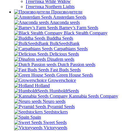
Генетика White Widow
Генетика Northern Lights
Производители
Amsterdam Seeds
Anaconda seeds
Barney’s Farm Seeds
Black Stealth Company
Buddha Seeds
BulkSeedsBank
Carpathians Seeds
Delicious Seeds
Dinafem seeds
Dutch Passion seeds
Fast Buds Seeds
Green House Seeds
Growerschoice
Holland
HumboldtSeeds
Kannabia Seeds Company
Neuro seeds
Pyramid Seeds
Seedstockers
Spain
Sweet Seeds
Victoryseeds