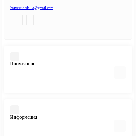
harvestseeds.ua@gmail.com
Популярное
Автоцветущие феминизированные
Медицинский каннабис
Быстроцветущие сорта
Информация
Феминизированные
Большие сорта
Все сорта