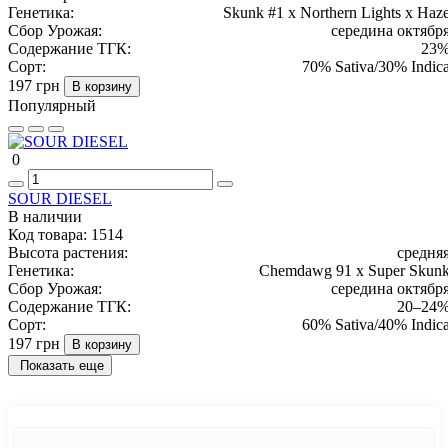
Генетика:
Skunk #1 x Northern Lights x Haz
Сбор Урожая:
середина октябр
Содержание ТГК:
23
Сорт:
70% Sativa/30% Indic
197 грн
В корзину
Популярный
0
SOUR DIESEL
В наличии
Код товара:
1514
Высота растения:
средня
Генетика:
Chemdawg 91 x Super Skun
Сбор Урожая:
середина октябр
Содержание ТГК:
20–24
Сорт:
60% Sativa/40% Indic
197 грн
В корзину
Показать еще