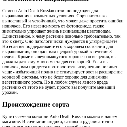
Семена Auto Death Russian отлично подходят для
выращивания в комнатных условиях. Сорт настолько
выносливый и устойчивый, что может даже простить ошибки
новичков. Его независимость от фотопериода также
значительно упрощает жизнь начинающим цветоводам.
Единственное, к чему растение довольно требовательно, так
это к свету. Оно патологически нуждается в ультрафиолете.
Но если вы поддерживаете его в хорошем состоянии для
выращивания, оно даст вам щедрый урожай в течение 8
недель. Кроме вышеупомянутого хорошего освещения, вы
должны дать ему много места для его корней. Если вы
новичок, вам придется противостоять искушению поливать
чаще - избыточный полив не стимулирует рост и расширение
корневой системы, что не будет хорошо для динамики
вегетативного роста. Но в любом случае явного вреда
растению от этого не будет, просто вы получите меньший
урожай.
Происхождение сорта
Купить семена конопли Auto Death Russian можно в нашем
магазине. И сочетание индики, сативы и рудалиса точно
оценят все, кто хотят получить расслабление.