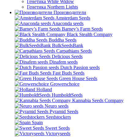
Генетика White Widow
Генетика Northern Lights
Производители
Amsterdam Seeds
Anaconda seeds
Barney’s Farm Seeds
Black Stealth Company
Buddha Seeds
BulkSeedsBank
Carpathians Seeds
Delicious Seeds
Dinafem seeds
Dutch Passion seeds
Fast Buds Seeds
Green House Seeds
Growerschoice
Holland
HumboldtSeeds
Kannabia Seeds Company
Neuro seeds
Pyramid Seeds
Seedstockers
Spain
Sweet Seeds
Victoryseeds