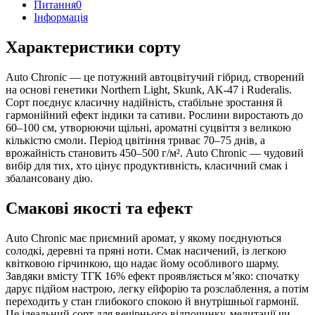
Питання
0
Iнформація
Характеристики сорту
Auto Chronic — це потужний автоцвітучий гібрид, створений
на основі генетики Northern Light, Skunk, AK-47 і Ruderalis.
Сорт поєднує класичну надійність, стабільне зростання й
гармонійний ефект індики та сативи. Рослини виростають до
60–100 см, утворюючи щільні, ароматні суцвіття з великою
кількістю смоли. Період цвітіння триває 70–75 днів, а
врожайність становить 450–500 г/м². Auto Chronic — чудовий
вибір для тих, хто цінує продуктивність, класичний смак і
збалансовану дію.
Смакові якості та ефект
Auto Chronic має приємний аромат, у якому поєднуються
солодкі, деревні та пряні ноти. Смак насичений, із легкою
квітковою гірчинкою, що надає йому особливого шарму.
Завдяки вмісту ТГК 16% ефект проявляється м’яко: спочатку
дарує підйом настрою, легку ейфорію та розслаблення, а потім
переходить у стан глибокого спокою й внутрішньої гармонії.
Це ідеальний сорт для вечірнього відпочинку, медитації чи