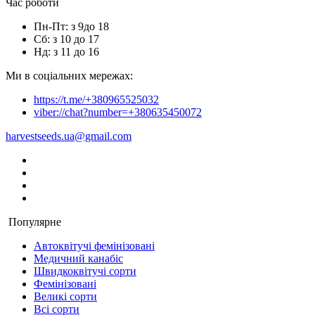
Час роботи
Пн-Пт: з 9до 18
Сб: з 10 до 17
Нд: з 11 до 16
Ми в соціальних мережах:
https://t.me/+380965525032
viber://chat?number=+380635450072
harvestseeds.ua@gmail.com
Популярне
Автоквітучі фемінізовані
Медичний канабіс
Швидкоквітучі сорти
Фемінізовані
Великі сорти
Всі сорти