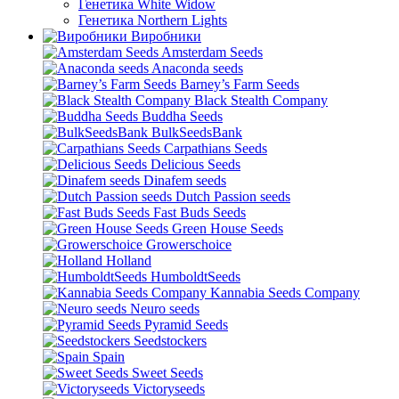
Генетика White Widow
Генетика Northern Lights
Виробники
Amsterdam Seeds
Anaconda seeds
Barney’s Farm Seeds
Black Stealth Company
Buddha Seeds
BulkSeedsBank
Carpathians Seeds
Delicious Seeds
Dinafem seeds
Dutch Passion seeds
Fast Buds Seeds
Green House Seeds
Growerschoice
Holland
HumboldtSeeds
Kannabia Seeds Company
Neuro seeds
Pyramid Seeds
Seedstockers
Spain
Sweet Seeds
Victoryseeds