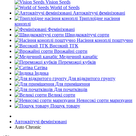
Vision Seeds
World of Seeds
Автоквітучі фемінізовані
Триплоїдне насіння
коноплі
Фемінізовані
Швидкоквітучі сорти
Насіння коноплі поштучно
Високий ТГК
Врожайні сорти
Медичний канабіс
Переможці кубків
Сатіва
Індика
Для відкритого грунту
Для приміщення
Для початківців
Великі сорти
Невисокі сорти марихуани
Пошук товару
Автоквітучі фемінізовані
Auto Chronic