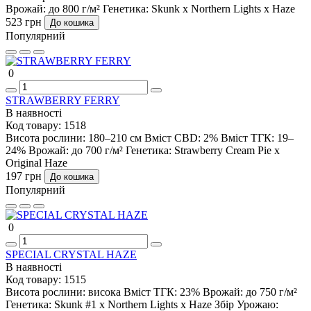
Врожай:
до 800 г/м²
Генетика:
Skunk x Northern Lights x Haze
523 грн
До кошика
Популярний
0
STRAWBERRY FERRY
В наявності
Код товару:
1518
Висота рослини:
180–210 см
Вміст CBD:
2%
Вміст ТГК:
19–
24%
Врожай:
до 700 г/м²
Генетика:
Strawberry Cream Pie x
Original Haze
197 грн
До кошика
Популярний
0
SPECIAL CRYSTAL HAZE
В наявності
Код товару:
1515
Висота рослини:
висока
Вміст ТГК:
23%
Врожай:
до 750 г/м²
Генетика:
Skunk #1 x Northern Lights x Haze
Збір Урожаю: