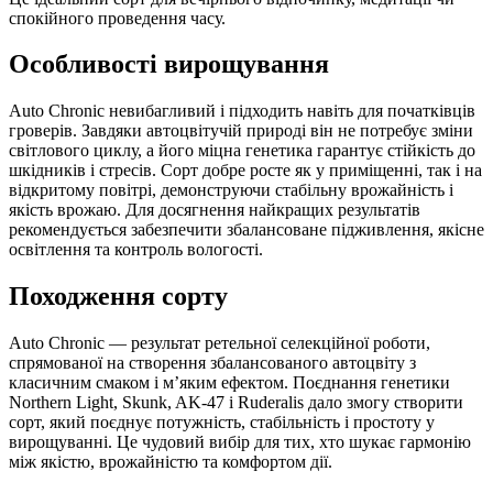
спокійного проведення часу.
Особливості вирощування
Auto Chronic невибагливий і підходить навіть для початківців
гроверів. Завдяки автоцвітучій природі він не потребує зміни
світлового циклу, а його міцна генетика гарантує стійкість до
шкідників і стресів. Сорт добре росте як у приміщенні, так і на
відкритому повітрі, демонструючи стабільну врожайність і
якість врожаю. Для досягнення найкращих результатів
рекомендується забезпечити збалансоване підживлення, якісне
освітлення та контроль вологості.
Походження сорту
Auto Chronic — результат ретельної селекційної роботи,
спрямованої на створення збалансованого автоцвіту з
класичним смаком і м’яким ефектом. Поєднання генетики
Northern Light, Skunk, AK-47 і Ruderalis дало змогу створити
сорт, який поєднує потужність, стабільність і простоту у
вирощуванні. Це чудовий вибір для тих, хто шукає гармонію
між якістю, врожайністю та комфортом дії.