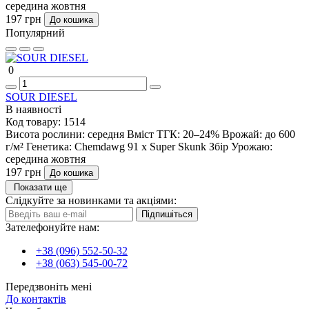
середина жовтня
197 грн
До кошика
Популярний
0
SOUR DIESEL
В наявності
Код товару:
1514
Висота рослини:
середня
Вміст ТГК:
20–24%
Врожай:
до 600
г/м²
Генетика:
Chemdawg 91 x Super Skunk
Збір Урожаю:
середина жовтня
197 грн
До кошика
Показати ще
Слідкуйте за новинками та акціями:
Підпишіться
Зателефонуйте нам:
+38 (096) 552-50-32
+38 (063) 545-00-72
Передзвоніть мені
До контактів