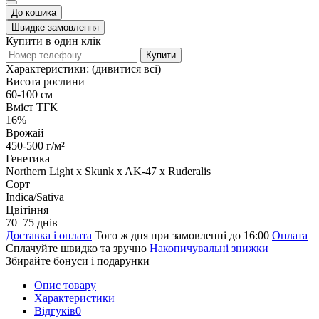
До кошика
Швидке замовлення
Купити в один клік
Купити
Характеристики:
(дивитися всі)
Висота рослини
60-100 см
Вміст ТГК
16%
Врожай
450-500 г/м²
Генетика
Northern Light x Skunk x AK-47 x Ruderalis
Сорт
Indica/Sativa
Цвітіння
70–75 днів
Доставка і оплата
Того ж дня при замовленні до 16:00
Оплата
Сплачуйте швидко та зручно
Накопичувальні знижки
Збирайте бонуси і подарунки
Опис товару
Характеристики
Відгуків
0