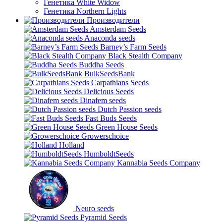
Генетика White Widow
Генетика Northern Lights
Производители
Amsterdam Seeds
Anaconda seeds
Barney’s Farm Seeds
Black Stealth Company
Buddha Seeds
BulkSeedsBank
Carpathians Seeds
Delicious Seeds
Dinafem seeds
Dutch Passion seeds
Fast Buds Seeds
Green House Seeds
Growerschoice
Holland
HumboldtSeeds
Kannabia Seeds Company
Neuro seeds
Pyramid Seeds