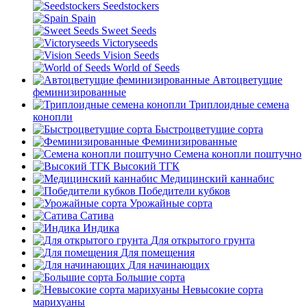
Seedstockers
Spain
Sweet Seeds
Victoryseeds
Vision Seeds
World of Seeds
Автоцветущие
феминизированные
Триплоидные семена
конопли
Быстроцветущие сорта
Феминизированные
Семена конопли поштучно
Высокий ТГК
Медицинский каннабис
Победители кубков
Урожайные сорта
Сатива
Индика
Для открытого грунта
Для помещения
Для начинающих
Большие сорта
Невысокие сорта
марихуаны