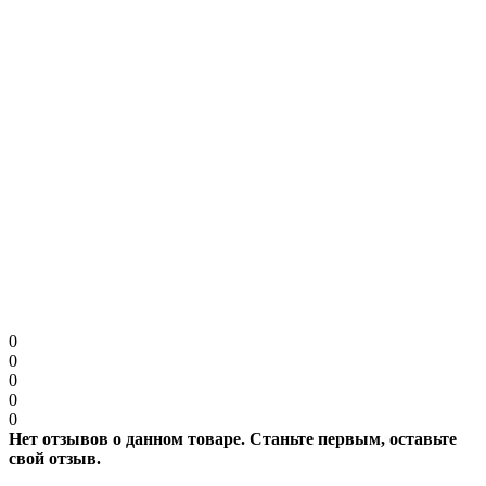
Примечание:
HTML разметка не поддерживается! Используйте обычный
текст.
Защита от роботов
Введите код в поле ниже
Продолжить
0
0
0
0
0
Нет отзывов о данном товаре. Станьте первым, оставьте
свой отзыв.