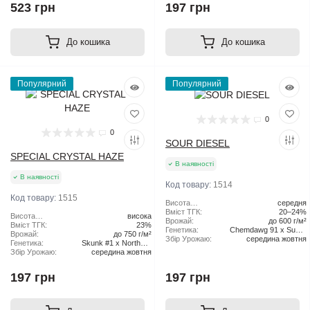
523 грн
197 грн
До кошика
До кошика
Популярний
Популярний
0
0
SOUR DIESEL
SPECIAL CRYSTAL HAZE
В наявності
В наявності
Код товару:
1514
Код товару:
1515
Висота
середня
рослини:
Вміст ТГК:
20–24%
Висота
висока
Врожай:
до 600 г/м²
рослини:
Вміст ТГК:
23%
Генетика:
Chemdawg 91 x Super
Врожай:
до 750 г/м²
Збір Урожаю:
середина жовтня
Skunk
Генетика:
Skunk #1 x Northern
Збір Урожаю:
середина жовтня
Lights x Haze
197 грн
197 грн