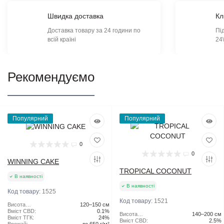
Швидка доставка
Кл
Доставка товару за 24 години по
Пі
всій країні
24
Рекомендуємо
Популярний
Популярний
0
0
WINNING CAKE
TROPICAL COCONUT
В наявності
В наявності
Код товару:
1525
Код товару:
1521
Висота
120–150 см
рослини:
Вміст CBD:
0.1%
Висота
140–200 см
Вміст ТГК:
24%
рослини:
Вміст CBD:
2.5%