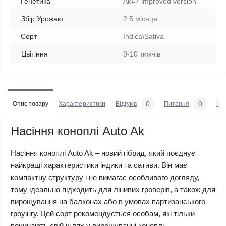
Генетика
Ak47 improved version
Збір Урожаю
2.5 місяця
Сорт
Indica\Sativa
Цвітіння
9-10 тижнів
0
0
Опис товару
Характеристики
Відгуків
Питання
Iн
Насіння коноплі Auto Ak
Насіння коноплі Auto Ak – новий гібрид, який поєднує
найкращі характеристики індики та сативи. Він має
компактну структуру і не вимагає особливого догляду,
тому ідеально підходить для лінивих гроверів, а також для
вирощування на балконах або в умовах партизанського
гроуінгу. Цей сорт рекомендується особам, які тільки
починають свій шлях у вирощуванні коноплі.