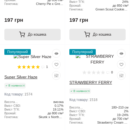
Врожай:
до 650 г/м²
Вміст ТГК:
24%
Генетика:
Cherry Pie x Green
Врожай:
до 850 г/м²
Scout Cookies
Генетика:
Green Scout Cookies x
Tangie
197 грн
197 грн
До кошика
До кошика
Популярний
Популярний
1
0
Super Silver Haze
STRAWBERRY FERRY
В наявності
В наявності
Код товару:
1574
Код товару:
1518
Висота
висока
рослини:
Вміст CBD:
0.17%
Висота
180–210 см
Вміст ТГК:
19.11%
рослини:
Вміст CBD:
2%
Врожай:
до 800 г/м²
Вміст ТГК:
19–24%
Генетика:
Skunk x Northern
Врожай:
до 700 г/м²
Lights x Haze
Генетика:
Strawberry Cream Pie
x Original Haze